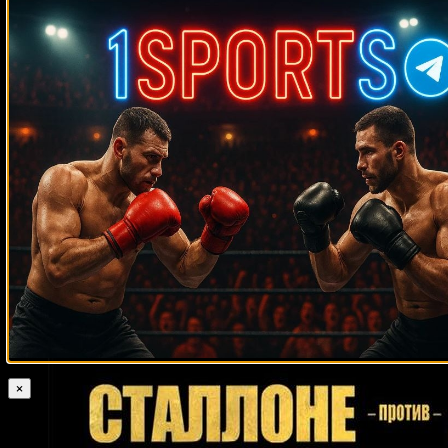
Medik on
Смотреть UFC 322 Делла Маддалена –
Махачев
Случайные боксеры
Марко Гонзалес
Тони Фулиланги
Франсиско Родригес
Эдиль
Марвин
Эсенгулов
О’Шаки Фостер
Исмаил Силлах
Хаглер
Артур Абрахам
Билли Джойнер
Альфонсо Гомес
Хорхе Солис
Джон Руиз
Диего Магдалено
Ли Свеби
Рэнди Смит
Джеймс Джесси Лейха
Хуан Карлос Гомес
Томми Джексон
Расселл
Частин
Джек Херманссон
Игнасио Эспарса
Мануэль Кальво
Дэвид
Хэй
Виктор Постол
Пол Батлер
Крейг Ричардс
Хердесон Батиста
Эктор Арройо
Уилл Хинтон
Майкл Смит
Карл Барвайс
Уэйн Бези
Дэнни Эйвери
Карл Уэйн Дэвис
Тони Томпсон
Педро Алонсо Терадо
Генри Тиллмен
Бобби Грин
Давид Аванесян
Ладислао Михангос
Хесус Чавес
Патрик Микс
Луис Ортис
Пол Васкес
Кристиан Солано
×