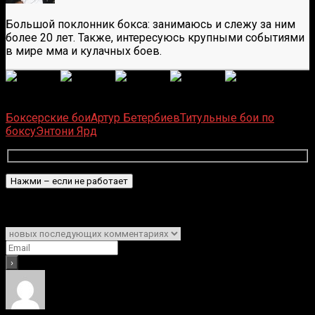
Большой поклонник бокса: занимаюсь и слежу за ним
более 20 лет. Также, интересуюсь крупными событиями
в мире мма и кулачных боев.
(
6
оценок, среднее:
5,00
из 5)
Загрузка...
Боксерские бои
Артур Бетербиев
Титульные бои по
боксу
Энтони Ярд
Подписаться
Уведомить о