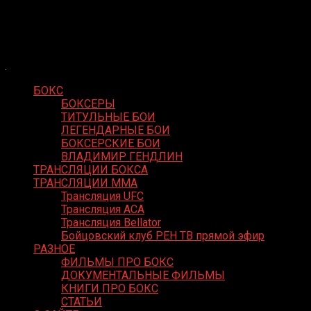
Skip
Boxing Video
to
Вернем боксу былое величие
content
БОКС
БОКСЕРЫ
ТИТУЛЬНЫЕ БОИ
ЛЕГЕНДАРНЫЕ БОИ
БОКСЕРСКИЕ БОИ
ВЛАДИМИР ГЕНДЛИН
ТРАНСЛЯЦИИ БОКСА
ТРАНСЛЯЦИИ MMA
Трансляция UFC
Трансляция ACA
Трансляция Bellator
Бойцовский клуб РЕН ТВ прямой эфир
РАЗНОЕ
ФИЛЬМЫ ПРО БОКС
ДОКУМЕНТАЛЬНЫЕ ФИЛЬМЫ
КНИГИ ПРО БОКС
СТАТЬИ