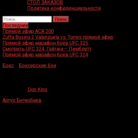
СТОЛ ЗАКАЗОВ
Политика конфиденциальности
Найти:
Последнее
Прямой эфир ACA 200
Zuffa Boxing 2 Valenzuela vs. Torres прямой эфир
Прямой эфир марафон боев UFC 325
Смотреть UFC 324: Гэйтжи – Пимблетт
Прямой эфир марафон боев UFC 324
Бокс
»
Боксерские бои
»
Артур Бетербиев – Энтони Ярд
Артур Бетербиев – Энтони Ярд
20.02.2023
Don King
Артур Бетербиев
– Энтони Ярд
Уэмбли Арена, Уэмбли, Лондон, Великобритания
28 января 2023