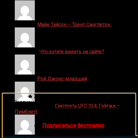
Денис on
Майк Тайсон – Трент Синглетон
ДЕНИС on
Что хотите видеть на сайте?
Денис on
Рой Джонс-младший
🔥 Хочешь зарабатывать на спорте?
Подписывайся на наш Telegram-канал
1Sports
—
Ляяляляляояо on
Смотреть UFC 324: Гэйтжи –
прогнозы на единоборства и другие виды спорта
Пимблетт
каждый день!
👉
Подписаться бесплатно