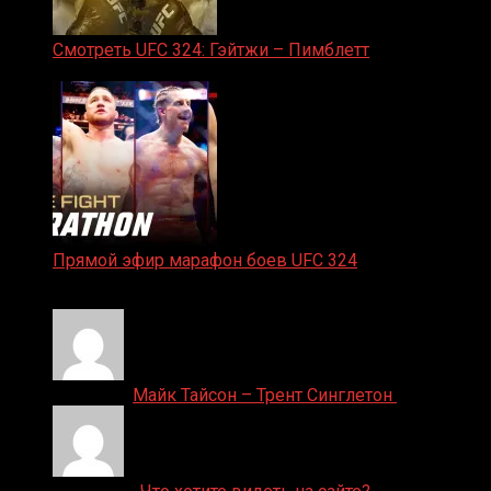
Смотреть UFC 324: Гэйтжи – Пимблетт
24.01.2026
Прямой эфир марафон боев UFC 324
24.01.2026
Денис on
Майк Тайсон – Трент Синглетон