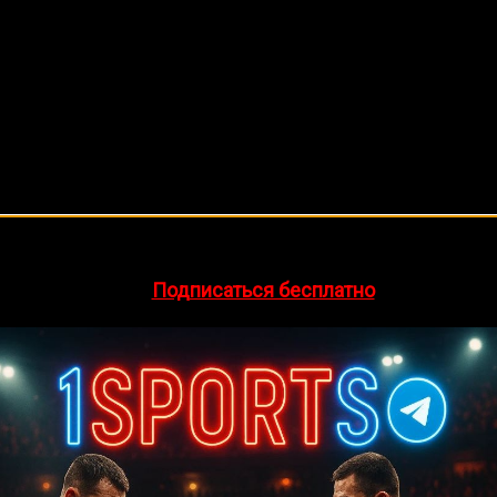
🔥 Хочешь зарабатывать на спорте?
egram-канал
1Sports
— прогнозы на единоборства и другие 
👉
Подписаться бесплатно