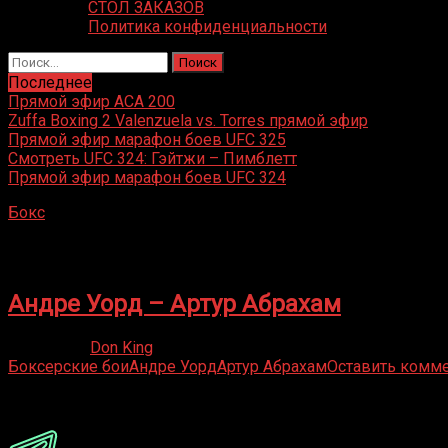
СТОЛ ЗАКАЗОВ
Политика конфиденциальности
Найти:
Последнее
Прямой эфир ACA 200
Zuffa Boxing 2 Valenzuela vs. Torres прямой эфир
Прямой эфир марафон боев UFC 325
Смотреть UFC 324: Гэйтжи – Пимблетт
Прямой эфир марафон боев UFC 324
Бокс
»
Артур Абрахам
Артур Абрахам
Андре Уорд – Артур Абрахам
06.10.2021
Don King
Боксерские бои
Андре Уорд
Артур Абрахам
Оставить комм
Присоединяйся