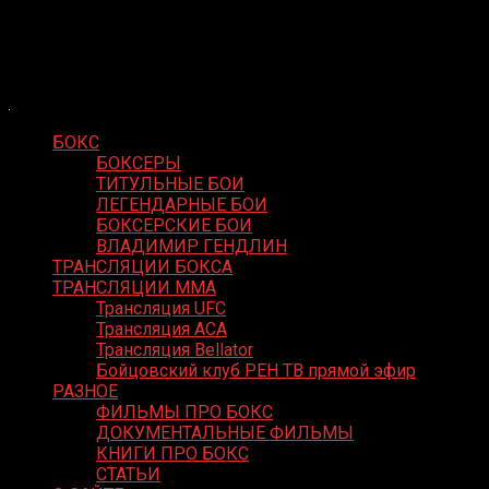
Skip
Boxing Video
to
Вернем боксу былое величие
content
БОКС
БОКСЕРЫ
ТИТУЛЬНЫЕ БОИ
ЛЕГЕНДАРНЫЕ БОИ
БОКСЕРСКИЕ БОИ
ВЛАДИМИР ГЕНДЛИН
ТРАНСЛЯЦИИ БОКСА
ТРАНСЛЯЦИИ MMA
Трансляция UFC
Трансляция ACA
Трансляция Bellator
Бойцовский клуб РЕН ТВ прямой эфир
РАЗНОЕ
ФИЛЬМЫ ПРО БОКС
ДОКУМЕНТАЛЬНЫЕ ФИЛЬМЫ
КНИГИ ПРО БОКС
СТАТЬИ