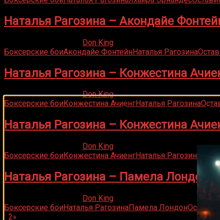
Наталья Рагозина – Акондайе Фонтей
25.04.2020
13.11.2021
Don King
Боксерские бои
Акондайе Фонтейн
Наталья Рагозина
Остав
Наталья Рагозина – Конжестина Ачие
25.04.2020
15.10.2021
Don King
Боксерские бои
Конжестина Ачиенг
Наталья Рагозина
Оста
Подписывайся на наш Tel
Наталья Рагозина – Конжестина Ачие
25.04.2020
19.05.2021
Don King
Боксерские бои
Конжестина Ачиенг
Наталья Рагозина
Оста
Наталья Рагозина – Памела Лондон
25.04.2020
30.06.2021
Don King
Боксерские бои
Наталья Рагозина
Памела Лондон
Оставит
1
2
»