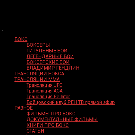
Skip
Boxing Video
to
Вернем боксу былое величие
content
БОКС
БОКСЕРЫ
ТИТУЛЬНЫЕ БОИ
ЛЕГЕНДАРНЫЕ БОИ
БОКСЕРСКИЕ БОИ
ВЛАДИМИР ГЕНДЛИН
ТРАНСЛЯЦИИ БОКСА
ТРАНСЛЯЦИИ MMA
Трансляция UFC
Трансляция ACA
Трансляция Bellator
Бойцовский клуб РЕН ТВ прямой эфир
РАЗНОЕ
ФИЛЬМЫ ПРО БОКС
ДОКУМЕНТАЛЬНЫЕ ФИЛЬМЫ
КНИГИ ПРО БОКС
СТАТЬИ