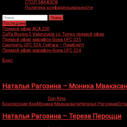
СТОЛ ЗАКАЗОВ
Политика конфиденциальности
Найти:
Последнее
Прямой эфир ACA 200
Zuffa Boxing 2 Valenzuela vs. Torres прямой эфир
Прямой эфир марафон боев UFC 325
Смотреть UFC 324: Гэйтжи – Пимблетт
Прямой эфир марафон боев UFC 324
Бокс
»
Наталья Рагозина
Наталья Рагозина
Наталья Рагозина – Моника Мвакаса
25.04.2020
27.08.2021
Don King
Боксерские бои
Моника Мвакасанга
Наталья Рагозина
Оста
Наталья Рагозина – Тереза Пероцци