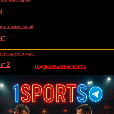
н
ить комментарий
нг
🔥 Хочешь зарабатывать на спорте?
вить комментарий
egram-канал
1Sports
— прогнозы на единоборства и другие 
нг 2
👉
Подписаться бесплатно
вить комментарий
ь комментарий