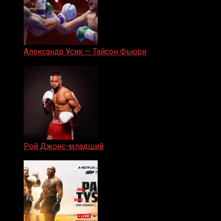
Александр Усик — Тайсон Фьюри
19.05.2024
Рой Джонс-младший
25.04.2019