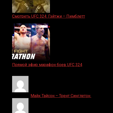
Смотреть UFC 324: Гэйтжи – Пимблетт
24.01.2026
Прямой эфир марафон боев UFC 324
24.01.2026
Денис on
Майк Тайсон – Трент Синглетон