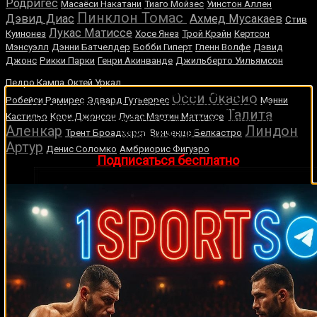
Родригес
Масаёси Накатани
Тиаго Мойзес
Уинстон Аллен
Пинклон Томас
Дэвид Диас
Ахмед Мусакаев
Стив
Лукас Матиссе
Куинонез
Хосе Янез
Трой Крэйн
Кертсон
Мэнсуэлл
Дэнни Батчелдер
Бобби Гиперт
Гленн Волфе
Дэвид
Джонс
Рикки Парки
Генри Акинванде
Джильберто Уильямсон
Джозеф Паркер
Педро Кампа
Октей Уркал
🔥 Хочешь зарабатывать на спорте?
Осси Окасио
Робейси Рамирес
Эдвард Гутьеррес
Мэнни
Подписывайся на наш Telegram-канал
1Sports
—
Талита
Кастильо
Кори Джонсон
Лукас Мартин Маттиссе
прогнозы на единоборства и другие виды спорта
Аленкар
Линдон
каждый день!
Трент Броадхерст
Винченцо Белкастро
Артур
Денис Соломко
Амбриорис Фигуэро
👉
Подписаться бесплатно