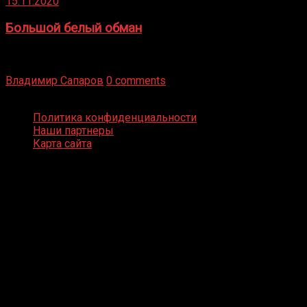
15.11.2020
Большой белый обман
Бокс — это всегда больше, чем просто спорт, чаще это
бизнес и тотализатор. И Фред Подробнее
Владимир Сапаров
0 comments
Boxing Video © Все права защищены
Политика конфиденциальности
Наши партнеры
Карта сайта