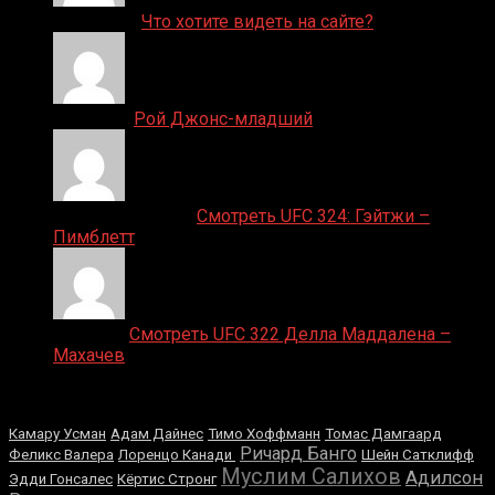
ДЕНИС on
Что хотите видеть на сайте?
Денис on
Рой Джонс-младший
Ляяляляляояо on
Смотреть UFC 324: Гэйтжи –
Пимблетт
Medik on
Смотреть UFC 322 Делла Маддалена –
Махачев
Случайные боксеры
Камару Усман
Адам Дайнес
Тимо Хоффманн
Томас Дамгаард
Ричард Банго
Феликс Валера
Лоренцо Канади
Шейн Сатклифф
Муслим Салихов
Адилсон
Эдди Гонсалес
Кёртис Стронг