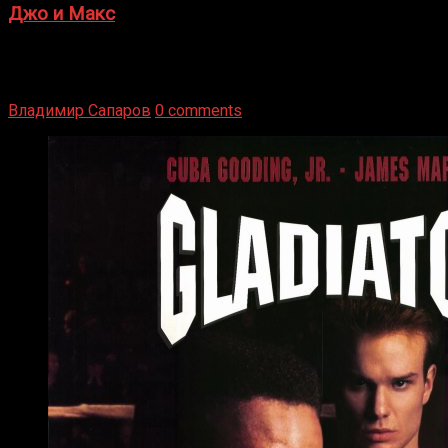
Джо и Макс
1936 год. Немецкий чемпион Макс Шмеллинг одержал
победу над американским боксером-тяжеловесом Джо
Луисом. Возвратясь на Подробнее
Владимир Сапаров
0 comments