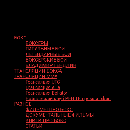
Skip
Boxing Video
to
Вернем боксу былое величие
content
БОКС
БОКСЕРЫ
ТИТУЛЬНЫЕ БОИ
ЛЕГЕНДАРНЫЕ БОИ
БОКСЕРСКИЕ БОИ
ВЛАДИМИР ГЕНДЛИН
ТРАНСЛЯЦИИ БОКСА
ТРАНСЛЯЦИИ MMA
Трансляция UFC
Трансляция ACA
Трансляция Bellator
Бойцовский клуб РЕН ТВ прямой эфир
РАЗНОЕ
ФИЛЬМЫ ПРО БОКС
ДОКУМЕНТАЛЬНЫЕ ФИЛЬМЫ
КНИГИ ПРО БОКС
СТАТЬИ