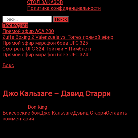
СТОЛ ЗАКАЗОВ
Политика конфиденциальности
Найти:
Последнее
Прямой эфир ACA 200
Zuffa Boxing 2 Valenzuela vs. Torres прямой эфир
Прямой эфир марафон боев UFC 325
Смотреть UFC 324: Гэйтжи – Пимблетт
Прямой эфир марафон боев UFC 324
Бокс
»
Дэвид Старри
Дэвид Старри
Джо Кальзаге – Дэвид Старри
14.10.2021
Don King
Боксерские бои
Джо Кальзаге
Дэвид Старри
Оставить
комментарий
Присоединяйся