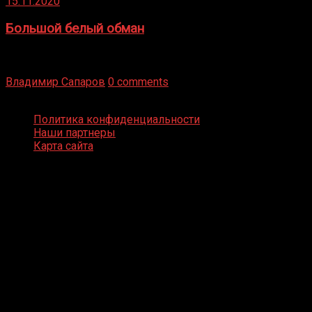
15.11.2020
Большой белый обман
Бокс — это всегда больше, чем просто спорт, чаще это
бизнес и тотализатор. И Фред Подробнее
Владимир Сапаров
0 comments
Boxing Video © Все права защищены
Политика конфиденциальности
Наши партнеры
Карта сайта