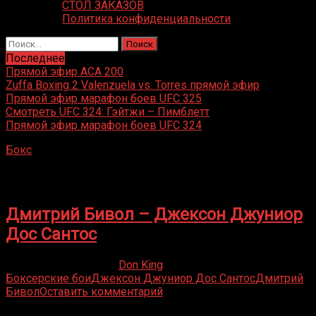
СТОЛ ЗАКАЗОВ
Политика конфиденциальности
Найти:
Последнее
Прямой эфир ACA 200
Zuffa Boxing 2 Valenzuela vs. Torres прямой эфир
Прямой эфир марафон боев UFC 325
Смотреть UFC 324: Гэйтжи – Пимблетт
Прямой эфир марафон боев UFC 324
Бокс
»
Джексон Джуниор Дос Сантос
Джексон Джуниор Дос Сантос
Дмитрий Бивол – Джексон Джуниор
Дос Сантос
09.05.2020
12.01.2022
Don King
Боксерские бои
Джексон Джуниор Дос Сантос
Дмитрий
Бивол
Оставить комментарий