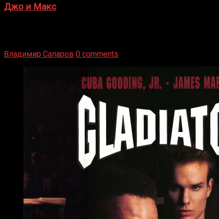
Джо и Макс
1936 год. Немецкий чемпион Макс Шмеллинг одержал
победу над американским боксером-тяжеловесом Джо
Луисом. Возвратясь на Подробнее
Владимир Сапаров
0 comments