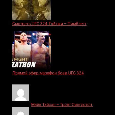
Смотреть UFC 324: Гэйтжи – Пимблетт
24.01.2026
Прямой эфир марафон боев UFC 324
24.01.2026
Денис on
Майк Тайсон – Трент Синглетон