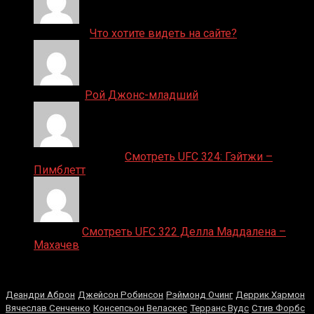
ДЕНИС on
Что хотите видеть на сайте?
Денис on
Рой Джонс-младший
Ляяляляляояо on
Смотреть UFC 324: Гэйтжи –
Пимблетт
Medik on
Смотреть UFC 322 Делла Маддалена –
Махачев
Случайные боксеры
Деандри Аброн
Джейсон Робинсон
Рэймонд Очинг
Деррик Хармон
Вячеслав Сенченко
Консепсьон Веласкес
Терранс Вудс
Стив Форбс