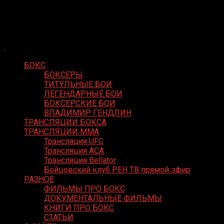
Skip
Boxing Video
to
Вернем боксу былое величие
content
БОКС
БОКСЕРЫ
ТИТУЛЬНЫЕ БОИ
ЛЕГЕНДАРНЫЕ БОИ
БОКСЕРСКИЕ БОИ
ВЛАДИМИР ГЕНДЛИН
ТРАНСЛЯЦИИ БОКСА
ТРАНСЛЯЦИИ MMA
Трансляция UFC
Трансляция ACA
Трансляция Bellator
Бойцовский клуб РЕН ТВ прямой эфир
РАЗНОЕ
ФИЛЬМЫ ПРО БОКС
ДОКУМЕНТАЛЬНЫЕ ФИЛЬМЫ
КНИГИ ПРО БОКС
СТАТЬИ