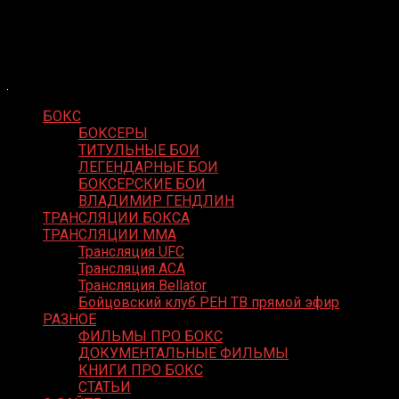
Skip
Boxing Video
to
Вернем боксу былое величие
content
БОКС
БОКСЕРЫ
ТИТУЛЬНЫЕ БОИ
ЛЕГЕНДАРНЫЕ БОИ
БОКСЕРСКИЕ БОИ
ВЛАДИМИР ГЕНДЛИН
ТРАНСЛЯЦИИ БОКСА
ТРАНСЛЯЦИИ MMA
Трансляция UFC
Трансляция ACA
Трансляция Bellator
Бойцовский клуб РЕН ТВ прямой эфир
РАЗНОЕ
ФИЛЬМЫ ПРО БОКС
ДОКУМЕНТАЛЬНЫЕ ФИЛЬМЫ
КНИГИ ПРО БОКС
СТАТЬИ