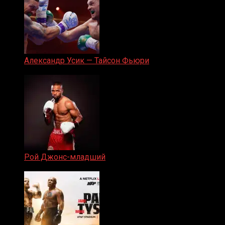
Александр Усик — Тайсон Фьюри
19.05.2024
Рой Джонс-младший
25.04.2019