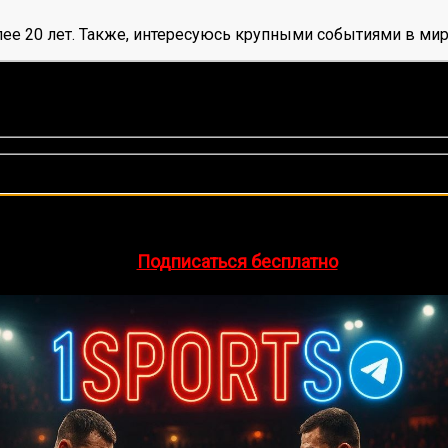
ее 20 лет. Также, интересуюсь крупными событиями в мир
нок, среднее:
5,00
из 5)
🔥 Хочешь зарабатывать на спорте?
egram-канал
1Sports
— прогнозы на единоборства и другие 
👉
Подписаться бесплатно