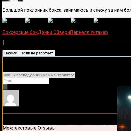
Большой поклонник бокса: занимаюсь и слежу за ним бол
(
6
оце
Загрузка...
Боксерские бои
Дэнни Эйвери
Пернелл Уитакер
Подписаться
Подписывайся на наш Tel
Уведомить о
0
комментариев
Старые
Новые
Популярные
Межтекстовые Отзывы