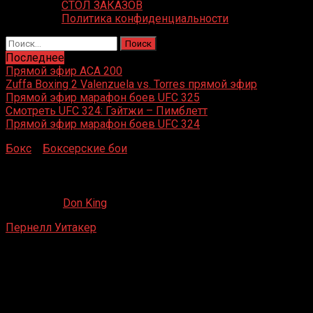
СТОЛ ЗАКАЗОВ
Политика конфиденциальности
Найти:
Последнее
Прямой эфир ACA 200
Zuffa Boxing 2 Valenzuela vs. Torres прямой эфир
Прямой эфир марафон боев UFC 325
Смотреть UFC 324: Гэйтжи – Пимблетт
Прямой эфир марафон боев UFC 324
Бокс
»
Боксерские бои
»
Пернелл Уитакер – Дэнни Эйвер
Пернелл Уитакер – Дэнни Эйвери
09.12.2020
Don King
Пернелл Уитакер
– Дэнни Эйвери
Бродвей у залива Театр , Атлантик-Сити, Нью-Джерси , С
20 янв.1985 г.