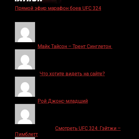
Прямой эфир марафон боев UFC 324
24.01.2026
Денис on
Майк Тайсон – Трент Синглетон
ДЕНИС on
Что хотите видеть на сайте?
Денис on
Рой Джонс-младший
Ляяляляляояо on
Смотреть UFC 324: Гэйтжи –
Пимблетт