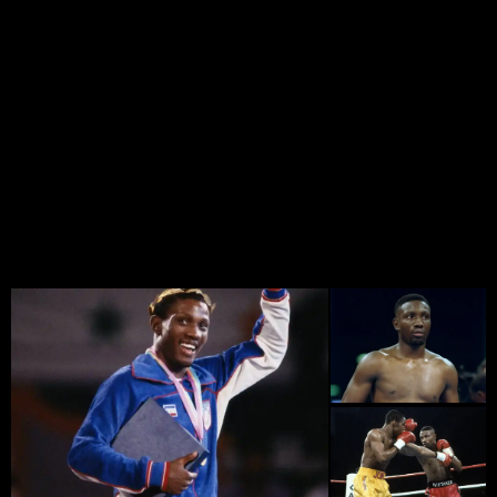
мира по боксу 1982, победитель Панамериканских игр
1983 года, олимпийский чемпион 1984 года в лёгкой
весовой категории. Абсолютный чемпион мира (1990).
Чемпион мира в лёгкой (версия IBF, 1989—1991; версия
WBC, 1989—1991; версия WBA, 1990—1991), 1-й
полусредней (версия IBF, 1992), полусредней (версия
WBC, 1993—1997) и 1-й средней (версия WBA, 1995)
весовых категориях. В 2002 году журнал «Ринг»
поставил его на 10 место в списке 100 лучших боксёров
за последние 80 лет.
Фото Пернелла Уитакера