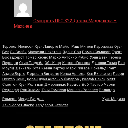
Medik on
Смотреть UFC 322 Делла Маддалена –
Махачев
Случайные боксеры
Террелл Нельсон
Хуан Лапорте
Майкл Раш
Мигель Карризоза
Оуэн
Бек
Ли Свеби
Масаеши Накатани
Ядонг Сон
Роман Симаков
Трент
Броадхерст
Томас Хернс
Марко Антонио Рубио
Уэйн Бези
Тереза
Пероцци
Отис Тисдейл
Оба Карр
Карлос Гонгора
Джонни Тапиа
Рис
Моулд
Даниэль Кота
Кевин Картер
Марк Ривера
Рональд Райт
Андре Берто
Дорнелл Вигфолл
Келси Арнолд
Кен Бьюкенен
Ларри
Прэтер
Тони Дюран
Хуан Антонио Фигероа
Джефф Лейси
Мэтт
Скелтон
Хуан Рольдан
Джеронимо Кардоз
Боб Пастор
Чарли
Рецлафф
Рон Хьюмс
Тони Томпсон
Мишель Росалес
Роландо
Джо Кальзаге
Ромеро
Мехди Буадла
Хуан Медина
Ханс-Йорг Бласко
Хердесон Батиста