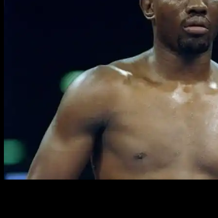
Полное имя:
Пернелл Уитакер
Прозвище:
Sweet Pea
Дата рождения:
2 января 1964