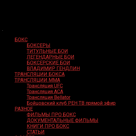
Skip
Boxing Video
to
Вернем боксу былое величие
content
БОКС
БОКСЕРЫ
ТИТУЛЬНЫЕ БОИ
ЛЕГЕНДАРНЫЕ БОИ
БОКСЕРСКИЕ БОИ
ВЛАДИМИР ГЕНДЛИН
ТРАНСЛЯЦИИ БОКСА
ТРАНСЛЯЦИИ MMA
Трансляция UFC
Трансляция ACA
Трансляция Bellator
Бойцовский клуб РЕН ТВ прямой эфир
РАЗНОЕ
ФИЛЬМЫ ПРО БОКС
ДОКУМЕНТАЛЬНЫЕ ФИЛЬМЫ
КНИГИ ПРО БОКС
СТАТЬИ