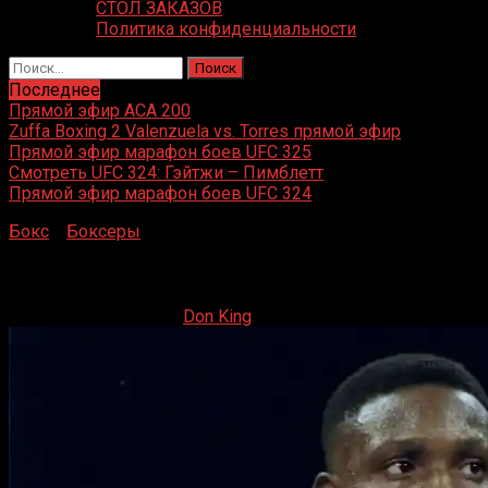
СТОЛ ЗАКАЗОВ
Политика конфиденциальности
Найти:
Последнее
Прямой эфир ACA 200
Zuffa Boxing 2 Valenzuela vs. Torres прямой эфир
Прямой эфир марафон боев UFC 325
Смотреть UFC 324: Гэйтжи – Пимблетт
Прямой эфир марафон боев UFC 324
Бокс
»
Боксеры
»
Пернелл Уитакер
Пернелл Уитакер
09.12.2020
09.12.2020
Don King