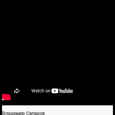
Лучшие моменты Пернелла
Уитакера
Владимир Сапаров