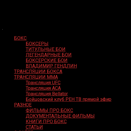
Skip
Boxing Video
to
Вернем боксу былое величие
content
БОКС
БОКСЕРЫ
ТИТУЛЬНЫЕ БОИ
ЛЕГЕНДАРНЫЕ БОИ
БОКСЕРСКИЕ БОИ
ВЛАДИМИР ГЕНДЛИН
ТРАНСЛЯЦИИ БОКСА
ТРАНСЛЯЦИИ MMA
Трансляция UFC
Трансляция ACA
Трансляция Bellator
Бойцовский клуб РЕН ТВ прямой эфир
РАЗНОЕ
ФИЛЬМЫ ПРО БОКС
ДОКУМЕНТАЛЬНЫЕ ФИЛЬМЫ
КНИГИ ПРО БОКС
СТАТЬИ