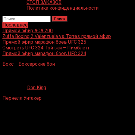
СТОЛ ЗАКАЗОВ
Политика конфиденциальности
Найти:
Последнее
Прямой эфир ACA 200
Zuffa Boxing 2 Valenzuela vs. Torres прямой эфир
Прямой эфир марафон боев UFC 325
Смотреть UFC 324: Гэйтжи – Пимблетт
Прямой эфир марафон боев UFC 324
Бокс
»
Боксерские бои
»
Пернелл Уитакер – Луи Ломели
Пернелл Уитакер – Луи Ломели
09.12.2020
Don King
Пернелл Уитакер
– Луи Ломели
Scope, Норфолк, Вирджиния, США
30 апреля 1989 г.