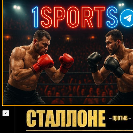
Махачев
Случайные боксеры
Давид Кармона
Джонни Гант
Пьер Кутзер
Джейк Родригес
Рики
Томас
Авраам Гонсалес
Том Аспинэл
Вильфредо Варгас
Анхель
Риос
Синклер Бабб
Джек Херманссон
Леонсио Ортис
Иван Салазар
Эйб Саймон
Аманда Лемос
Тор Хеймер
Адлан Ибрагимов
Филлип
Нду
Кевин Жуссет
Перси Харрис
Дакота Стоун
Хуан Кинтана
Дэниэл
Эвандер Холифилд
Гил
Браулио Родригес
Райан Родос
Ливингстон Брэмбл
Олег Маскаев
Александр
Димитренко
Стив Робинсон
Вилли Вильямс
Скотт Сигмон
Уго Руис
Робсон Консейсау
Чарли Грин
Эстебан Родригес
Евгений Одольский
Леонсио Гарсес
Деметрио Себальос
Осси Окасио
Вилли Родригес
Стив Куинонез
Адам Дайнес
Родриго Насименто
Веллингтон
Турман
×