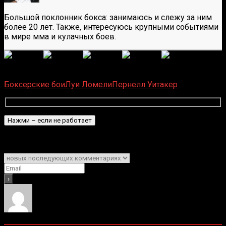
Большой поклонник бокса: занимаюсь и слежу за ним
более 20 лет. Также, интересуюсь крупными событиями
в мире мма и кулачных боев.
(
6
оценок, среднее:
5,00
из 5)
Загрузка...
Боксерские бои
Луи Ломели
Пернелл Уитакер
Подписаться
Уведомить о
0
комментариев