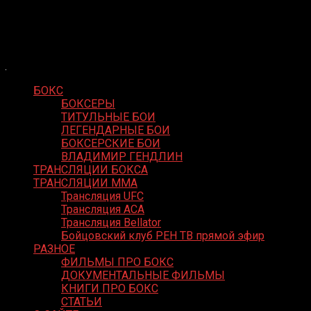
Skip
Boxing Video
to
Вернем боксу былое величие
content
БОКС
БОКСЕРЫ
ТИТУЛЬНЫЕ БОИ
ЛЕГЕНДАРНЫЕ БОИ
БОКСЕРСКИЕ БОИ
ВЛАДИМИР ГЕНДЛИН
ТРАНСЛЯЦИИ БОКСА
ТРАНСЛЯЦИИ MMA
Трансляция UFC
Трансляция ACA
Трансляция Bellator
Бойцовский клуб РЕН ТВ прямой эфир
РАЗНОЕ
ФИЛЬМЫ ПРО БОКС
ДОКУМЕНТАЛЬНЫЕ ФИЛЬМЫ
КНИГИ ПРО БОКС
СТАТЬИ