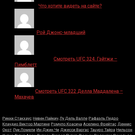
ДЕНИС on
Что хотите видеть на сайте?
Денис on
Рой Джонс-младший
Ляяляляляояо on
Смотреть UFC 324: Гэйтжи –
Пимблетт
Medik on
Смотреть UFC 322 Делла Маддалена –
Махачев
Случайные боксеры
Рикки Стакхаус
Невен Пайкич
Лу Дель Валле
Рафаэль Педро
Клаудио Виктор Мартине
Ромуло Коасича
Аселино Фрейтас
Деннис
Окот
Луи Ломели
Ин-Джин Чи
Джесси Варгас
Тацуро Тайра
Нильсон