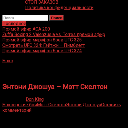
СТОЛ ЗАКАЗОВ
Политика конфиденциальности
Найти:
Последнее
Прямой эфир ACA 200
Zuffa Boxing 2 Valenzuela vs. Torres прямой эфир
Прямой эфир марафон боев UFC 325
Смотреть UFC 324: Гэйтжи – Пимблетт
Прямой эфир марафон боев UFC 324
Бокс
»
Мэтт Скелтон
Мэтт Скелтон
Энтони Джошуа – Мэтт Скелтон
19.07.2019
Don King
Боксерские бои
Мэтт Скелтон
Энтони Джошуа
Оставить
комментарий
Присоединяйся