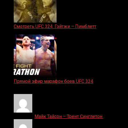
Смотреть UFC 324: Гэйтжи – Пимблетт
24.01.2026
Прямой эфир марафон боев UFC 324
24.01.2026
Денис on
Майк Тайсон – Трент Синглетон