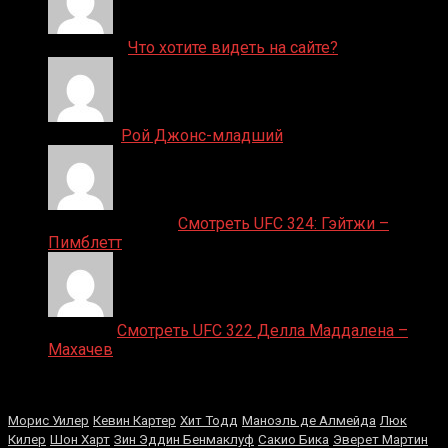
ДЕНИС on
Что хотите видеть на сайте?
Денис on
Рой Джонс-младший
Ляяляляляояо on
Смотреть UFC 324: Гэйтжи –
Пимблетт
Medik on
Смотреть UFC 322 Делла Маддалена –
Махачев
Случайные боксеры
Морис Уилер
Кевин Картер
Хит Тодд
Маноэль де Алмейда
Люк
Килер
Шон Харт
Зин Эддин Бенмаклуф
Сакио Бика
Эверет Мартин