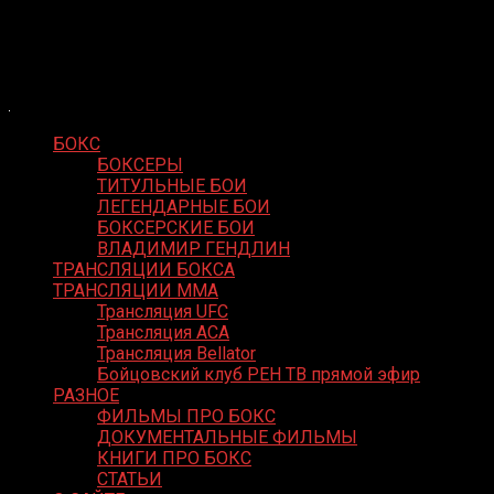
Skip
Boxing Video
to
Вернем боксу былое величие
content
БОКС
БОКСЕРЫ
ТИТУЛЬНЫЕ БОИ
ЛЕГЕНДАРНЫЕ БОИ
БОКСЕРСКИЕ БОИ
ВЛАДИМИР ГЕНДЛИН
ТРАНСЛЯЦИИ БОКСА
ТРАНСЛЯЦИИ MMA
Трансляция UFC
Трансляция ACA
Трансляция Bellator
Бойцовский клуб РЕН ТВ прямой эфир
РАЗНОЕ
ФИЛЬМЫ ПРО БОКС
ДОКУМЕНТАЛЬНЫЕ ФИЛЬМЫ
КНИГИ ПРО БОКС
СТАТЬИ