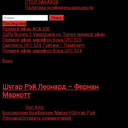
СТОЛ ЗАКАЗОВ
Политика конфиденциальности
Найти:
Последнее
Прямой эфир ACA 200
Zuffa Boxing 2 Valenzuela vs. Torres прямой эфир
Прямой эфир марафон боев UFC 325
Смотреть UFC 324: Гэйтжи – Пимблетт
Прямой эфир марафон боев UFC 324
Бокс
»
Фернан Маркотт
Фернан Маркотт
Шугар Рэй Леонард – Фернан
Маркотт
29.10.2019
Don King
Боксерские бои
Фернан Маркотт
Шугар Рэй
Леонард
Оставить комментарий