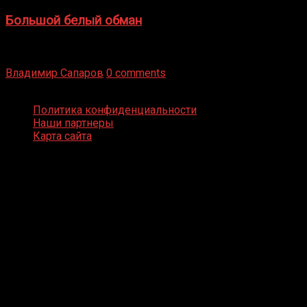
Большой белый обман
Бокс — это всегда больше, чем просто спорт, чаще это
бизнес и тотализатор. И Фред Подробнее
Владимир Сапаров
0 comments
Boxing Video © Все права защищены
Политика конфиденциальности
Наши партнеры
Карта сайта