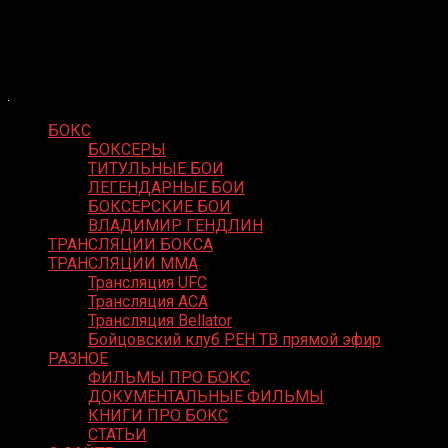
Skip
Boxing Video
to
Вернем боксу былое величие
content
БОКС
БОКСЕРЫ
ТИТУЛЬНЫЕ БОИ
ЛЕГЕНДАРНЫЕ БОИ
БОКСЕРСКИЕ БОИ
ВЛАДИМИР ГЕНДЛИН
ТРАНСЛЯЦИИ БОКСА
ТРАНСЛЯЦИИ MMA
Трансляция UFC
Трансляция ACA
Трансляция Bellator
Бойцовский клуб РЕН ТВ прямой эфир
РАЗНОЕ
ФИЛЬМЫ ПРО БОКС
ДОКУМЕНТАЛЬНЫЕ ФИЛЬМЫ
КНИГИ ПРО БОКС
СТАТЬИ