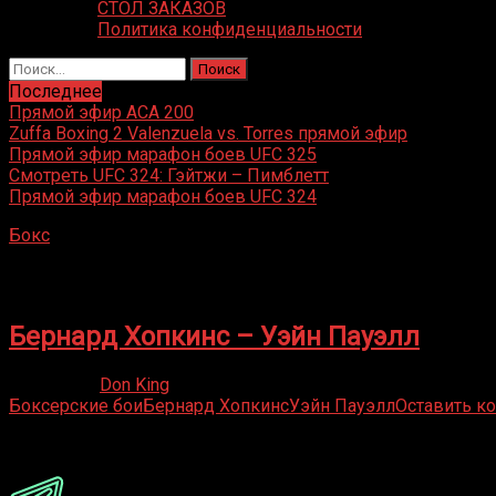
СТОЛ ЗАКАЗОВ
Политика конфиденциальности
Найти:
Последнее
Прямой эфир ACA 200
Zuffa Boxing 2 Valenzuela vs. Torres прямой эфир
Прямой эфир марафон боев UFC 325
Смотреть UFC 324: Гэйтжи – Пимблетт
Прямой эфир марафон боев UFC 324
Бокс
»
Уэйн Пауэлл
Уэйн Пауэлл
Бернард Хопкинс – Уэйн Пауэлл
27.04.2020
Don King
Боксерские бои
Бернард Хопкинс
Уэйн Пауэлл
Оставить к
Присоединяйся