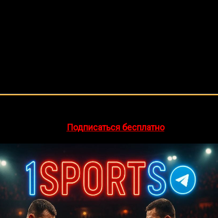
🔥 Хочешь зарабатывать на спорте?
egram-канал
1Sports
— прогнозы на единоборства и другие 
👉
Подписаться бесплатно