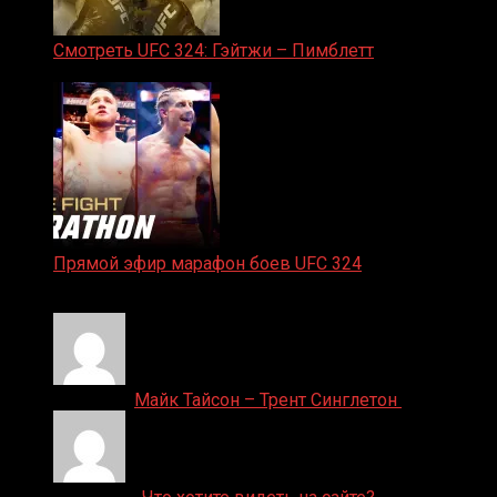
Смотреть UFC 324: Гэйтжи – Пимблетт
24.01.2026
Прямой эфир марафон боев UFC 324
24.01.2026
Денис on
Майк Тайсон – Трент Синглетон