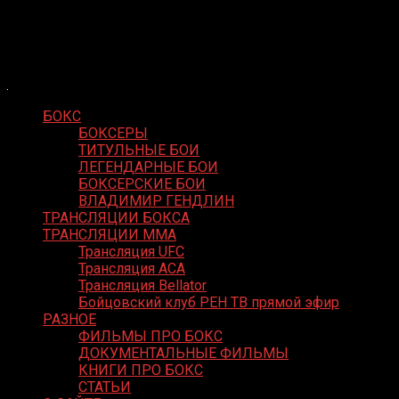
Skip
Boxing Video
to
Вернем боксу былое величие
content
БОКС
БОКСЕРЫ
ТИТУЛЬНЫЕ БОИ
ЛЕГЕНДАРНЫЕ БОИ
БОКСЕРСКИЕ БОИ
ВЛАДИМИР ГЕНДЛИН
ТРАНСЛЯЦИИ БОКСА
ТРАНСЛЯЦИИ MMA
Трансляция UFC
Трансляция ACA
Трансляция Bellator
Бойцовский клуб РЕН ТВ прямой эфир
РАЗНОЕ
ФИЛЬМЫ ПРО БОКС
ДОКУМЕНТАЛЬНЫЕ ФИЛЬМЫ
КНИГИ ПРО БОКС
СТАТЬИ