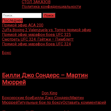
СТОЛ ЗАКАЗОВ
Политика конфиденциальности
Найти:
Последнее
Прямой эфир ACA 200
Zuffa Boxing 2 Valenzuela vs. Torres прямой эфир
Прямой эфир марафон боев UFC 325
Смотреть UFC 324: Гэйтжи – Пимблетт
Прямой эфир марафон боев UFC 324
Бокс
»
Мартин Мюррей
Мартин Мюррей
Билли Джо Сондерс – Мартин
Мюррей
09.12.2020
09.12.2020
Don King
Боксерские бои
Билли Джо Сондерс
Мартин
Мюррей
Титульные бои по боксу
Оставить комментарий