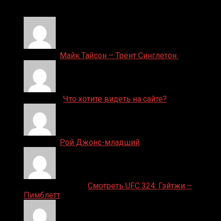
24.01.2026
Денис on
Майк Тайсон – Трент Синглетон
ДЕНИС on
Что хотите видеть на сайте?
Денис on
Рой Джонс-младший
Ляяляляляояо on
Смотреть UFC 324: Гэйтжи –
Пимблетт