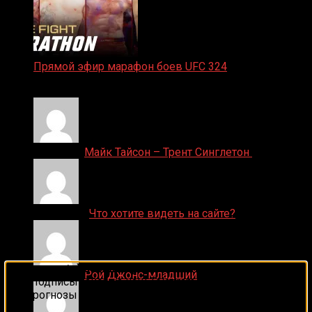
Прямой эфир марафон боев UFC 324
24.01.2026
Денис on
Майк Тайсон – Трент Синглетон
ДЕНИС on
Что хотите видеть на сайте?
🔥 Хочешь зарабатывать на спорте?
Денис on
Рой Джонс-младший
Подписывайся на наш Telegram-канал
1Sports
—
прогнозы на единоборства и другие виды спорта
каждый день!