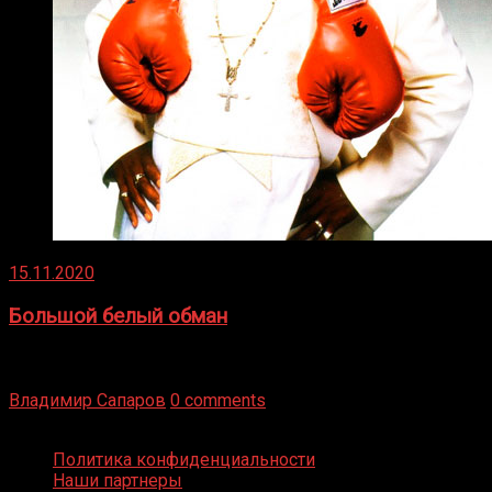
15.11.2020
Большой белый обман
Бокс — это всегда больше, чем просто спорт, чаще это
бизнес и тотализатор. И Фред Подробнее
Владимир Сапаров
0 comments
Boxing Video © Все права защищены
Политика конфиденциальности
Наши партнеры