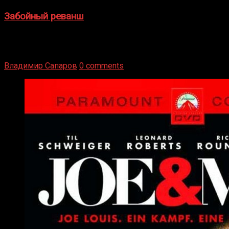
Забойный реванш
Двух старых соперников по боксу уговаривают
вернуться из отставки, чтобы они бились друг с другом
Подробнее
Владимир Сапаров
0 comments