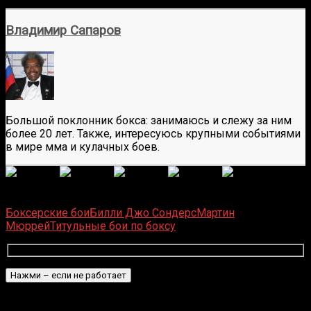
Владимир Сапаров
Большой поклонник бокса: занимаюсь и слежу за ним
более 20 лет. Также, интересуюсь крупными событиями
в мире мма и кулачных боев.
(
6
оценок, среднее:
5,00
из 5)
Загрузка...
Боксерские бои
Билли Джо Сондерс
Мартин
Мюррей
Титульные бои по боксу
Подписаться