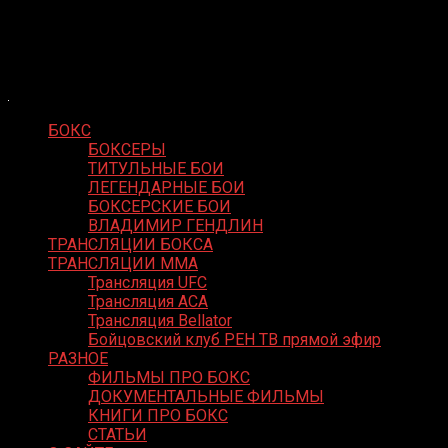
Skip
Boxing Video
to
Вернем боксу былое величие
content
БОКС
БОКСЕРЫ
ТИТУЛЬНЫЕ БОИ
ЛЕГЕНДАРНЫЕ БОИ
БОКСЕРСКИЕ БОИ
ВЛАДИМИР ГЕНДЛИН
ТРАНСЛЯЦИИ БОКСА
ТРАНСЛЯЦИИ MMA
Трансляция UFC
Трансляция ACA
Трансляция Bellator
Бойцовский клуб РЕН ТВ прямой эфир
РАЗНОЕ
ФИЛЬМЫ ПРО БОКС
ДОКУМЕНТАЛЬНЫЕ ФИЛЬМЫ
КНИГИ ПРО БОКС
СТАТЬИ