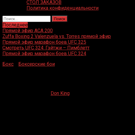
СТОЛ ЗАКАЗОВ
Политика конфиденциальности
Найти:
Последнее
Прямой эфир ACA 200
Zuffa Boxing 2 Valenzuela vs. Torres прямой эфир
Прямой эфир марафон боев UFC 325
Смотреть UFC 324: Гэйтжи – Пимблетт
Прямой эфир марафон боев UFC 324
Бокс
»
Боксерские бои
»
Билли Джо Сондерс – Мартин
Мюррей
Билли Джо Сондерс – Мартин Мюррей
09.12.2020
09.12.2020
Don King
Билли Джо Сондерс – Мартин Мюррей
Арена Уэмбли, Лондон, Великобритания
4 декабря 2020