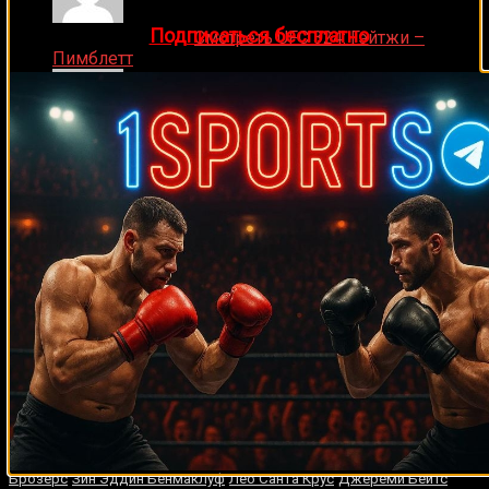
👉
Подписаться бесплатно
Ляяляляляояо on
Смотреть UFC 324: Гэйтжи –
Пимблетт
Medik on
Смотреть UFC 322 Делла Маддалена –
Махачев
Случайные боксеры
Карлос Монтеро
Уго Пинеда
Бенил Дариуш
Микки Уорд
Энтони
Джонс
Родольфо Виейра
Тока Кан Клэри
Дейвисон Фигейреду
Олег
Борисов
Джесси Фергюсон
Melissa Mullins
Майрис Бриедис
Рокки
Роберто Дюран
Секорски
Педро Даниэль Франко
Жак Леблан
Джош Гормли
Мигель Мэтьюз
Доминик Рейес
Терри
Андерсон
Дуглас Отиено
Аманда Лемос
Ангело Нунез
Эдди
Чемберс
Ник Мэннерс
Кевин Дженкинс
Энтони Кукс
Одли Харрисон
Баррингтон Френсис
Конжестина Ачиенг
Антонио Тарвер
Крейг
Диего Корралес
Ричардс
Джонатан Крус
Мухаммед Али
Дурмаз
Бранко Собот
Лоренцо Канади
Рей Домендж
Майк
Брозерс
Зин Эддин Бенмаклуф
Лео Санта Крус
Джереми Бейтс