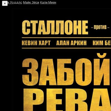
Тони Уоддлс
Майк Эйси
Кали Миен
×