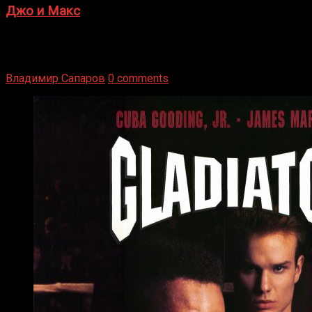
Джо и Макс
1936 год. Немецкий чемпион Макс Шмеллинг одержал
победу над американским боксером-тяжеловесом Джо
Луисом. Возвратясь на Подробнее
Владимир Сапаров
0 comments