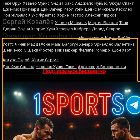
Теке Орух
Хавьер Мунис
Энди Прайс
Анджело Нуньес
Эксум Спайт
Джеймс Притчард
Дик Вагнер
Карл Уэйн Дэвис
Миккель Кесслер
Рой Уильямс
Луис Фрейтас
Хорхе Кастро
Алексей Чирков
Сергей Ковалёв
Хавьер Масьель
Мартин Баколе
Тони
Дюран
Родни Харрис
Хуан Херардо Кабрера
Дэвид Старри
Эвандер Холифилд
Мелкуизаэль Коста
Бобби
🔥 Хочешь зарабатывать на спорте?
Уоттс
Винни Маддалоне
Майк Балогун
Хенаро Эрнандес
Валентина
Подписывайся на наш Telegram-канал
1Sports
—
Шевченко
О’Шаки Фостер
Ник Паркер
Фелипе Ромеро
Шон Харт
прогнозы на единоборства и другие виды спорта
Роберто Дюран
каждый день!
Артуро Годой
Кёртис Стронг
Джеймс Салава
Нильсон Хулио Тапия
Александр Волкановски
👉
Подписаться бесплатно