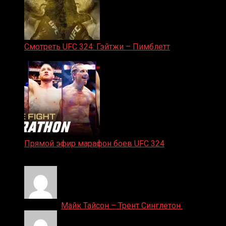
Смотреть UFC 324: Гэйтжи – Пимблетт
24.01.2026
Прямой эфир марафон боев UFC 324
24.01.2026
Денис on
Майк Тайсон – Трент Синглетон