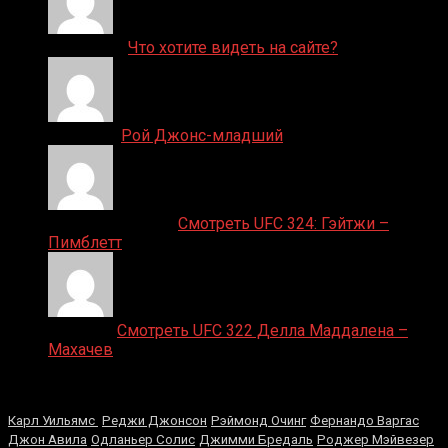
ДЕНИС on
Что хотите видеть на сайте?
Денис on
Рой Джонс-младший
Ляяляляляояо on
Смотреть UFC 324: Гэйтжи –
Пимблетт
Medik on
Смотреть UFC 322 Делла Маддалена –
Махачев
Случайные боксеры
Карл Уильямс
Реджи Джонсон
Рэймонд Очинг
Фернандо Варгас
Джон Авила
Одланьер Солис
Джимми Бредаль
Роджер Мэйвезер