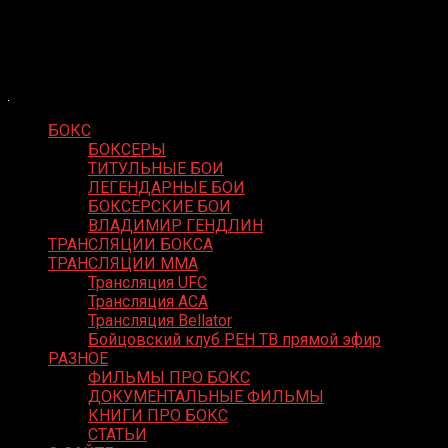
Skip
Boxing Video
to
Вернем боксу былое величие
content
БОКС
БОКСЕРЫ
ТИТУЛЬНЫЕ БОИ
ЛЕГЕНДАРНЫЕ БОИ
БОКСЕРСКИЕ БОИ
ВЛАДИМИР ГЕНДЛИН
ТРАНСЛЯЦИИ БОКСА
ТРАНСЛЯЦИИ MMA
Трансляция UFC
Трансляция ACA
Трансляция Bellator
Бойцовский клуб РЕН ТВ прямой эфир
РАЗНОЕ
ФИЛЬМЫ ПРО БОКС
ДОКУМЕНТАЛЬНЫЕ ФИЛЬМЫ
КНИГИ ПРО БОКС
СТАТЬИ