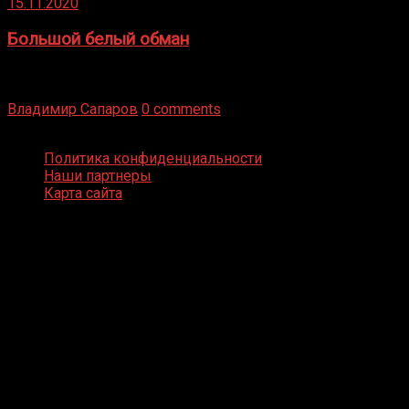
15.11.2020
Большой белый обман
Бокс — это всегда больше, чем просто спорт, чаще это
бизнес и тотализатор. И Фред Подробнее
Владимир Сапаров
0 comments
Boxing Video © Все права защищены
Политика конфиденциальности
Наши партнеры
Карта сайта