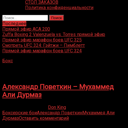
СТОЛ ЗАКАЗОВ
Политика конфиденциальности
Найти:
Последнее
Прямой эфир ACA 200
Zuffa Boxing 2 Valenzuela vs. Torres прямой эфир
Прямой эфир марафон боев UFC 325
Смотреть UFC 324: Гэйтжи – Пимблетт
Прямой эфир марафон боев UFC 324
Бокс
»
Мухаммед Али Дурмаз
Мухаммед Али Дурмаз
Александр Поветкин – Мухаммед
Али Дурмаз
24.07.2019
19.02.2023
Don King
Боксерские бои
Александр Поветкин
Мухаммед Али
Дурмаз
Оставить комментарий