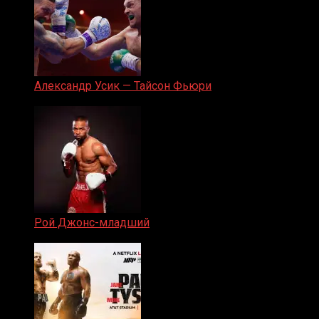
Александр Усик — Тайсон Фьюри
19.05.2024
Рой Джонс-младший
25.04.2019