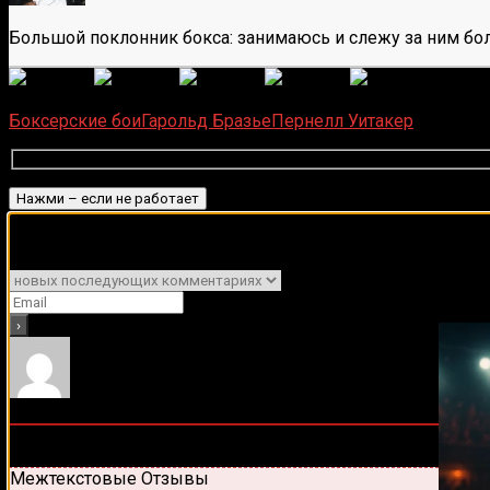
Большой поклонник бокса: занимаюсь и слежу за ним бол
(
6
оце
Загрузка...
Боксерские бои
Гарольд Бразье
Пернелл Уитакер
Подписаться
Подписывайся на наш Tel
Уведомить о
0
комментариев
Старые
Новые
Популярные
Межтекстовые Отзывы