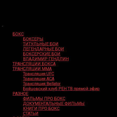
Skip
Boxing Video
to
Вернем боксу былое величие
content
БОКС
БОКСЕРЫ
ТИТУЛЬНЫЕ БОИ
ЛЕГЕНДАРНЫЕ БОИ
БОКСЕРСКИЕ БОИ
ВЛАДИМИР ГЕНДЛИН
ТРАНСЛЯЦИИ БОКСА
ТРАНСЛЯЦИИ MMA
Трансляция UFC
Трансляция ACA
Трансляция Bellator
Бойцовский клуб РЕН ТВ прямой эфир
РАЗНОЕ
ФИЛЬМЫ ПРО БОКС
ДОКУМЕНТАЛЬНЫЕ ФИЛЬМЫ
КНИГИ ПРО БОКС
СТАТЬИ