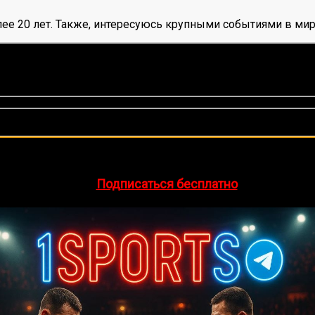
ее 20 лет. Также, интересуюсь крупными событиями в мир
нок, среднее:
5,00
из 5)
🔥 Хочешь зарабатывать на спорте?
egram-канал
1Sports
— прогнозы на единоборства и другие 
👉
Подписаться бесплатно