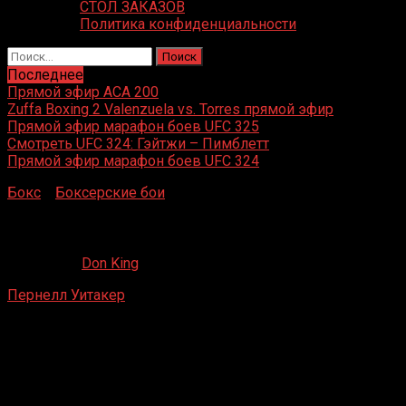
СТОЛ ЗАКАЗОВ
Политика конфиденциальности
Найти:
Последнее
Прямой эфир ACA 200
Zuffa Boxing 2 Valenzuela vs. Torres прямой эфир
Прямой эфир марафон боев UFC 325
Смотреть UFC 324: Гэйтжи – Пимблетт
Прямой эфир марафон боев UFC 324
Бокс
»
Боксерские бои
»
Пернелл Уитакер – Гарольд Бра
Пернелл Уитакер – Гарольд Бразье
09.12.2020
Don King
Пернелл Уитакер
– Гарольд Бразье
Пенсильвания-холл , Филадельфия, Пенсильвания , США
18 янв.1992 г.