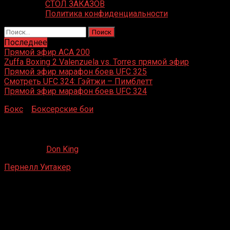
СТОЛ ЗАКАЗОВ
Политика конфиденциальности
Найти:
Последнее
Прямой эфир ACA 200
Zuffa Boxing 2 Valenzuela vs. Torres прямой эфир
Прямой эфир марафон боев UFC 325
Смотреть UFC 324: Гэйтжи – Пимблетт
Прямой эфир марафон боев UFC 324
Бокс
»
Боксерские бои
»
Пернелл Уитакер – Альфредо Л
Пернелл Уитакер – Альфредо Лейн
09.12.2020
Don King
Пернелл Уитакер
– Альфредо Лейн
Scope, Норфолк, Вирджиния, США
20 декабря 1986 г.