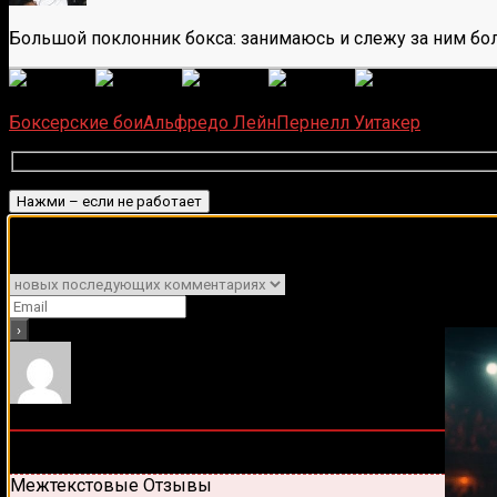
Большой поклонник бокса: занимаюсь и слежу за ним бол
(
6
оце
Загрузка...
Боксерские бои
Альфредо Лейн
Пернелл Уитакер
Подписаться
Подписывайся на наш Tel
Уведомить о
0
комментариев
Старые
Новые
Популярные
Межтекстовые Отзывы