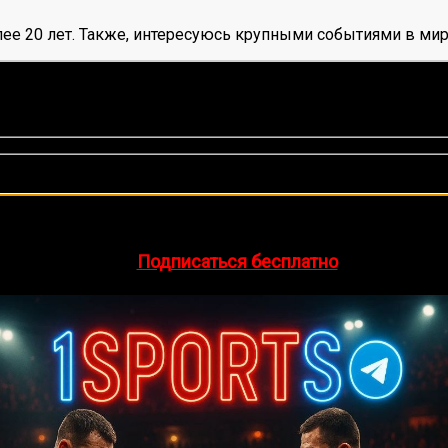
ее 20 лет. Также, интересуюсь крупными событиями в мир
нок, среднее:
5,00
из 5)
🔥 Хочешь зарабатывать на спорте?
egram-канал
1Sports
— прогнозы на единоборства и другие 
👉
Подписаться бесплатно