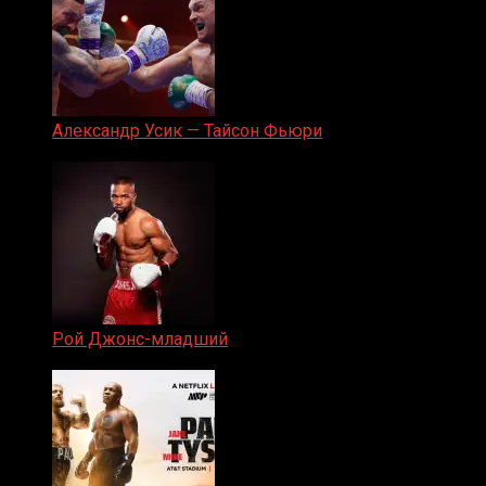
Александр Усик — Тайсон Фьюри
19.05.2024
Рой Джонс-младший
25.04.2019