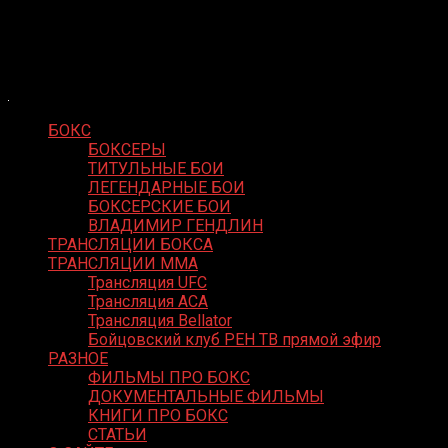
Skip
Boxing Video
to
Вернем боксу былое величие
content
БОКС
БОКСЕРЫ
ТИТУЛЬНЫЕ БОИ
ЛЕГЕНДАРНЫЕ БОИ
БОКСЕРСКИЕ БОИ
ВЛАДИМИР ГЕНДЛИН
ТРАНСЛЯЦИИ БОКСА
ТРАНСЛЯЦИИ MMA
Трансляция UFC
Трансляция ACA
Трансляция Bellator
Бойцовский клуб РЕН ТВ прямой эфир
РАЗНОЕ
ФИЛЬМЫ ПРО БОКС
ДОКУМЕНТАЛЬНЫЕ ФИЛЬМЫ
КНИГИ ПРО БОКС
СТАТЬИ