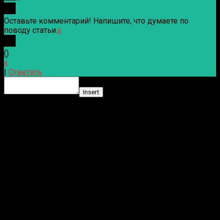
Оставьте комментарий! Напишите, что думаете по
поводу статьи.
x
(
)
x
|
Ответить
Insert