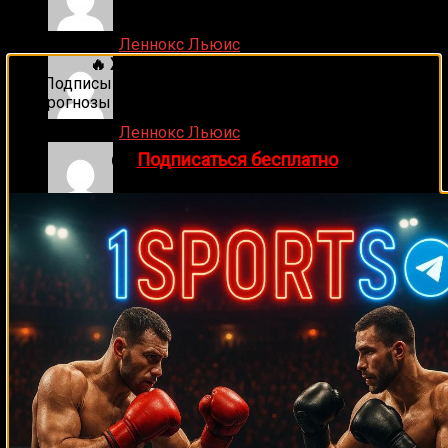
Игорь on
Леннокс Льюис
🔥 Хочешь зарабатывать на спорте?
Подписывайся на наш Telegram-канал
1Sports
—
прогнозы на единоборства и другие виды спорта
каждый день!
Игорь on
Леннокс Льюис
👉
Подписаться бесплатно
Денис on
Майк Тайсон – Трент Синглетон
ДЕНИС on
Что хотите видеть на сайте?
Денис on
Рой Джонс-младший
Случайные боксеры