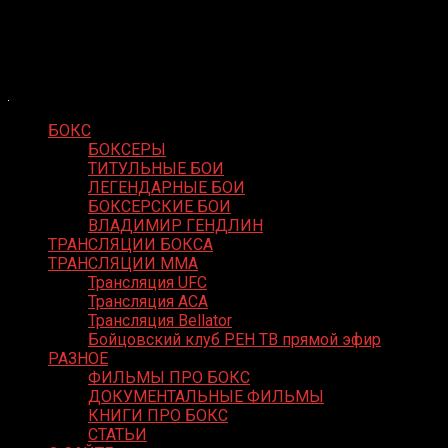
Skip
Boxing Video
to
Вернем боксу былое величие
content
БОКС
БОКСЕРЫ
ТИТУЛЬНЫЕ БОИ
ЛЕГЕНДАРНЫЕ БОИ
БОКСЕРСКИЕ БОИ
ВЛАДИМИР ГЕНДЛИН
ТРАНСЛЯЦИИ БОКСА
ТРАНСЛЯЦИИ MMA
Трансляция UFC
Трансляция ACA
Трансляция Bellator
Бойцовский клуб РЕН ТВ прямой эфир
РАЗНОЕ
ФИЛЬМЫ ПРО БОКС
ДОКУМЕНТАЛЬНЫЕ ФИЛЬМЫ
КНИГИ ПРО БОКС
СТАТЬИ