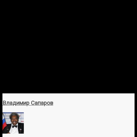
между Джастином Гэтжи и Пэдди Пимблеттом. Фанаты
по всему миру с нетерпением ждут этой битвы.
Турнир UFC 324 состоится на T-Mobile Arena в Лас-Вегасе
в ночь с 24 на 25 января. Трансляция основного карда
начнется в 05:00 по московскому времени. Главный бой
вечера, Гэтжи против Пимблетта, стоит ожидать не
ранее 07:00 по МСК.
В России посмотреть прямую трансляцию UFC 324
можно будет на телеканалах «Матч ТВ» (основной кард)
и «Матч! Боец» (все бои), а также на официальной
платформе UFC Fight Pass и на сайтах букмекерских
контор, таких как Winline. Победитель этого поединка не
только завоюет временный титул, но и станет главным
претендентом на бой с действующим чемпионом.
Владимир Сапаров