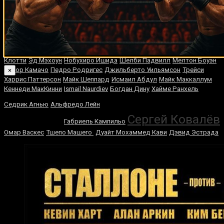
Марвин Хаглер
Имон Маджи
Антонио Ниевес
Леон Бостик
Кассим Оума
Крис Молина
Джозеф Нсубуга
Том Литтл
Тервел
Пулев
Франческо дель Аквила
Ибрагим Сид
Мэнни Кастильо
Луис
Монако
Рокки Рамон
Дэви Мур
Юки Сано
Эдриэн Бронер
Александр Волкановски
Гленн Маккори
Терри Андерсон
Джошуа
Клотти
Эд Мэхоун
Нобухиро Ишида
Шелби Падвилл
Мелтон Боуэн
Эктор Камачо
Педро Родригес
Джильберто Уильямсон
Трейси
×
Харрис Паттерсон
Майк Шеппард
Исмаил Абдул
Майк Маккаллум
Кеннеди МакКинни
Ismail Naurdiev
Богдан Дину
Хайме Ранхель
Бернард
Седрик Агнью
Альфредо Лейн
Хопкинс
Сергей Ковалёв
Габриель Кампильо
Омар Васкес
Тшепо Машего
Дуайт Мохаммед Кави
Дэвид Эстрада