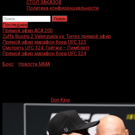
СТОЛ ЗАКАЗОВ
Политика конфиденциальности
Найти:
Последнее
Прямой эфир ACA 200
Zuffa Boxing 2 Valenzuela vs. Torres прямой эфир
Прямой эфир марафон боев UFC 325
Смотреть UFC 324: Гэйтжи – Пимблетт
Прямой эфир марафон боев UFC 324
Бокс
»
Новости ММА
»
Где и во сколько смотреть
прямую трансляцию боя Гэтжи — Пимблетт на UFC 324
Где и во сколько смотреть прямую трансляцию
боя Гэтжи — Пимблетт на UFC 324
24.01.2026
24.01.2026
Don King