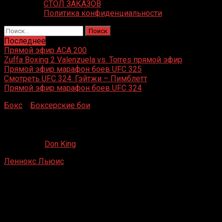
СТОЛ ЗАКАЗОВ
Политика конфиденциальности
Найти:
Последнее
Прямой эфир ACA 200
Zuffa Boxing 2 Valenzuela vs. Torres прямой эфир
Прямой эфир марафон боев UFC 325
Смотреть UFC 324: Гэйтжи – Пимблетт
Прямой эфир марафон боев UFC 324
Бокс
»
Боксерские бои
»
Леннокс Льюис – Майк Диксон
Леннокс Льюис – Майк Диксон
03.08.2019
Don King
Леннокс Льюис
– Майк Диксон
Harrah’s Marina Hotel Casino, Атлантик-Сити, Нью-
Джерси, США
11 августа 1992