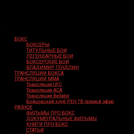
Skip
Boxing Video
to
Вернем боксу былое величие
content
БОКС
БОКСЕРЫ
ТИТУЛЬНЫЕ БОИ
ЛЕГЕНДАРНЫЕ БОИ
БОКСЕРСКИЕ БОИ
ВЛАДИМИР ГЕНДЛИН
ТРАНСЛЯЦИИ БОКСА
ТРАНСЛЯЦИИ MMA
Трансляция UFC
Трансляция ACA
Трансляция Bellator
Бойцовский клуб РЕН ТВ прямой эфир
РАЗНОЕ
ФИЛЬМЫ ПРО БОКС
ДОКУМЕНТАЛЬНЫЕ ФИЛЬМЫ
КНИГИ ПРО БОКС
СТАТЬИ