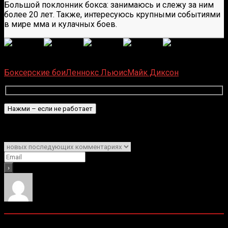
Большой поклонник бокса: занимаюсь и слежу за ним
более 20 лет. Также, интересуюсь крупными событиями
в мире мма и кулачных боев.
(
1 496
оценок, среднее:
5,00
из 5)
Загрузка...
Боксерские бои
Леннокс Льюис
Майк Диксон
Подписаться
Уведомить о
0
комментариев
Старые