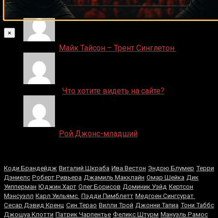
Игорь on
Леннокс Льюис
×
Денис on
Майк Тайсон – Трент Синглетон
ДЕНИС on
Что хотите видеть на сайте?
Денис on
Рой Джонс-младший
Случайные боксеры
Коди Брандейдж
Виталий Шкраба
Ива Вестон
Эндрю Блумер
Терри
Дэниелс
Роберт Ривьера
Джамиль Макклайн
Омар Шейка
Дик
Уипперман
Юджин Харт
Олег Борисов
Доминик Уэйд
Кертсон
Мэнсуэлл
Карл Уильямс
Пэдди Пимблетт
Медгоен Сингсурат
Сесар Дэвид Кренц
Син Терао
Вилли Трой
Джонни Тапиа
Тони Таббс
Джошуа Клотти
Патрик Чарпентье
Феликс Штурм
Мануэль Рамос