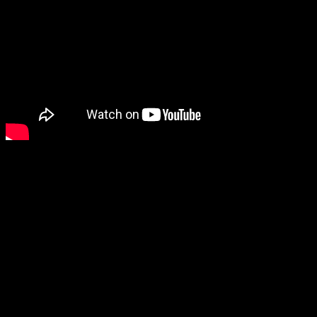
Церемониальное взвешивание (24 января в 03:00 мск,
если не работает вы знаете что включать):