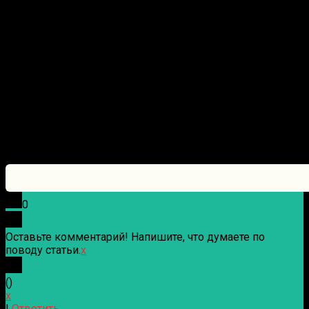
0
Оставьте комментарий! Напишите, что думаете по
поводу статьи.
x
(
)
x
|
Ответить