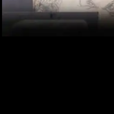
Мир ММА готовится к взвешиванию перед UFC 324 в
Лас-Вегасе, где главным событием станет бой за
временный титул в лёгком весе между Джастином
Гэтжи и Пэдди Пимблеттом. Зрелищный поединок
обещает быть напряжённым, но особое внимание
приковано к взвешиванию в пятницу вечером.
Официально взвешивание (23 января в 20:00 мск, если
не работает вы знаете что включать):