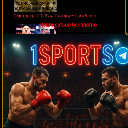
Подписывайся на наш Telegram-канал
1Sports
—
прогнозы на единоборства и другие виды спорта
каждый день!
Смотреть UFC 324: Гэйтжи – Пимблетт
24.01.2026
👉
Подписаться бесплатно
Прямой эфир марафон боев UFC 324
24.01.2026
Игорь on
Леннокс Льюис