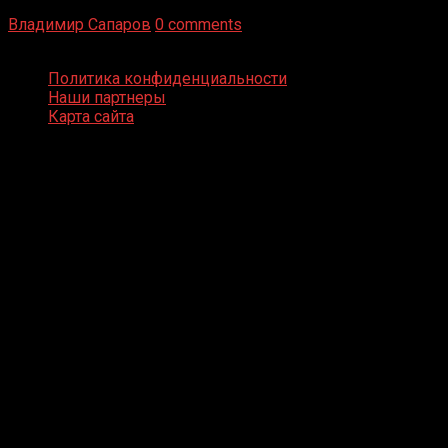
бизнес и тотализатор. И Фред Подробнее
Владимир Сапаров
0 comments
Boxing Video © Все права защищены
Политика конфиденциальности
Наши партнеры
Карта сайта