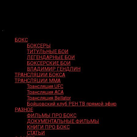
Skip
Boxing Video
to
Вернем боксу былое величие
content
БОКС
БОКСЕРЫ
ТИТУЛЬНЫЕ БОИ
ЛЕГЕНДАРНЫЕ БОИ
БОКСЕРСКИЕ БОИ
ВЛАДИМИР ГЕНДЛИН
ТРАНСЛЯЦИИ БОКСА
ТРАНСЛЯЦИИ MMA
Трансляция UFC
Трансляция ACA
Трансляция Bellator
Бойцовский клуб РЕН ТВ прямой эфир
РАЗНОЕ
ФИЛЬМЫ ПРО БОКС
ДОКУМЕНТАЛЬНЫЕ ФИЛЬМЫ
КНИГИ ПРО БОКС
СТАТЬИ