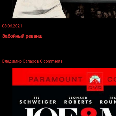
08.06.2021
Забойный реванш
Двух старых соперников по боксу уговаривают
вернуться из отставки, чтобы они бились друг с другом
Подробнее
Владимир Сапаров
0 comments