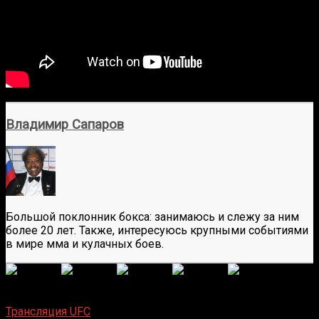
Владимир Сапаров
Большой поклонник бокса: занимаюсь и слежу за ним
более 20 лет. Также, интересуюсь крупными событиями
в мире мма и кулачных боев.
(
6
оценок, среднее:
4,67
из 5)
Загрузка...
Трансляция UFC