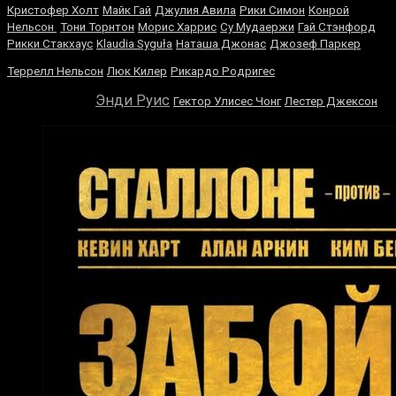
Кристофер Холт
Майк Гай
Джулия Авила
Рики Симон
Конрой
Нельсон
Тони Торнтон
Морис Харрис
Су Мудаержи
Гай Стэнфорд
Рикки Стакхаус
Klaudia Syguła
Наташа Джонас
Джозеф Паркер
Роберто
Террелл Нельсон
Люк Килер
Рикардо Родригес
Дюран
Энди Руис
Гектор Улисес Чонг
Лестер Джексон