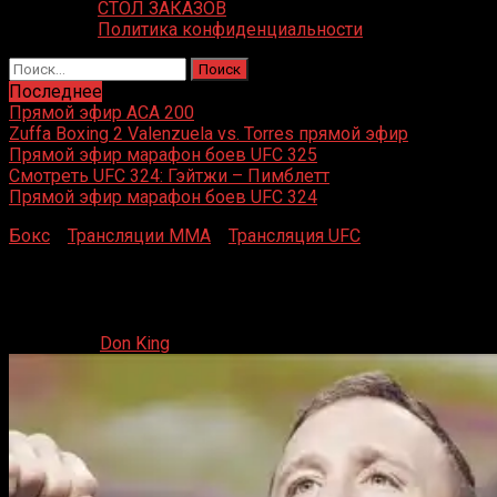
СТОЛ ЗАКАЗОВ
Политика конфиденциальности
Найти:
Последнее
Прямой эфир ACA 200
Zuffa Boxing 2 Valenzuela vs. Torres прямой эфир
Прямой эфир марафон боев UFC 325
Смотреть UFC 324: Гэйтжи – Пимблетт
Прямой эфир марафон боев UFC 324
Бокс
»
Трансляции MMA
»
Трансляция UFC
»
Взвешивание UFC 324: прямой эфир
Взвешивание UFC 324: прямой эфир
23.01.2026
Don King