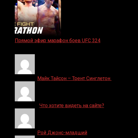
Прямой эфир марафон боев UFC 324
24.01.2026
Денис on
Майк Тайсон – Трент Синглетон
ДЕНИС on
Что хотите видеть на сайте?
Денис on
Рой Джонс-младший