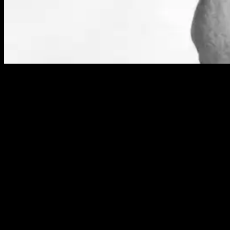
Полное имя:
Джозеф Луис Барроу
Прозвище:
Коричневый бомбардировщик
(англ. The
Brown Bomber)
Дата рождения:
13 мая 1914
Место рождения:
Лафайетт, штат Алабама, США
Весовая категория:
тяжёлая
Стойка:
правосторонняя
Рост:
188 см
Размах рук:
193 см
Рекорд:
66-3
Смотреть онлайн все бои Джо Луиса
в профессиональном боксе