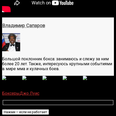
Владимир Сапаров
Большой поклонник бокса: занимаюсь и слежу за ним
более 20 лет. Также, интересуюсь крупными событиями
в мире мма и кулачных боев.
(
6 587
оценок, среднее:
5,00
из 5)
Загрузка...
Боксеры
Джо Луис