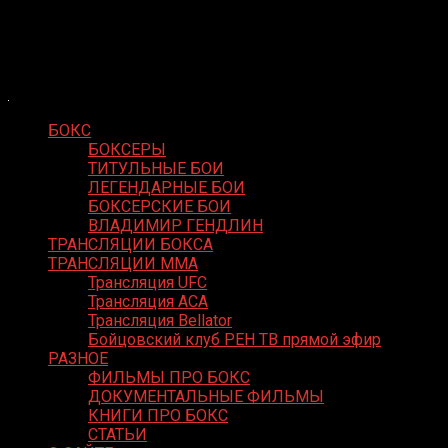
Skip
Boxing Video
to
Вернем боксу былое величие
content
БОКС
БОКСЕРЫ
ТИТУЛЬНЫЕ БОИ
ЛЕГЕНДАРНЫЕ БОИ
БОКСЕРСКИЕ БОИ
ВЛАДИМИР ГЕНДЛИН
ТРАНСЛЯЦИИ БОКСА
ТРАНСЛЯЦИИ MMA
Трансляция UFC
Трансляция ACA
Трансляция Bellator
Бойцовский клуб РЕН ТВ прямой эфир
РАЗНОЕ
ФИЛЬМЫ ПРО БОКС
ДОКУМЕНТАЛЬНЫЕ ФИЛЬМЫ
КНИГИ ПРО БОКС
СТАТЬИ