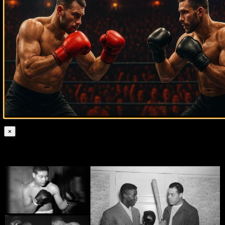
списке величайших панчеров всех времён.
Его отец работал на хлопковой плантации, и семья
постоянно боролась с бедностью. В 1924 году семейство
перебралось в Детройт, где Джо Луис стал работать
вместе с отцом на заводе Форда.
До 1934 года Джо Луис выступал на любительском
ринге. В 1936 году он получил патент боксера-
профессионала, и вскоре началась его выдающаяся
карьера на большом ринге. Через 10 лет после
прибытия в Детройт Джо Луис выиграл «Золотые
перчатки» в тяжелом весе среди любителей, что
открыло ему путь на профессиональный ринг.
×
Фото Джо Луиса