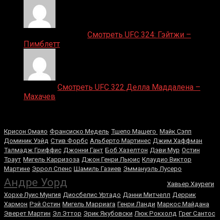
Ляяляляляояо on
Смотреть UFC 324: Гэйтжи –
Пимблетт
Medik on
Смотреть UFC 322 Делла Маддалена –
Махачев
Случайные боксеры
Крисон Омаяо
Франсиско Медель
Тшепо Машего
Майк Сэпп
Доминик Уэйд
Стив Форбс
Альберто Мартинес
Джим Хаффман
Талмадж Гриффис
Джонни Гант
Боб Хазелтон
Дэви Мур
Остин
Траут
Мигель Карризоза
Джон Генри Льюис
Клаудио Виктор
Мартине
Эррол Спенс
Шамиль Газиев
Эммануэль Лусеро
Джо Кальзаге
Андре Уорд
Хавьер Хауреги
Хорхе Луис Мунгия
Диосбелис Уртадо
Дэнни Митчелл
Деррик
Хармон
Рэй Остин
Мигель Марриага
Генри Ланди
Маркос Майдана
Эверет Мартин
Эл Эттор
Эрик Якубовски
Люк Рокхолд
Грег Сантос