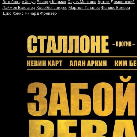
Эстебан де Хесус
Ричард Кармак
Сауль Монтана
Артем Дамковский
Лаймон Брюстер
Хосе Бенавидес
Марлон Тапалес
Феликс Валера
Джо Хэнкс
Ричард Фрейзер