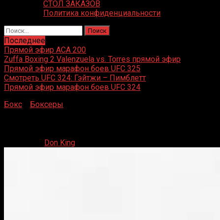
СТОЛ ЗАКАЗОВ
Политика конфиденциальности
Найти:
Последнее
Прямой эфир ACA 200
Zuffa Boxing 2 Valenzuela vs. Torres прямой эфир
Прямой эфир марафон боев UFC 325
Смотреть UFC 324: Гэйтжи – Пимблетт
Прямой эфир марафон боев UFC 324
Бокс
»
Боксеры
»
Джо Луис
Джо Луис
19.04.2020
Don King