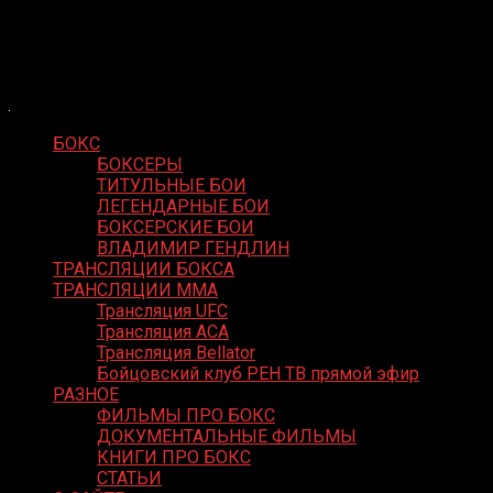
Skip
Boxing Video
to
Вернем боксу былое величие
content
БОКС
БОКСЕРЫ
ТИТУЛЬНЫЕ БОИ
ЛЕГЕНДАРНЫЕ БОИ
БОКСЕРСКИЕ БОИ
ВЛАДИМИР ГЕНДЛИН
ТРАНСЛЯЦИИ БОКСА
ТРАНСЛЯЦИИ MMA
Трансляция UFC
Трансляция ACA
Трансляция Bellator
Бойцовский клуб РЕН ТВ прямой эфир
РАЗНОЕ
ФИЛЬМЫ ПРО БОКС
ДОКУМЕНТАЛЬНЫЕ ФИЛЬМЫ
КНИГИ ПРО БОКС
СТАТЬИ