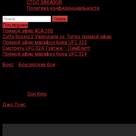
СТОЛ ЗАКАЗОВ
Политика конфиденциальности
Найти:
Последнее
Прямой эфир ACA 200
Zuffa Boxing 2 Valenzuela vs. Torres прямой эфир
Прямой эфир марафон боев UFC 325
Смотреть UFC 324: Гэйтжи – Пимблетт
Прямой эфир марафон боев UFC 324
Бокс
»
Боксерские бои
»
Джо Луис – Джерси Джо
Уолкотт
Джо Луис – Джерси Джо Уолкотт
19.04.2020
Don King
Джо Луис
– Джерси Джо Уолкотт
Madison Square Garden, Нью-Йорк, Нью-Йорк, США
5 декабря 1947