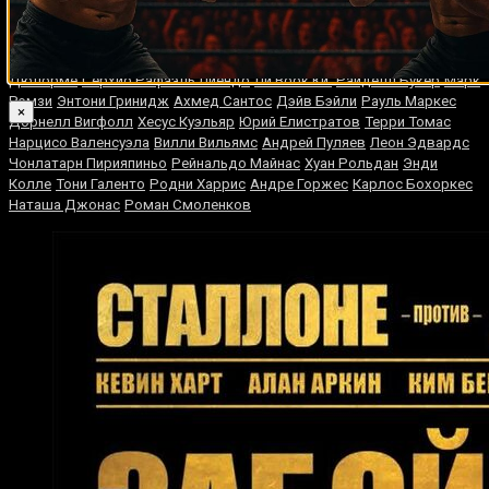
Ритчи
Хосесито Лопес
Седрик Мингози
Габриэль Росадо
Чарльз
Брюэр
Энтони Кролла
Мартин Мюррей
Хорхе Луис Мунгия
Лолито
Лароа
Бобби Гиперт
Нильсон Хулио Тапия
Даррен Литтлвуд
Томас
Дюлорме
Серхио Рафаэль Лиендо
Ли Воок Ки
Райделл Букер
Марк
Рэмзи
Энтони Гринидж
Ахмед Сантос
Дэйв Бэйли
Рауль Маркес
×
Дорнелл Вигфолл
Хесус Куэльяр
Юрий Елистратов
Терри Томас
Нарцисо Валенсуэла
Вилли Вильямс
Андрей Пуляев
Леон Эдвардс
Чонлатарн Пирияпиньо
Рейнальдо Майнас
Хуан Рольдан
Энди
Колле
Тони Галенто
Родни Харрис
Андре Горжес
Карлос Бохоркес
Наташа Джонас
Роман Смоленков