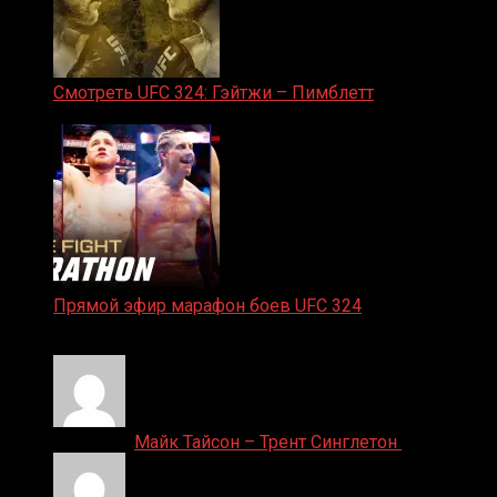
Смотреть UFC 324: Гэйтжи – Пимблетт
24.01.2026
Прямой эфир марафон боев UFC 324
24.01.2026
Денис on
Майк Тайсон – Трент Синглетон