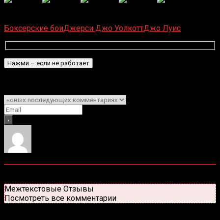
(
1 496
оценок, среднее:
5,00
из 5)
Загрузка...
Боксерские бои
Джерси Джо Уолкотт
Джо Луис
Подписаться
Уведомить о
0
комментариев
Старые
Новые
Популярные
Межтекстовые Отзывы
Посмотреть все комментарии
Присоединяйся