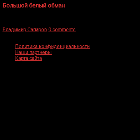
Большой белый обман
Бокс — это всегда больше, чем просто спорт, чаще это
бизнес и тотализатор. И Фред Подробнее
Владимир Сапаров
0 comments
Boxing Video © Все права защищены
Политика конфиденциальности
Наши партнеры
Карта сайта