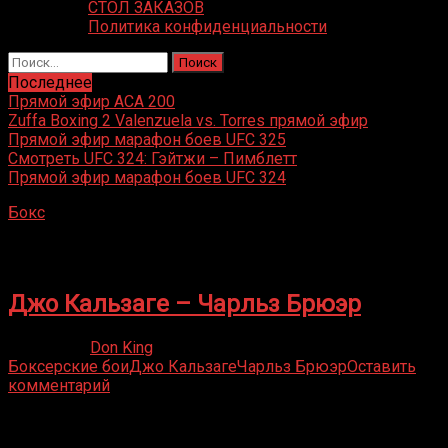
СТОЛ ЗАКАЗОВ
Политика конфиденциальности
Найти:
Последнее
Прямой эфир ACA 200
Zuffa Boxing 2 Valenzuela vs. Torres прямой эфир
Прямой эфир марафон боев UFC 325
Смотреть UFC 324: Гэйтжи – Пимблетт
Прямой эфир марафон боев UFC 324
Бокс
»
Чарльз Брюэр
Чарльз Брюэр
Джо Кальзаге – Чарльз Брюэр
14.10.2021
Don King
Боксерские бои
Джо Кальзаге
Чарльз Брюэр
Оставить
комментарий
Присоединяйся