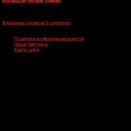
Большой белый обман
Бокс — это всегда больше, чем просто спорт, чаще это
бизнес и тотализатор. И Фред Подробнее
Владимир Сапаров
0 comments
Boxing Video © Все права защищены
Политика конфиденциальности
Наши партнеры
Карта сайта