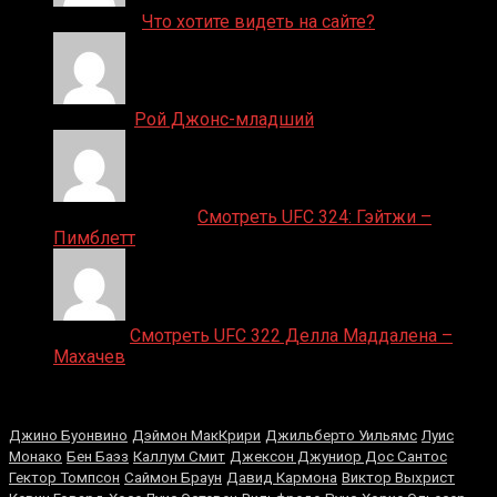
ДЕНИС on
Что хотите видеть на сайте?
Денис on
Рой Джонс-младший
Ляяляляляояо on
Смотреть UFC 324: Гэйтжи –
Пимблетт
Medik on
Смотреть UFC 322 Делла Маддалена –
Махачев
Случайные боксеры
Джино Буонвино
Дэймон МакКрири
Джильберто Уильямс
Луис
Монако
Бен Баэз
Каллум Смит
Джексон Джуниор Дос Сантос
Гектор Томпсон
Саймон Браун
Давид Кармона
Виктор Выхрист