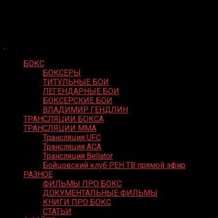
Skip
Boxing Video
to
Вернем боксу былое величие
content
БОКС
БОКСЕРЫ
ТИТУЛЬНЫЕ БОИ
ЛЕГЕНДАРНЫЕ БОИ
БОКСЕРСКИЕ БОИ
ВЛАДИМИР ГЕНДЛИН
ТРАНСЛЯЦИИ БОКСА
ТРАНСЛЯЦИИ MMA
Трансляция UFC
Трансляция ACA
Трансляция Bellator
Бойцовский клуб РЕН ТВ прямой эфир
РАЗНОЕ
ФИЛЬМЫ ПРО БОКС
ДОКУМЕНТАЛЬНЫЕ ФИЛЬМЫ
КНИГИ ПРО БОКС
СТАТЬИ