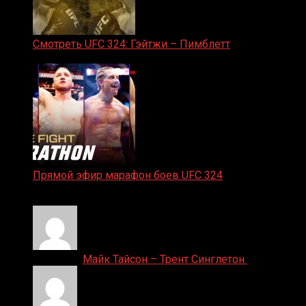
Смотреть UFC 324: Гэйтжи – Пимблетт
24.01.2026
Прямой эфир марафон боев UFC 324
24.01.2026
Денис on
Майк Тайсон – Трент Синглетон