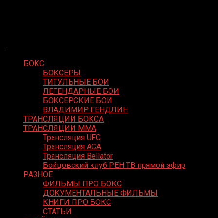
Skip
Boxing Video
to
Вернем боксу былое величие
content
БОКС
БОКСЕРЫ
ТИТУЛЬНЫЕ БОИ
ЛЕГЕНДАРНЫЕ БОИ
БОКСЕРСКИЕ БОИ
ВЛАДИМИР ГЕНДЛИН
ТРАНСЛЯЦИИ БОКСА
ТРАНСЛЯЦИИ MMA
Трансляция UFC
Трансляция ACA
Трансляция Bellator
Бойцовский клуб РЕН ТВ прямой эфир
РАЗНОЕ
ФИЛЬМЫ ПРО БОКС
ДОКУМЕНТАЛЬНЫЕ ФИЛЬМЫ
КНИГИ ПРО БОКС
СТАТЬИ