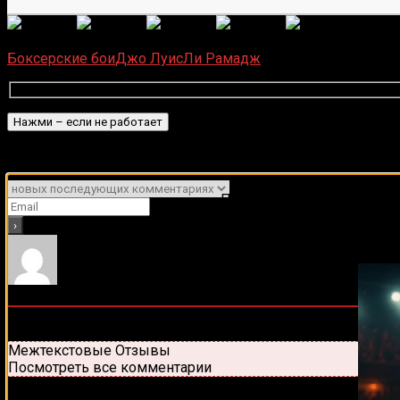
(
1 496
Загрузка...
Боксерские бои
Джо Луис
Ли Рамадж
Подписаться
Уведомить о
Подписывайся на наш Tel
0
комментариев
Старые
Новые
Популярные
Межтекстовые Отзывы
Посмотреть все комментарии
Присоединяйся