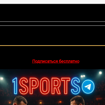
оценок, среднее:
5,00
из 5)
🔥 Хочешь зарабатывать на спорте?
egram-канал
1Sports
— прогнозы на единоборства и другие 
👉
Подписаться бесплатно