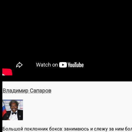
Владимир Сапаров
Большой поклонник бокса: занимаюсь и слежу за ним бол