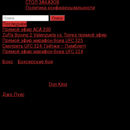
СТОЛ ЗАКАЗОВ
Политика конфиденциальности
Найти:
Последнее
Прямой эфир ACA 200
Zuffa Boxing 2 Valenzuela vs. Torres прямой эфир
Прямой эфир марафон боев UFC 325
Смотреть UFC 324: Гэйтжи – Пимблетт
Прямой эфир марафон боев UFC 324
Бокс
»
Боксерские бои
»
Джо Луис – Ли Рамадж
Джо Луис – Ли Рамадж
19.04.2020
01.06.2022
Don King
Джо Луис
– Ли Рамадж
Wrigley Field, Лос-Анджелес, Калифорния, США
21 февраля 1935