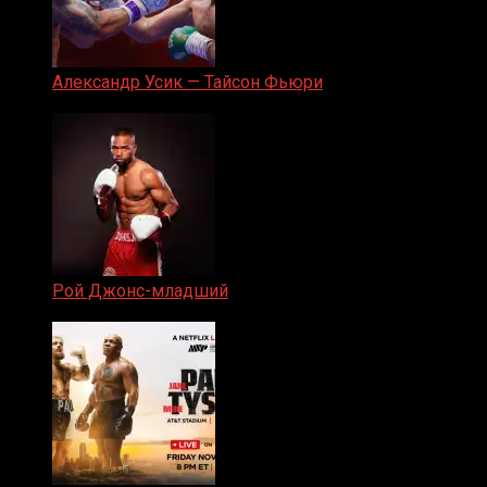
Александр Усик — Тайсон Фьюри
19.05.2024
Рой Джонс-младший
25.04.2019