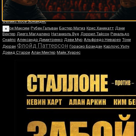
Памела Лондон
Карун Йарупианлерд
Том Пратер
Артуро Годой
Корнелиус Уайт
Риота Мурата
Руслан Семёнов
Киркланд Лэйнг
Родольфо Виейра
Фредди Круз
Шамиль Газиев
Хавьер Масьель
Владимир Кличко
Феликс Хосе Эрнандес
Джои Максим
Рубен Гальван
Бастер Матиз
Крис Ханикатт
Дэни
×
Вентер
Диего Магдалено
Натаниэль Вуд
Дэррил Тайсон
Ренальдо
Снайпс
Александр Димитренко
Дэви Мур
Альфредо Неварез
Тони
Флойд Паттерсон
Дюран
Горасио Брандан
Карлоус Уэлч
Дэвид Старри
Алан Минтер
Майк Хуарес