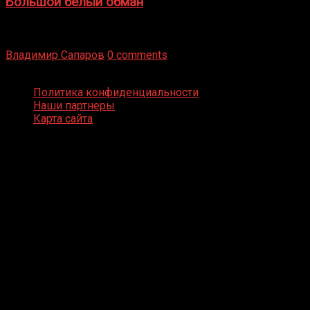
Большой белый обман
Бокс — это всегда больше, чем просто спорт, чаще это
бизнес и тотализатор. И Фред Подробнее
Владимир Сапаров
0 comments
Boxing Video © Все права защищены
Политика конфиденциальности
Наши партнеры
Карта сайта