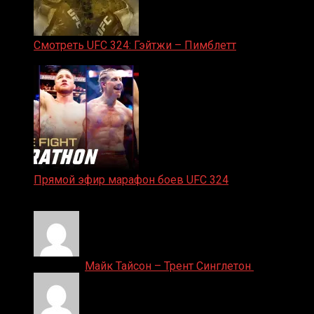
Смотреть UFC 324: Гэйтжи – Пимблетт
24.01.2026
Прямой эфир марафон боев UFC 324
24.01.2026
Денис on
Майк Тайсон – Трент Синглетон