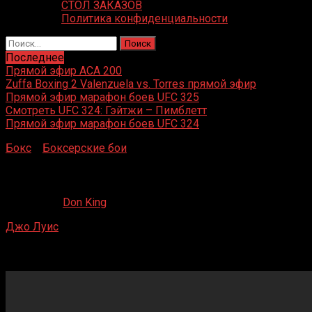
СТОЛ ЗАКАЗОВ
Политика конфиденциальности
Найти:
Последнее
Прямой эфир ACA 200
Zuffa Boxing 2 Valenzuela vs. Torres прямой эфир
Прямой эфир марафон боев UFC 325
Смотреть UFC 324: Гэйтжи – Пимблетт
Прямой эфир марафон боев UFC 324
Бокс
»
Боксерские бои
»
Джо Луис – Артуро Годой 2
Джо Луис – Артуро Годой 2
19.04.2020
Don King
Джо Луис
– Артуро Годой 2
Yankee Stadium, Бронкс, Нью-Йорк, США
20 июня 1940