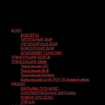
Skip
Boxing Video
to
Вернем боксу былое величие
content
БОКС
БОКСЕРЫ
ТИТУЛЬНЫЕ БОИ
ЛЕГЕНДАРНЫЕ БОИ
БОКСЕРСКИЕ БОИ
ВЛАДИМИР ГЕНДЛИН
ТРАНСЛЯЦИИ БОКСА
ТРАНСЛЯЦИИ MMA
Трансляция UFC
Трансляция ACA
Трансляция Bellator
Бойцовский клуб РЕН ТВ прямой эфир
РАЗНОЕ
ФИЛЬМЫ ПРО БОКС
ДОКУМЕНТАЛЬНЫЕ ФИЛЬМЫ
КНИГИ ПРО БОКС
СТАТЬИ