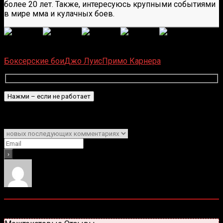
более 20 лет. Также, интересуюсь крупными событиями
в мире мма и кулачных боев.
(
1 496
оценок, среднее:
5,00
из 5)
Загрузка...
Боксерские бои
Джо Луис
Примо Карнера
Подписаться
Уведомить о
0
комментариев
Старые
Новые
Популярные