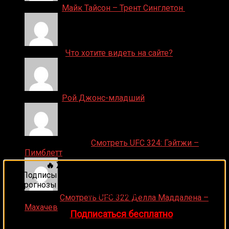
Денис on
Майк Тайсон – Трент Синглетон
ДЕНИС on
Что хотите видеть на сайте?
Денис on
Рой Джонс-младший
Ляяляляляояо on
Смотреть UFC 324: Гэйтжи –
Пимблетт
🔥 Хочешь зарабатывать на спорте?
Подписывайся на наш Telegram-канал
1Sports
—
прогнозы на единоборства и другие виды спорта
каждый день!
Medik on
Смотреть UFC 322 Делла Маддалена –
Махачев
👉
Подписаться бесплатно
Случайные боксеры