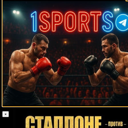
Деметрис Кинг
Абрахам Окен
Хавьер Кастильехо
Зора Фолли
Александр Волкановски
Дикки Эклунд
Серрон
Фокс
Андрей Климов
Трент Броадхерст
Лоренцо Занон
Аскар
Аскаров
Лукас Мартин Маттиссе
Антонио Пикарди
Рейес Муньос
Жаирзиньо
Риджис Прогрейс
Энтони Уиллис
Розенстрайк
Макото Футигами
Хулио Сесар Гонсалес
Питер Бакли
Карл Гриффит
Росс Пьюритти
Уилфорд Скипион
Джордж Камбосос
Уильям Джоппи
Азума Нельсон
Гектор Арройо
Франциско Фонсека
Сэмми Фуэнтес
Адаилтон де
Гуты Эспадас-младший
Дэвид
Хесус
Омар Васкес
Эззард Чарльз
Бостис
Дамиан Фуллер
Мaурисиo Лaрa
Доминик Уэйд
Сефер Сефери
Джозеф Нсубуга
Даррен Дарби
Ричи
Энтони Эрнандес
Вентон
Жулио Жан
Винсент Ховард
Тайрон Спонг
×