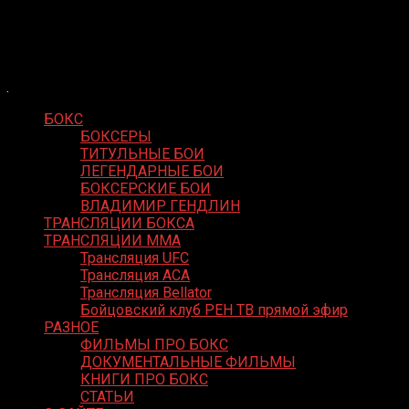
Skip
Boxing Video
to
Вернем боксу былое величие
content
БОКС
БОКСЕРЫ
ТИТУЛЬНЫЕ БОИ
ЛЕГЕНДАРНЫЕ БОИ
БОКСЕРСКИЕ БОИ
ВЛАДИМИР ГЕНДЛИН
ТРАНСЛЯЦИИ БОКСА
ТРАНСЛЯЦИИ MMA
Трансляция UFC
Трансляция ACA
Трансляция Bellator
Бойцовский клуб РЕН ТВ прямой эфир
РАЗНОЕ
ФИЛЬМЫ ПРО БОКС
ДОКУМЕНТАЛЬНЫЕ ФИЛЬМЫ
КНИГИ ПРО БОКС
СТАТЬИ