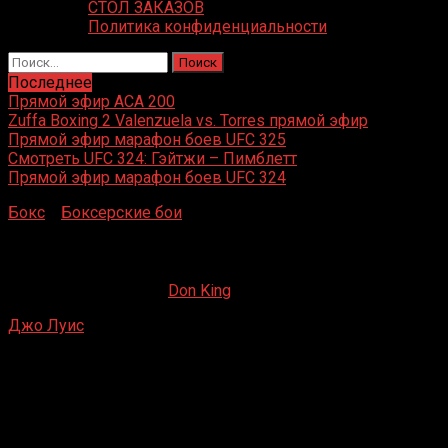
СТОЛ ЗАКАЗОВ
Политика конфиденциальности
Найти:
Последнее
Прямой эфир ACA 200
Zuffa Boxing 2 Valenzuela vs. Torres прямой эфир
Прямой эфир марафон боев UFC 325
Смотреть UFC 324: Гэйтжи – Пимблетт
Прямой эфир марафон боев UFC 324
Бокс
»
Боксерские бои
»
Джо Луис – Примо Карнера
Джо Луис – Примо Карнера
19.04.2020
09.09.2022
Don King
Джо Луис
– Примо Карнера
Yankee Stadium, Бронкс, Нью-Йорк, США
25 июня 1935