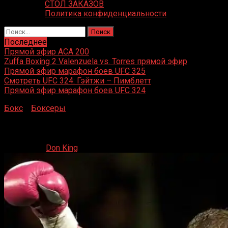
СТОЛ ЗАКАЗОВ
Политика конфиденциальности
Найти:
Последнее
Прямой эфир ACA 200
Zuffa Boxing 2 Valenzuela vs. Torres прямой эфир
Прямой эфир марафон боев UFC 325
Смотреть UFC 324: Гэйтжи – Пимблетт
Прямой эфир марафон боев UFC 324
Бокс
»
Боксеры
»
Артуро Гатти
Артуро Гатти
08.12.2019
Don King