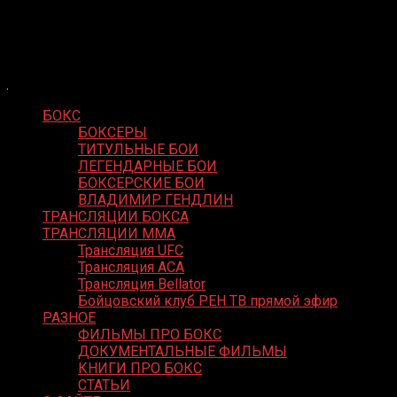
Skip
Boxing Video
to
Вернем боксу былое величие
content
БОКС
БОКСЕРЫ
ТИТУЛЬНЫЕ БОИ
ЛЕГЕНДАРНЫЕ БОИ
БОКСЕРСКИЕ БОИ
ВЛАДИМИР ГЕНДЛИН
ТРАНСЛЯЦИИ БОКСА
ТРАНСЛЯЦИИ MMA
Трансляция UFC
Трансляция ACA
Трансляция Bellator
Бойцовский клуб РЕН ТВ прямой эфир
РАЗНОЕ
ФИЛЬМЫ ПРО БОКС
ДОКУМЕНТАЛЬНЫЕ ФИЛЬМЫ
КНИГИ ПРО БОКС
СТАТЬИ