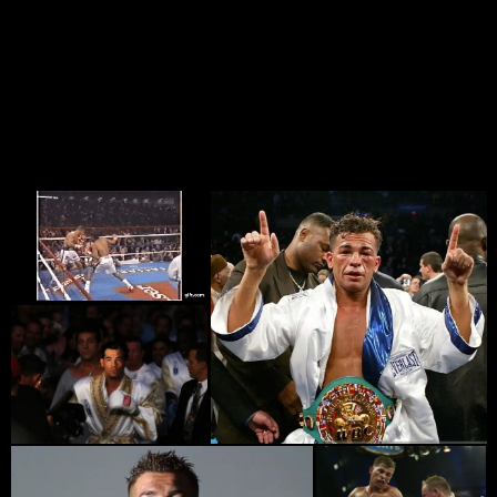
проиграв в первом же бою пуэрториканцу Хильберто
Отеро (22:22+). Статистика ударов того боя — 119:122.
Входил в состав национальной сборной Канады для
отбора на Олимпиаду 1992 года, однако в 1991 году
отказался от продолжения любительской карьеры.
Фото Артуро Гатти