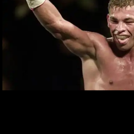
Полное имя:
Артуро Гатти
Прозвище:
Гром
(англ.
Thunder
)
Дата рождения:
15 апреля 1972
Место рождения:
Кассино, Лацио, Италия
Весовая категория:
полусредний вес
(до
66,678
кг)
Стойка:
правосторонняя
Рост:
171 см