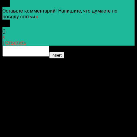
Оставьте комментарий! Напишите, что думаете по
поводу статьи.
x
(
)
x
|
Ответить
Insert