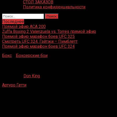
СТОЛ ЗАКАЗОВ
Политика конфиденциальности
Найти:
Последнее
Прямой эфир ACA 200
Zuffa Boxing 2 Valenzuela vs. Torres прямой эфир
Прямой эфир марафон боев UFC 325
Смотреть UFC 324: Гэйтжи – Пимблетт
Прямой эфир марафон боев UFC 324
Бокс
»
Боксерские бои
»
Артуро Гатти – Джо Хатчисон
Артуро Гатти – Джо Хатчисон
08.12.2019
Don King
Артуро Гатти
– Джо Хатчисон
Монреаль, Канада
8 сентября 2000