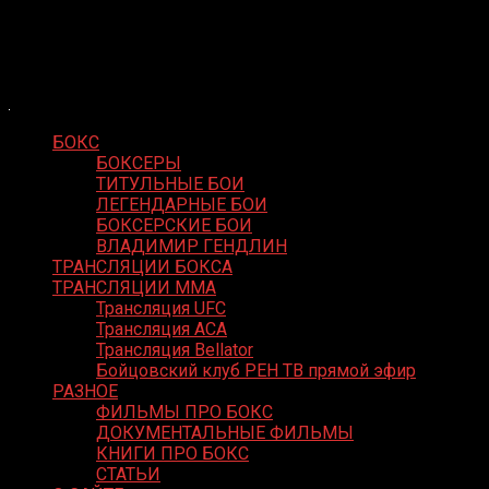
Skip
Boxing Video
to
Вернем боксу былое величие
content
БОКС
БОКСЕРЫ
ТИТУЛЬНЫЕ БОИ
ЛЕГЕНДАРНЫЕ БОИ
БОКСЕРСКИЕ БОИ
ВЛАДИМИР ГЕНДЛИН
ТРАНСЛЯЦИИ БОКСА
ТРАНСЛЯЦИИ MMA
Трансляция UFC
Трансляция ACA
Трансляция Bellator
Бойцовский клуб РЕН ТВ прямой эфир
РАЗНОЕ
ФИЛЬМЫ ПРО БОКС
ДОКУМЕНТАЛЬНЫЕ ФИЛЬМЫ
КНИГИ ПРО БОКС
СТАТЬИ