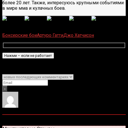
более 20 лет. Также, интересуюсь крупными событиями
в мире мма и кулачных боев.
(
1 496
оценок, среднее:
5,00
из 5)
Загрузка...
Боксерские бои
Артуро Гатти
Джо Хатчисон
Подписаться
Уведомить о
0
комментариев
Старые
Новые
Популярные