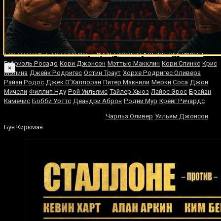
Аллан Грин
Леван Джамардашвили
Ивица Бакурин
Крис Юбэнк
Кохэй Коно
Майкл Стюарт
Голден Джонсон
Стив Роллс
Майкл
Грант
Франсиско Арреола
Исраэль Адесанья
Виктор Эмилио
Рамирес
Пэт Лоулор
Феликс Штурм
Гай Стэнфорд
Доминик Бризил
Наталья Рагозина
Тайрон Джексон
Кётаро Фудзимото
Габриэль Росадо
Кори Джонсон
Мэттью Макклин
Кори Спинкс
Крис
×
Молина
Джейк Родригес
Остин Траут
Хорхе Родригес Оливера
Райан Родос
Джек О’Халлоран
Питер Макнили
Мерки Соса
Джон
Мичели
Филлип Нду
Рой Уильямс
Тайлер Хьюз
Лайос Эрос
Брайан
Камечис
Бобби Уоттс
Деандри Аброн
Родни Мур
Крейг Ричардс
Мурат Гассиев
Чарльз Оливер
Уильям Джонсон
Бун Киркман