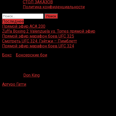
СТОЛ ЗАКАЗОВ
Политика конфиденциальности
Найти:
Последнее
Прямой эфир ACA 200
Zuffa Boxing 2 Valenzuela vs. Torres прямой эфир
Прямой эфир марафон боев UFC 325
Смотреть UFC 324: Гэйтжи – Пимблетт
Прямой эфир марафон боев UFC 324
Бокс
»
Боксерские бои
»
Артуро Гатти – Кельвин Гроув
Артуро Гатти – Кельвин Гроув
08.12.2019
Don King
Артуро Гатти
– Кельвин Гроув
Атлантик, Нью-Джерси
04 мая 1997