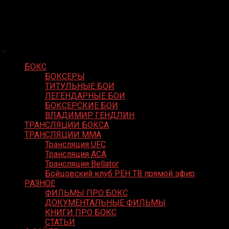
Skip
Boxing Video
to
Вернем боксу былое величие
content
БОКС
БОКСЕРЫ
ТИТУЛЬНЫЕ БОИ
ЛЕГЕНДАРНЫЕ БОИ
БОКСЕРСКИЕ БОИ
ВЛАДИМИР ГЕНДЛИН
ТРАНСЛЯЦИИ БОКСА
ТРАНСЛЯЦИИ MMA
Трансляция UFC
Трансляция ACA
Трансляция Bellator
Бойцовский клуб РЕН ТВ прямой эфир
РАЗНОЕ
ФИЛЬМЫ ПРО БОКС
ДОКУМЕНТАЛЬНЫЕ ФИЛЬМЫ
КНИГИ ПРО БОКС
СТАТЬИ