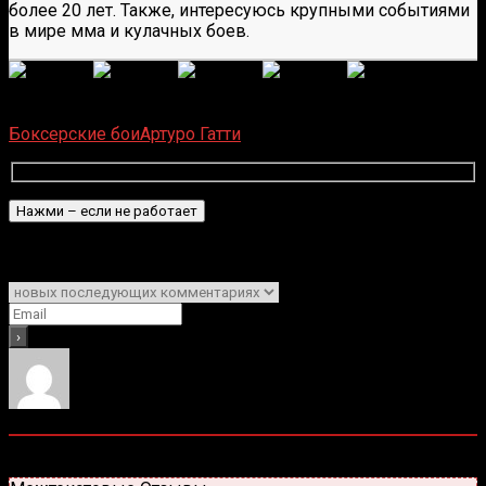
более 20 лет. Также, интересуюсь крупными событиями
в мире мма и кулачных боев.
(
1 496
оценок, среднее:
5,00
из 5)
Загрузка...
Боксерские бои
Артуро Гатти
Подписаться
Уведомить о
0
комментариев
Старые
Новые
Популярные