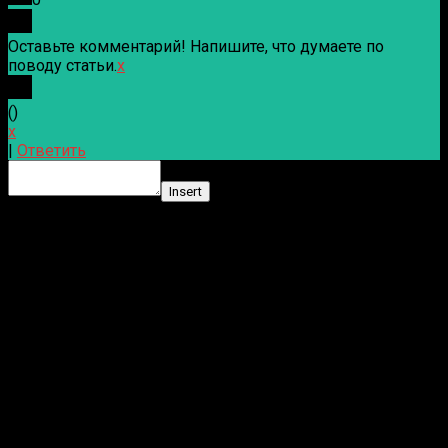
Оставьте комментарий! Напишите, что думаете по
поводу статьи.
x
(
)
x
|
Ответить
Insert