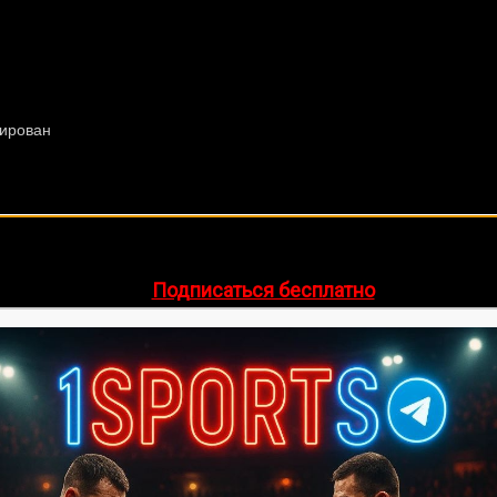
🔥 Хочешь зарабатывать на спорте?
egram-канал
1Sports
— прогнозы на единоборства и другие 
👉
Подписаться бесплатно
ее 20 лет. Также, интересуюсь крупными событиями в мир