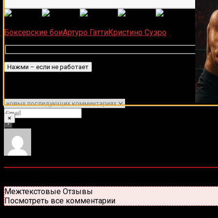
(
1 496
Загрузка...
Боксерские бои
Артуро Гатти
Кристино Суэро
Подписаться
Уведомить о
×
0
комментариев
Старые
Новые
Популярные
Межтекстовые Отзывы
Посмотреть все комментарии