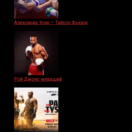
Александр Усик — Тайсон Фьюри
19.05.2024
Рой Джонс-младший
25.04.2019