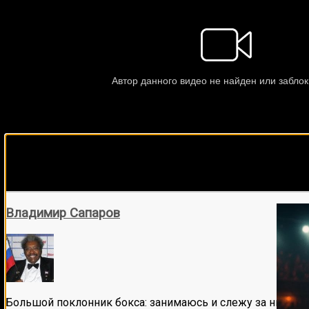
Подписывайся на наш Tel
Владимир Сапаров
Большой поклонник бокса: занимаюсь и слежу за ним бол