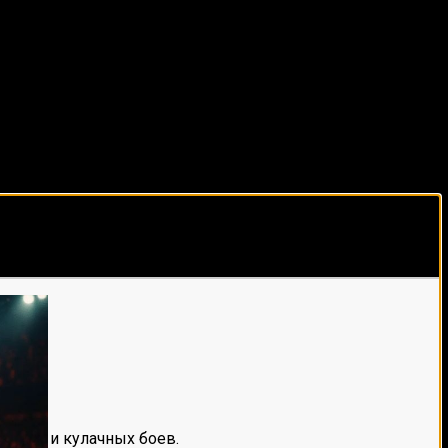
виды спорта каждый день!
е мма и кулачных боев.