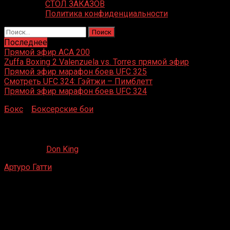
СТОЛ ЗАКАЗОВ
Политика конфиденциальности
Найти:
Последнее
Прямой эфир ACA 200
Zuffa Boxing 2 Valenzuela vs. Torres прямой эфир
Прямой эфир марафон боев UFC 325
Смотреть UFC 324: Гэйтжи – Пимблетт
Прямой эфир марафон боев UFC 324
Бокс
»
Боксерские бои
»
Артуро Гатти – Кристино Суэро
Артуро Гатти – Кристино Суэро
08.12.2019
Don King
Артуро Гатти
– Кристино Суэро
Атлантик-Сити, Джерси
20 июня 1993