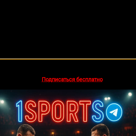
🔥 Хочешь зарабатывать на спорте?
egram-канал
1Sports
— прогнозы на единоборства и другие 
👉
Подписаться бесплатно