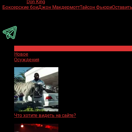
20.12.2019
Don King
Боксерские бои
Джон Макдермотт
Тайсон Фьюри
Оставит
Присоединяйся
Популярное
Новое
Осуждения
Что хотите видеть на сайте?
05.08.2019