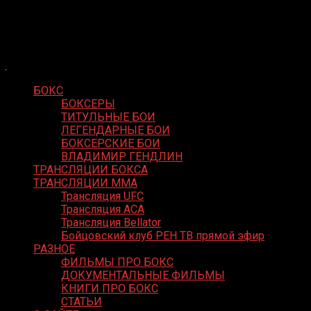
Skip
Boxing Video
to
Вернем боксу былое величие
content
БОКС
БОКСЕРЫ
ТИТУЛЬНЫЕ БОИ
ЛЕГЕНДАРНЫЕ БОИ
БОКСЕРСКИЕ БОИ
ВЛАДИМИР ГЕНДЛИН
ТРАНСЛЯЦИИ БОКСА
ТРАНСЛЯЦИИ MMA
Трансляция UFC
Трансляция ACA
Трансляция Bellator
Бойцовский клуб РЕН ТВ прямой эфир
РАЗНОЕ
ФИЛЬМЫ ПРО БОКС
ДОКУМЕНТАЛЬНЫЕ ФИЛЬМЫ
КНИГИ ПРО БОКС
СТАТЬИ