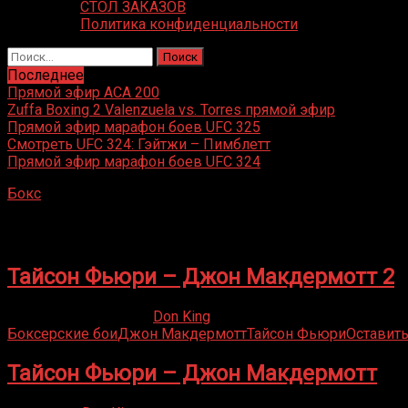
СТОЛ ЗАКАЗОВ
Политика конфиденциальности
Найти:
Последнее
Прямой эфир ACA 200
Zuffa Boxing 2 Valenzuela vs. Torres прямой эфир
Прямой эфир марафон боев UFC 325
Смотреть UFC 324: Гэйтжи – Пимблетт
Прямой эфир марафон боев UFC 324
Бокс
»
Джон Макдермотт
Джон Макдермотт
Тайсон Фьюри – Джон Макдермотт 2
20.12.2019
12.01.2022
Don King
Боксерские бои
Джон Макдермотт
Тайсон Фьюри
Оставит
Тайсон Фьюри – Джон Макдермотт