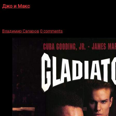
Джо и Макс
1936 год. Немецкий чемпион Макс Шмеллинг одержал
победу над американским боксером-тяжеловесом Джо
Луисом. Возвратясь на Подробнее
Владимир Сапаров
0 comments