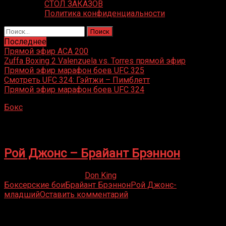
СТОЛ ЗАКАЗОВ
Политика конфиденциальности
Найти:
Последнее
Прямой эфир ACA 200
Zuffa Boxing 2 Valenzuela vs. Torres прямой эфир
Прямой эфир марафон боев UFC 325
Смотреть UFC 324: Гэйтжи – Пимблетт
Прямой эфир марафон боев UFC 324
Бокс
»
Брайант Брэннон
Брайант Брэннон
Рой Джонс – Брайант Брэннон
05.05.2019
12.04.2022
Don King
Боксерские бои
Брайант Брэннон
Рой Джонс-
младший
Оставить комментарий
Присоединяйся