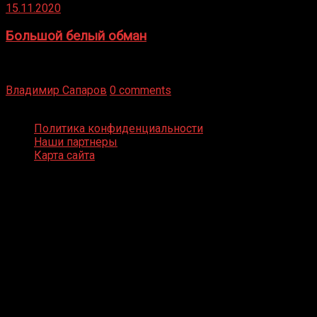
15.11.2020
Большой белый обман
Бокс — это всегда больше, чем просто спорт, чаще это
бизнес и тотализатор. И Фред Подробнее
Владимир Сапаров
0 comments
Boxing Video © Все права защищены
Политика конфиденциальности
Наши партнеры
Карта сайта