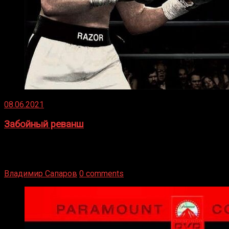
08.06.2021
Забойный реванш
Двух старых соперников по боксу уговаривают
вернуться из отставки, чтобы они бились друг с другом
Подробнее
Владимир Сапаров
0 comments