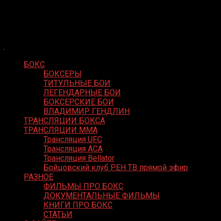
Skip
Boxing Video
to
Вернем боксу былое величие
content
БОКС
БОКСЕРЫ
ТИТУЛЬНЫЕ БОИ
ЛЕГЕНДАРНЫЕ БОИ
БОКСЕРСКИЕ БОИ
ВЛАДИМИР ГЕНДЛИН
ТРАНСЛЯЦИИ БОКСА
ТРАНСЛЯЦИИ MMA
Трансляция UFC
Трансляция ACA
Трансляция Bellator
Бойцовский клуб РЕН ТВ прямой эфир
РАЗНОЕ
ФИЛЬМЫ ПРО БОКС
ДОКУМЕНТАЛЬНЫЕ ФИЛЬМЫ
КНИГИ ПРО БОКС
СТАТЬИ