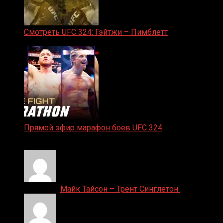
Смотреть UFC 324: Гэйтжи – Пимблетт
24.01.2026
Прямой эфир марафон боев UFC 324
24.01.2026
Денис on
Майк Тайсон – Трент Синглетон