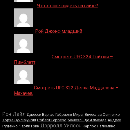
ДЕНИС on
Что хотите видеть на сайте?
Денис on
Рой Джонс-младший
Ляяляляляояо on
Смотреть UFC 324: Гэйтжи –
Пимблетт
Medik on
Смотреть UFC 322 Делла Маддалена –
Махачев
Случайные боксеры
Рон Лайл
Джесси Варгас
Габриэль Мира
Вячеслав Сенченко
Хорхе Луис Мунгия
Роберт Герреро
Маноэль де Алмейда
Андрей
Дэрролл Уилсон
Руденко
Чарли Грин
Карлос Паломино