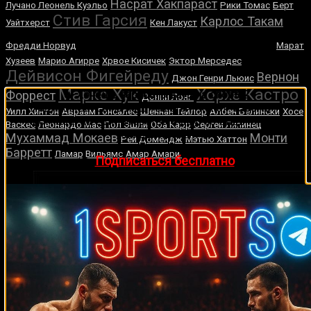
Насрат Хакпараст
Лучано Леонель Куэльо
Рики Томас
Берт
Стив Гарсия
Карлос Такам
Уайтхерст
Кен Лакуст
Умар Нурмагомедов
Фредди Норвуд
Марат
Хузеев
Марио Агирре
Хрвое Кисичек
Эктор Мерседес
Дейвисон Фигейреду
Вернон
Джон Генри Льюис
Марко Хук
Хорхе Кастро
🔥 Хочешь зарабатывать на спорте?
Форрест
Донни Лонг
Подписывайся на наш Telegram-канал
1Sports
—
Уилл Хинтон
Авраам Гонсалес
Шеннан Тейлор
Албен Белински
Хосе
прогнозы на единоборства и другие виды спорта
Васкес
Леонардо Мас
Пол Эшли
Оба Карр
Сергей Липинец
каждый день!
Мухаммад Мокаев
Монти
Рей Домендж
Мэтью Хаттон
Барретт
Ламар Вильямс
Амар Амари
👉
Подписаться бесплатно