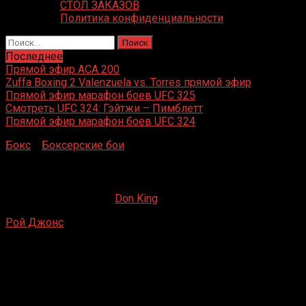
СТОЛ ЗАКАЗОВ
Политика конфиденциальности
Найти:
Последнее
Прямой эфир ACA 200
Zuffa Boxing 2 Valenzuela vs. Torres прямой эфир
Прямой эфир марафон боев UFC 325
Смотреть UFC 324: Гэйтжи – Пимблетт
Прямой эфир марафон боев UFC 324
Бокс
»
Боксерские бои
»
Рой Джонс – Брайант Брэннон
Рой Джонс – Брайант Брэннон
05.05.2019
12.04.2022
Don King
Рой Джонс
– Брайант Брэннон
Мэдисон Сквер Гарден, Нью-Йорк, США
4 октября 1996