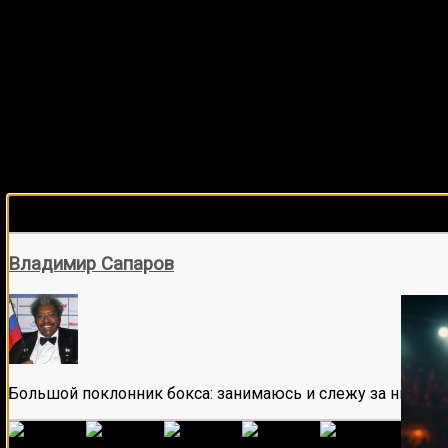
Подписывайся на наш Tel
Владимир Сапаров
Большой поклонник бокса: занимаюсь и слежу за ним бол
(
1
оце