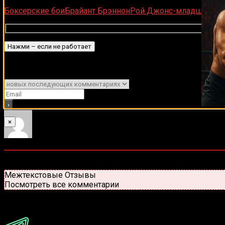
Загрузка...
Боксерские бои
Брайант Брэннон
Рой Джонс-младший
Подписаться
Уведомить о
×
0
комментариев
Старые
Новые
Популярные
Межтекстовые Отзывы
Посмотреть все комментарии
Присоединяйся