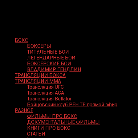
Skip
Boxing Video
to
Вернем боксу былое величие
content
БОКС
БОКСЕРЫ
ТИТУЛЬНЫЕ БОИ
ЛЕГЕНДАРНЫЕ БОИ
БОКСЕРСКИЕ БОИ
ВЛАДИМИР ГЕНДЛИН
ТРАНСЛЯЦИИ БОКСА
ТРАНСЛЯЦИИ MMA
Трансляция UFC
Трансляция ACA
Трансляция Bellator
Бойцовский клуб РЕН ТВ прямой эфир
РАЗНОЕ
ФИЛЬМЫ ПРО БОКС
ДОКУМЕНТАЛЬНЫЕ ФИЛЬМЫ
КНИГИ ПРО БОКС
СТАТЬИ