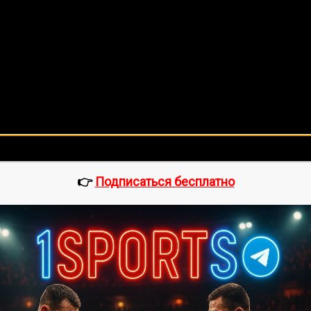
🔥 Хочешь зарабатывать на спорте?
egram-канал
1Sports
— прогнозы на единоборства и другие 
👉
Подписаться бесплатно
ее 20 лет. Также, интересуюсь крупными событиями в мир
нок, среднее:
5,00
из 5)