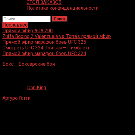
СТОЛ ЗАКАЗОВ
Политика конфиденциальности
Найти:
Последнее
Прямой эфир ACA 200
Zuffa Boxing 2 Valenzuela vs. Torres прямой эфир
Прямой эфир марафон боев UFC 325
Смотреть UFC 324: Гэйтжи – Пимблетт
Прямой эфир марафон боев UFC 324
Бокс
»
Боксерские бои
»
Артуро Гатти – Роберт Скотт
Артуро Гатти – Роберт Скотт
08.12.2019
Don King
Артуро Гатти
– Роберт Скотт
Нью-Йорк
30 июля 1993