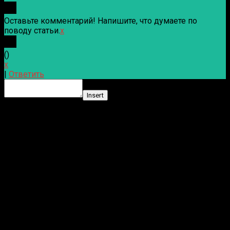
Оставьте комментарий! Напишите, что думаете по
поводу статьи.
x
(
)
x
|
Ответить
Insert