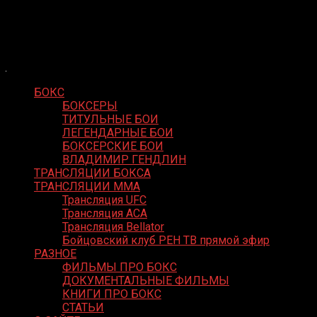
Skip
Boxing Video
to
Вернем боксу былое величие
content
БОКС
БОКСЕРЫ
ТИТУЛЬНЫЕ БОИ
ЛЕГЕНДАРНЫЕ БОИ
БОКСЕРСКИЕ БОИ
ВЛАДИМИР ГЕНДЛИН
ТРАНСЛЯЦИИ БОКСА
ТРАНСЛЯЦИИ MMA
Трансляция UFC
Трансляция ACA
Трансляция Bellator
Бойцовский клуб РЕН ТВ прямой эфир
РАЗНОЕ
ФИЛЬМЫ ПРО БОКС
ДОКУМЕНТАЛЬНЫЕ ФИЛЬМЫ
КНИГИ ПРО БОКС
СТАТЬИ