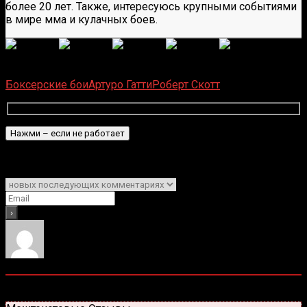
более 20 лет. Также, интересуюсь крупными событиями
в мире мма и кулачных боев.
(
1 496
оценок, среднее:
5,00
из 5)
Загрузка...
Боксерские бои
Артуро Гатти
Роберт Скотт
Подписаться
Уведомить о
0
комментариев
Старые
Новые
Популярные