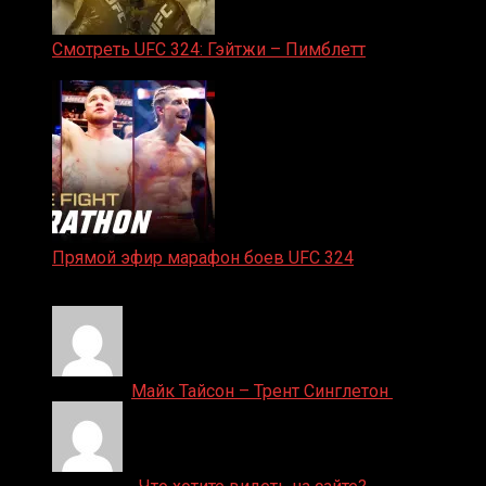
Смотреть UFC 324: Гэйтжи – Пимблетт
24.01.2026
Прямой эфир марафон боев UFC 324
24.01.2026
Денис on
Майк Тайсон – Трент Синглетон