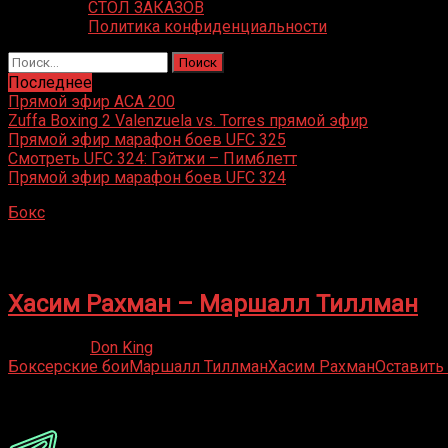
СТОЛ ЗАКАЗОВ
Политика конфиденциальности
Найти:
Последнее
Прямой эфир ACA 200
Zuffa Boxing 2 Valenzuela vs. Torres прямой эфир
Прямой эфир марафон боев UFC 325
Смотреть UFC 324: Гэйтжи – Пимблетт
Прямой эфир марафон боев UFC 324
Бокс
»
Маршалл Тиллман
Маршалл Тиллман
Хасим Рахман – Маршалл Тиллман
09.10.2021
Don King
Боксерские бои
Маршалл Тиллман
Хасим Рахман
Оставить
Присоединяйся