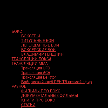
Skip
Boxing Video
to
Вернем боксу былое величие
content
БОКС
БОКСЕРЫ
ТИТУЛЬНЫЕ БОИ
ЛЕГЕНДАРНЫЕ БОИ
БОКСЕРСКИЕ БОИ
ВЛАДИМИР ГЕНДЛИН
ТРАНСЛЯЦИИ БОКСА
ТРАНСЛЯЦИИ MMA
Трансляция UFC
Трансляция ACA
Трансляция Bellator
Бойцовский клуб РЕН ТВ прямой эфир
РАЗНОЕ
ФИЛЬМЫ ПРО БОКС
ДОКУМЕНТАЛЬНЫЕ ФИЛЬМЫ
КНИГИ ПРО БОКС
СТАТЬИ