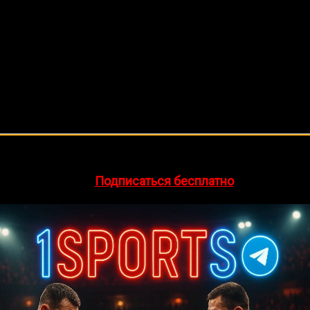
🔥 Хочешь зарабатывать на спорте?
egram-канал
1Sports
— прогнозы на единоборства и другие 
👉
Подписаться бесплатно