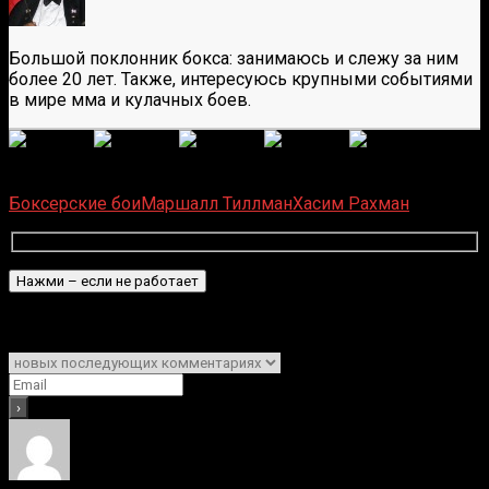
Большой поклонник бокса: занимаюсь и слежу за ним
более 20 лет. Также, интересуюсь крупными событиями
в мире мма и кулачных боев.
(
6
оценок, среднее:
5,00
из 5)
Загрузка...
Боксерские бои
Маршалл Тиллман
Хасим Рахман
Подписаться
Уведомить о