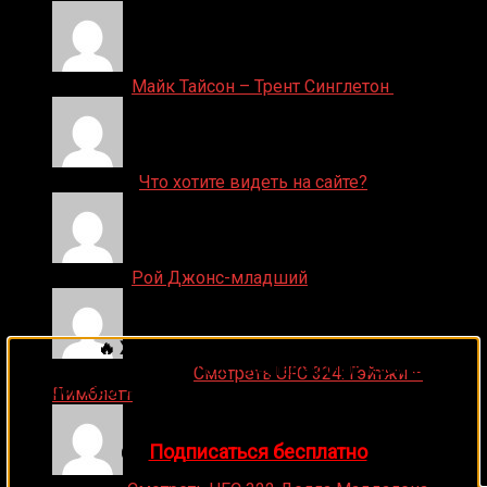
Денис on
Майк Тайсон – Трент Синглетон
ДЕНИС on
Что хотите видеть на сайте?
Денис on
Рой Джонс-младший
🔥 Хочешь зарабатывать на спорте?
Подписывайся на наш Telegram-канал
1Sports
—
Ляяляляляояо on
Смотреть UFC 324: Гэйтжи –
прогнозы на единоборства и другие виды спорта
Пимблетт
каждый день!
👉
Подписаться бесплатно