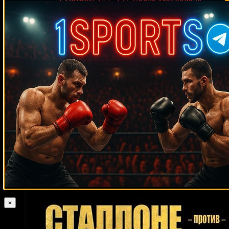
Medik on
Смотреть UFC 322 Делла Маддалена –
Махачев
Случайные боксеры
Конор Бенн
Джильберто Уильямсон
Хорхе Луис Мунгия
Гленн Вольф
Айк Ибеабучи
Тайрон Лаки
Кевин Дейгл
Отис Тисдейл
Келвин
Прайс
Чейз Хупер
Рикардо Кеннеди
Ричард Кармак
Баррингтон
Френсис
Рей Домендж
Бобби Гиперт
Карлос Бальдомир
Кен Фрэнк
Деррик Льюис
Грегорио Перальта
Омар Габриэль Вейс
Орландо
Салидо
Майк Джеймесон
Виталий Шкраба
Эдгар Айала
Ноэль
Меджия Ринкон
Энтони Кукс
Кайзер Мабуза
Эрик Эш
Александр
Флойд
Устинов
Сеpгей Дeрeвянчeнко
Гленн Волфе
Паттерсон
Шейн Сатклифф
Мишель Росалес
Бернард Хопкинс
Кёртис Стивенс
Шеннон Кодл
Эктор Кирос
Дэррил Тайсон
Вернон Пэрис
Андрей Климов
Карл
Уильямс
Самуэль Варгас
Джон Мугаби
Тим Уизерспун
×