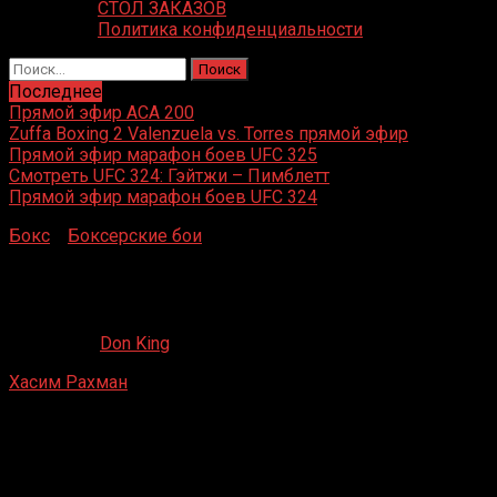
СТОЛ ЗАКАЗОВ
Политика конфиденциальности
Найти:
Последнее
Прямой эфир ACA 200
Zuffa Boxing 2 Valenzuela vs. Torres прямой эфир
Прямой эфир марафон боев UFC 325
Смотреть UFC 324: Гэйтжи – Пимблетт
Прямой эфир марафон боев UFC 324
Бокс
»
Боксерские бои
»
Хасим Рахман – Маршалл
Тиллман
Хасим Рахман – Маршалл Тиллман
09.10.2021
Don King
Хасим Рахман
– Маршалл Тиллман
Беверли-Хиллз, Калифорния, США
9 января 1997