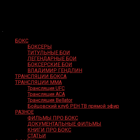
Skip
Boxing Video
to
Вернем боксу былое величие
content
БОКС
БОКСЕРЫ
ТИТУЛЬНЫЕ БОИ
ЛЕГЕНДАРНЫЕ БОИ
БОКСЕРСКИЕ БОИ
ВЛАДИМИР ГЕНДЛИН
ТРАНСЛЯЦИИ БОКСА
ТРАНСЛЯЦИИ MMA
Трансляция UFC
Трансляция ACA
Трансляция Bellator
Бойцовский клуб РЕН ТВ прямой эфир
РАЗНОЕ
ФИЛЬМЫ ПРО БОКС
ДОКУМЕНТАЛЬНЫЕ ФИЛЬМЫ
КНИГИ ПРО БОКС
СТАТЬИ