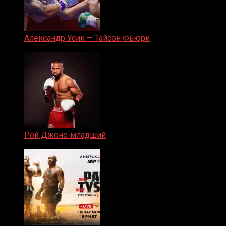
Александр Усик — Тайсон Фьюри
19.05.2024
Рой Джонс-младший
25.04.2019