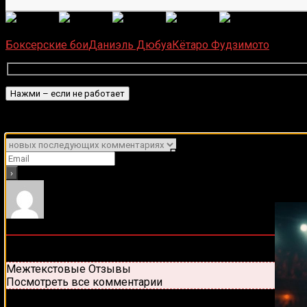
(
6
оце
Загрузка...
Боксерские бои
Даниэль Дюбуа
Кётаро Фудзимото
Подписаться
Уведомить о
Подписывайся на наш Tel
0
комментариев
Старые
Новые
Популярные
Межтекстовые Отзывы
Посмотреть все комментарии
Присоединяйся