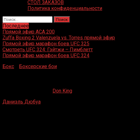
СТОЛ ЗАКАЗОВ
Политика конфиденциальности
Найти:
Последнее
Прямой эфир ACA 200
Zuffa Boxing 2 Valenzuela vs. Torres прямой эфир
Прямой эфир марафон боев UFC 325
Смотреть UFC 324: Гэйтжи – Пимблетт
Прямой эфир марафон боев UFC 324
Бокс
»
Боксерские бои
»
Даниэль Дюбуа – Кётаро Фудзи
Даниэль Дюбуа – Кётаро Фудзимото
20.07.2020
19.02.2023
Don King
Даниэль Дюбуа
– Кётаро Фудзимото
Коппер-Бокс, Лондон, Великобритания
21 декабря 2019