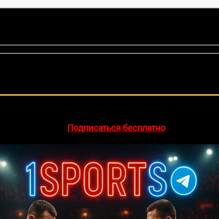
нок, среднее:
5,00
из 5)
🔥 Хочешь зарабатывать на спорте?
egram-канал
1Sports
— прогнозы на единоборства и другие 
👉
Подписаться бесплатно