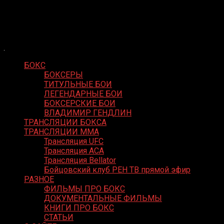
Skip
Boxing Video
to
Вернем боксу былое величие
content
БОКС
БОКСЕРЫ
ТИТУЛЬНЫЕ БОИ
ЛЕГЕНДАРНЫЕ БОИ
БОКСЕРСКИЕ БОИ
ВЛАДИМИР ГЕНДЛИН
ТРАНСЛЯЦИИ БОКСА
ТРАНСЛЯЦИИ MMA
Трансляция UFC
Трансляция ACA
Трансляция Bellator
Бойцовский клуб РЕН ТВ прямой эфир
РАЗНОЕ
ФИЛЬМЫ ПРО БОКС
ДОКУМЕНТАЛЬНЫЕ ФИЛЬМЫ
КНИГИ ПРО БОКС
СТАТЬИ