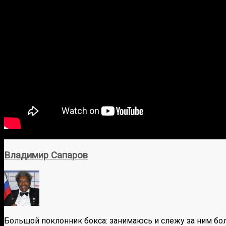
Владимир Сапаров
Большой поклонник бокса: занимаюсь и слежу за ним бол