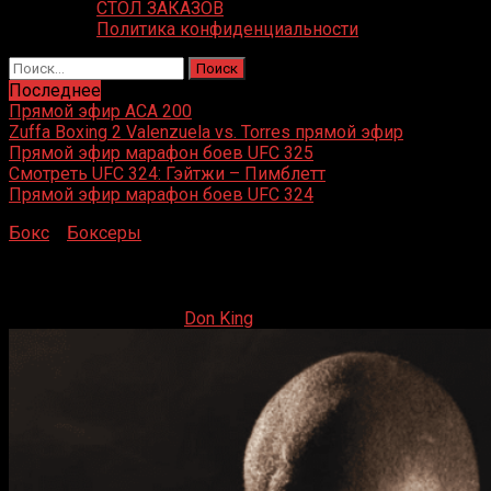
СТОЛ ЗАКАЗОВ
Политика конфиденциальности
Найти:
Последнее
Прямой эфир ACA 200
Zuffa Boxing 2 Valenzuela vs. Torres прямой эфир
Прямой эфир марафон боев UFC 325
Смотреть UFC 324: Гэйтжи – Пимблетт
Прямой эфир марафон боев UFC 324
Бокс
»
Боксеры
»
Даниэль Дюбуа
Даниэль Дюбуа
20.07.2020
20.02.2023
Don King