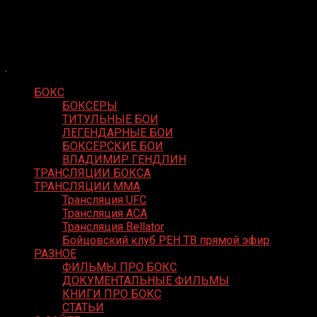
Skip
Boxing Video
to
Вернем боксу былое величие
content
БОКС
БОКСЕРЫ
ТИТУЛЬНЫЕ БОИ
ЛЕГЕНДАРНЫЕ БОИ
БОКСЕРСКИЕ БОИ
ВЛАДИМИР ГЕНДЛИН
ТРАНСЛЯЦИИ БОКСА
ТРАНСЛЯЦИИ MMA
Трансляция UFC
Трансляция ACA
Трансляция Bellator
Бойцовский клуб РЕН ТВ прямой эфир
РАЗНОЕ
ФИЛЬМЫ ПРО БОКС
ДОКУМЕНТАЛЬНЫЕ ФИЛЬМЫ
КНИГИ ПРО БОКС
СТАТЬИ