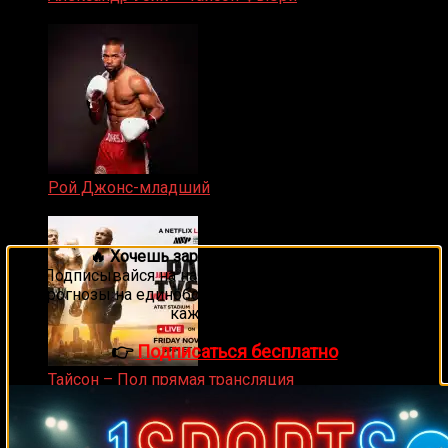
19.05.2024
Рой Джонс-младший
25.04.2019
🔥 Хочешь зарабатывать на спорте?
Подписывайся на наш Telegram-канал
1Sports
—
прогнозы на единоборства и другие виды спорта
каждый день!
👉
Подписаться бесплатно
Тайсон – Пол прямая трансляция
15.11.2024