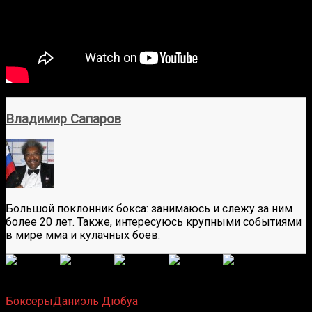
Владимир Сапаров
Большой поклонник бокса: занимаюсь и слежу за ним
более 20 лет. Также, интересуюсь крупными событиями
в мире мма и кулачных боев.
(
10
оценок, среднее:
5,00
из 5)
Загрузка...
Боксеры
Даниэль Дюбуа