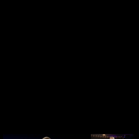
непобеждённый перспективный английский боксёр-
профессионал, выступающий в тяжёлой весовой
категории. Участник Юношеских Олимпийских игр (2014)
в любителях. Среди профессионалов чемпион по
версиям WBC Silver (2019—н. в.), WBO International (2019—
н. в.), WBO Global (2019), чемпион Европы по версии WBO
(2019), чемпион мира среди молодёжи по версии WBC
Youth (2017—2019), а также региональный чемпион
Содружества наций (2019—н. в.), чемпион
Великобритании (2019—н. в.), чемпион Англии (2018—
2020) и Южной территории Англии (Southern Area) (2017—
2018) по версии BBBofC (англ.)русск. в тяжёлом весе.
На июль 2020 года, лучшая позиция по рейтингу BoxRec
— 18-я и является 6-м среди британских боксёров
тяжёлой весовой категории, а по рейтингам основных
международных боксёрских организаций занял 3-ю
строчку рейтинга WBO и 7-ю строку рейтинга WBC —
входя в ТОП-20 лучших тяжеловесов всего мира.
Фото Даниэля Дюбуа