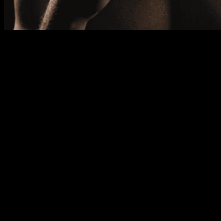
Полное имя:
Даниэль Дюбуа
Прозвище:
Динамит
(англ. Dynamite)
Дата рождения:
6 сентября 1997
Место рождения:
Гринвич, Лондон, Англия,
Великобритания
Весовая категория:
тяжелая
(свыше
90,717
кг)
Стойка:
правосторонняя
Рост:
196
см
Размах рук:
198
см
Рекорд:
19-1
Смотреть онлайн все бои Даниэля
Дюбуа в профессиональном боксе