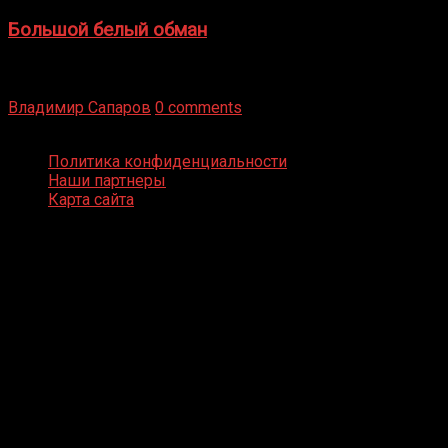
Большой белый обман
Бокс — это всегда больше, чем просто спорт, чаще это
бизнес и тотализатор. И Фред Подробнее
Владимир Сапаров
0 comments
Boxing Video © Все права защищены
Политика конфиденциальности
Наши партнеры
Карта сайта