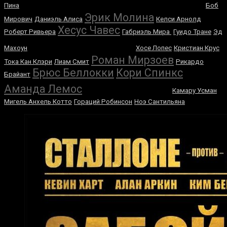
Али Багов
Джалин Тернер
Пина
Боб
Эрик Молина
Мирович
Даниэль Алиса
Келси Арнолд
Хесус Чавес
Роберт Ривьера
Габриэль Мира
Гуидо Тране
Эд
Алекс Перейра
Махоун
Хосе Лопес
Кристиан Крус
Роман Мирзоев
Тока Кан Клэри
Лиам Смит
Рикардо
Брюс Беллокки
Кори Спинкс
Брайант
Лу Саварезе
Аманда Лемос
Камару Усман
Мигель Анхель Котто
Гораций Робинсон
Ноэ Сантильяна