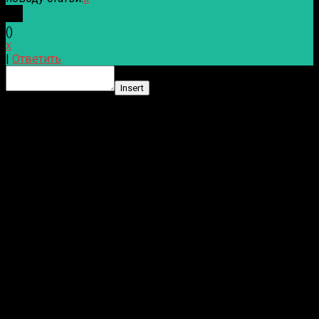
(
)
x
|
Ответить
Insert