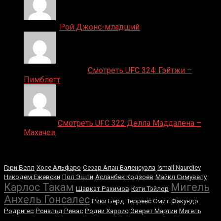
Денис on
Рой Джонс-младший
Ляяляляляояо on
Смотреть UFC 324: Гэйтжи –
Пимблетт
Medik on
Смотреть UFC 322 Делла Маддалена –
Махачев
Случайные боксеры
Гэри Белл
Хосе Альфаро
Сезар Алан Валенсуэла
Ismail Naurdiev
Никодем Ежевски
Пол Эшли
Асланбек Кодзоев
Майкл Симувелу
Карлос Такам
Мигель
Шавкат Рахимов
Кэти Тэйлор
Анхель Гонсалес
Рики Берд
Терренс Смит
Факундо
Родригес
Рональд Ривас
Родни Харрис
Эверет Мартин
Мигель