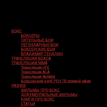
Skip
Boxing Video
to
Вернем боксу былое величие
content
БОКС
БОКСЕРЫ
ТИТУЛЬНЫЕ БОИ
ЛЕГЕНДАРНЫЕ БОИ
БОКСЕРСКИЕ БОИ
ВЛАДИМИР ГЕНДЛИН
ТРАНСЛЯЦИИ БОКСА
ТРАНСЛЯЦИИ MMA
Трансляция UFC
Трансляция ACA
Трансляция Bellator
Бойцовский клуб РЕН ТВ прямой эфир
РАЗНОЕ
ФИЛЬМЫ ПРО БОКС
ДОКУМЕНТАЛЬНЫЕ ФИЛЬМЫ
КНИГИ ПРО БОКС
СТАТЬИ