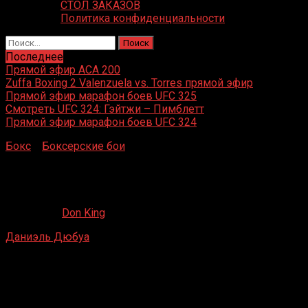
СТОЛ ЗАКАЗОВ
Политика конфиденциальности
Найти:
Последнее
Прямой эфир ACA 200
Zuffa Boxing 2 Valenzuela vs. Torres прямой эфир
Прямой эфир марафон боев UFC 325
Смотреть UFC 324: Гэйтжи – Пимблетт
Прямой эфир марафон боев UFC 324
Бокс
»
Боксерские бои
»
Даниэль Дюбуа – Тревор
Брайан
Даниэль Дюбуа – Тревор Брайан
20.02.2023
Don King
Даниэль Дюбуа
– Тревор Брайан
Casino Miami Jai Alai, Майами, Флорида, США
11 июня 2022