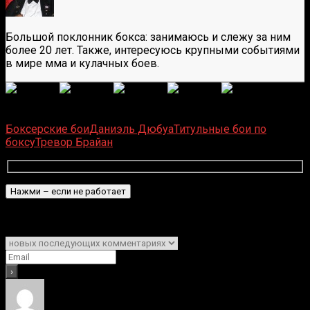
Большой поклонник бокса: занимаюсь и слежу за ним
более 20 лет. Также, интересуюсь крупными событиями
в мире мма и кулачных боев.
(
6
оценок, среднее:
5,00
из 5)
Загрузка...
Боксерские бои
Даниэль Дюбуа
Титульные бои по
боксу
Тревор Брайан
Подписаться
Уведомить о