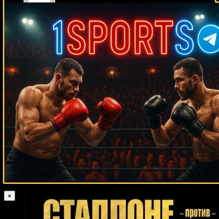
Medik on
Смотреть UFC 322 Делла Маддалена –
Махачев
Случайные боксеры
Перси Харрис
Пол Денард
Ивица Бакурин
Джон Монтес
Джоуи
Абель
Энтони Кролла
Ховард Истман
Эстебан Родригес
Аллан
Вестер
Хьюн Мин Чой
Даниил Перетятько
Хосе де Хесус Гарсия
Шелби Падвилл
Александр Гвоздик
Абрахам Окен
Грэг Эверетт
Конор Бенн
Теймураз Кекелидзе
Баррингтон Френсис
Эмилио
Зарате
Жан-Пьер Купман
Херби Хайд
Рик Эдсон
Анджело Нуньес
Тим Эллиотт
Лехлохоноло Ледваба
Рой Эшуорт
Джои Максим
Рубин Уильямс
Рон Лайл
Ликар Рамос Конча
Петр Ян
Диллиан Уайт
Джо Луис
Эпифани Пипи
Хорхе Луис Гонсалес
Тимо
Хоффманн
Роберт Герреро
Дэвид Лонг
Билли Джо Сондерс
Карлос Габриэль Салазар
Ливингстон Брэмбл
Винки Райт
Феликс
Валера
Джейсон Эстрада
×