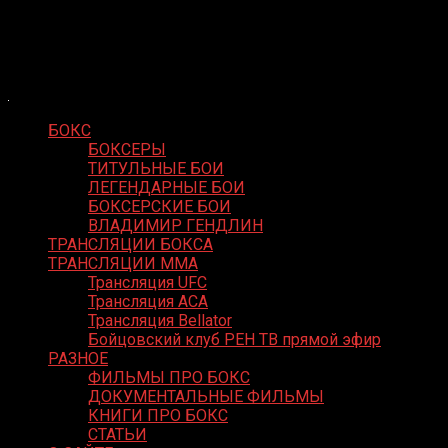
Skip
Boxing Video
to
Вернем боксу былое величие
content
БОКС
БОКСЕРЫ
ТИТУЛЬНЫЕ БОИ
ЛЕГЕНДАРНЫЕ БОИ
БОКСЕРСКИЕ БОИ
ВЛАДИМИР ГЕНДЛИН
ТРАНСЛЯЦИИ БОКСА
ТРАНСЛЯЦИИ MMA
Трансляция UFC
Трансляция ACA
Трансляция Bellator
Бойцовский клуб РЕН ТВ прямой эфир
РАЗНОЕ
ФИЛЬМЫ ПРО БОКС
ДОКУМЕНТАЛЬНЫЕ ФИЛЬМЫ
КНИГИ ПРО БОКС
СТАТЬИ