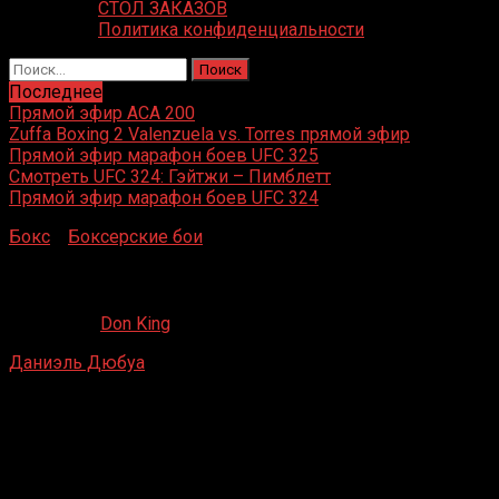
СТОЛ ЗАКАЗОВ
Политика конфиденциальности
Найти:
Последнее
Прямой эфир ACA 200
Zuffa Boxing 2 Valenzuela vs. Torres прямой эфир
Прямой эфир марафон боев UFC 325
Смотреть UFC 324: Гэйтжи – Пимблетт
Прямой эфир марафон боев UFC 324
Бокс
»
Боксерские бои
»
Даниэль Дюбуа – Дориан Дарч
Даниэль Дюбуа – Дориан Дарч
20.07.2020
Don King
Даниэль Дюбуа
– Дориан Дарч
Коппер-Бокс, Лондон, Великобритания
9 декабря 2017