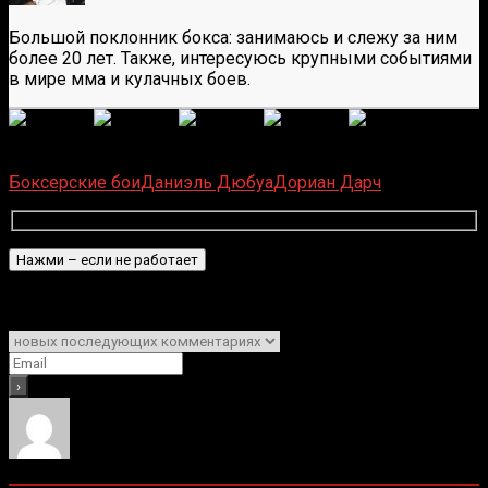
Большой поклонник бокса: занимаюсь и слежу за ним
более 20 лет. Также, интересуюсь крупными событиями
в мире мма и кулачных боев.
(
6
оценок, среднее:
5,00
из 5)
Загрузка...
Боксерские бои
Даниэль Дюбуа
Дориан Дарч
Подписаться
Уведомить о
0
комментариев