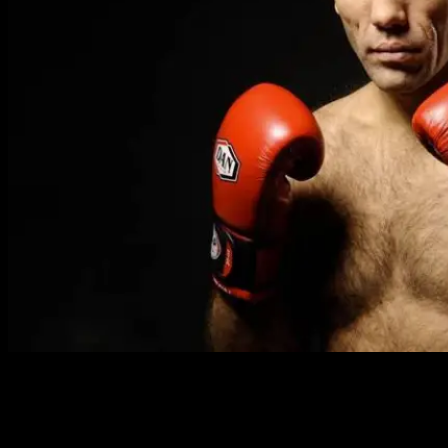
Полное имя:
Николай Сергеевич Валуев
Прозвище:
Зверь с Востока
(англ. Beast from the East)
Дата рождения:
21 августа 1973
Место рождения:
Ленинград, СССР