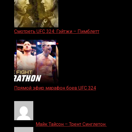
Смотреть UFC 324: Гэйтжи – Пимблетт
24.01.2026
Прямой эфир марафон боев UFC 324
24.01.2026
Денис on
Майк Тайсон – Трент Синглетон