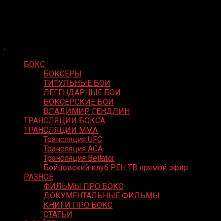
Skip
Boxing Video
to
Вернем боксу былое величие
content
БОКС
БОКСЕРЫ
ТИТУЛЬНЫЕ БОИ
ЛЕГЕНДАРНЫЕ БОИ
БОКСЕРСКИЕ БОИ
ВЛАДИМИР ГЕНДЛИН
ТРАНСЛЯЦИИ БОКСА
ТРАНСЛЯЦИИ MMA
Трансляция UFC
Трансляция ACA
Трансляция Bellator
Бойцовский клуб РЕН ТВ прямой эфир
РАЗНОЕ
ФИЛЬМЫ ПРО БОКС
ДОКУМЕНТАЛЬНЫЕ ФИЛЬМЫ
КНИГИ ПРО БОКС
СТАТЬИ