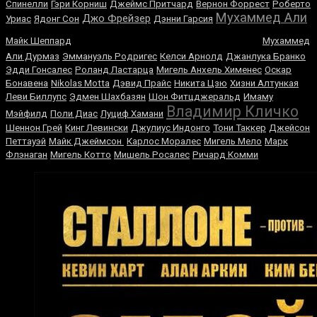
Спинелли
Гэри Корниш
Джеймс Притчард
Вернон Форрест
Роберто
Мухаммед Али
Джо Фрейзер
Уриас
Ядонг Сон
Дэнни Гарсия
Владимир Гендлин
Майк Шеппард
Мухаммед
Али Дурмаз
Эммануэль Родригес
Келси Арнолд
Джанлука Бранко
Эдди Гонсалес
Роланд Ластарца
Мигель Анхель Хименес
Оскар
Бонавена
Nikolas Motta
Дэвид Прайс
Никита Цзю
Хизни Алтункая
Леви Биллупс
Эдмен Шахбазян
Шон Фитцджеральд
Имаму
Владимир Кличко
Мэйфилд
Поли Диас
Луциф Хамани
Шеннон Грей
Кинг Левински
Джулиус Индонго
Тони Таккер
Джейсон
Петтауэй
Майк Джеймсон
Карлос Моралес
Мигель Мело
Марк
Флэнаган
Мигель Котто
Мишель Росалес
Ричард Комми