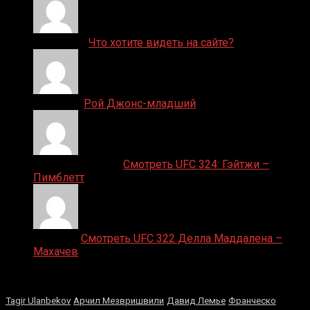
ДЕНИС on
Что хотите видеть на сайте?
Денис on
Рой Джонс-младший
Ляяляляляояо on
Смотреть UFC 324: Гэйтжи –
Пимблетт
Medik on
Смотреть UFC 322 Делла Маддалена –
Махачев
Случайные боксеры
Tagir Ulanbekov
Арчил Мезвришвили
Давид Лемье
Франческо