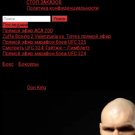
СТОЛ ЗАКАЗОВ
Политика конфиденциальности
Найти:
Последнее
Прямой эфир ACA 200
Zuffa Boxing 2 Valenzuela vs. Torres прямой эфир
Прямой эфир марафон боев UFC 325
Смотреть UFC 324: Гэйтжи – Пимблетт
Прямой эфир марафон боев UFC 324
Бокс
»
Боксеры
»
Николай Валуев
Николай Валуев
02.06.2020
Don King