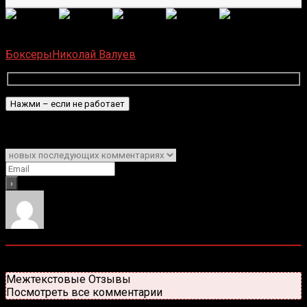
(
12
оценок, среднее:
4,58
из 5)
Загрузка...
Боксеры
Николай Валуев
Подписаться
Уведомить о
0
комментариев
Старые
Новые
Популярные
Межтекстовые Отзывы
Посмотреть все комментарии