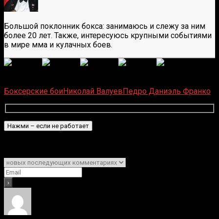
Большой поклонник бокса: занимаюсь и слежу за ним
более 20 лет. Также, интересуюсь крупными событиями
в мире мма и кулачных боев.
(
6
оценок, среднее:
5,00
из 5)
Загрузка...
Боксерские бои
Николай Валуев
Педро Даниэль Франко
Подписаться
Уведомить о