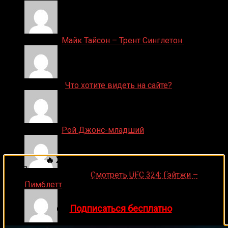
Денис on
Майк Тайсон – Трент Синглетон
ДЕНИС on
Что хотите видеть на сайте?
Денис on
Рой Джонс-младший
🔥 Хочешь зарабатывать на спорте?
Подписывайся на наш Telegram-канал
1Sports
—
Ляяляляляояо on
Смотреть UFC 324: Гэйтжи –
прогнозы на единоборства и другие виды спорта
Пимблетт
каждый день!
👉
Подписаться бесплатно