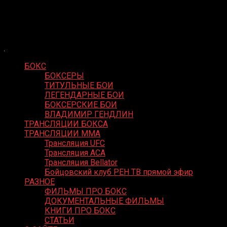
Skip
Boxing Video
to
Вернем боксу былое величие
content
БОКС
БОКСЕРЫ
ТИТУЛЬНЫЕ БОИ
ЛЕГЕНДАРНЫЕ БОИ
БОКСЕРСКИЕ БОИ
ВЛАДИМИР ГЕНДЛИН
ТРАНСЛЯЦИИ БОКСА
ТРАНСЛЯЦИИ MMA
Трансляция UFC
Трансляция ACA
Трансляция Bellator
Бойцовский клуб РЕН ТВ прямой эфир
РАЗНОЕ
ФИЛЬМЫ ПРО БОКС
ДОКУМЕНТАЛЬНЫЕ ФИЛЬМЫ
КНИГИ ПРО БОКС
СТАТЬИ