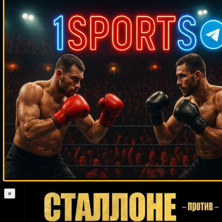
Medik on
Смотреть UFC 322 Делла Маддалена –
Махачев
Случайные боксеры
Фил Роу
Деметриус Андраде
Уэйн Маккалоу
Лайнел Батлер
Джоуи
Абель
Мэттью Макклин
Дамиан Фуллер
Хорхе Луис Мунгия
Рекс
Лейн
Дуглас Отиено
Карлос Габриэль Салазар
Чарльз Уильямс
Леон Спинкс
Муслим Магомедов
Рафаэль Руэлас
Арман Царукян
Пол Батлин
Фрэнк Минтон
Гатс Ишиматс
Хосе Луис Рамирес
Андрей
Пестряев
Эдвард Гутьеррес
Мелвин Уинн
Джозеф Паркер
Тиаго
Мойзес
Роберт Скотт
Мелтон Боуэн
Хосе Феликс Монтьель
Блэйк
Капарелло
Шейн Сатклифф
Ремихио Молина
Дрикус Дю Плесси
Бернард Хопкинс
Тимо Хоффманн
Джерри Куни
Поли Айяла
Линдон Артур
Грэг Эверетт
Райан Дэвис
Чейз Хупер
Мелвин Эппс
Майкл Спинкс
Родни Харрис
Джаред Гуден
Хесус
Куэльяр
×