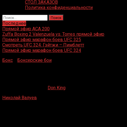
СТОЛ ЗАКАЗОВ
Политика конфиденциальности
Найти:
Последнее
Прямой эфир ACA 200
Zuffa Boxing 2 Valenzuela vs. Torres прямой эфир
Прямой эфир марафон боев UFC 325
Смотреть UFC 324: Гэйтжи – Пимблетт
Прямой эфир марафон боев UFC 324
Бокс
»
Боксерские бои
»
Николай Валуев – Педро
Даниэль Франко
Николай Валуев – Педро Даниэль Франко
02.06.2020
08.04.2021
Don King
Николай Валуев
– Педро Даниэль Франко
Юбилейный дворец спорта, Санкт-Петербург, Россия
15 марта 2003