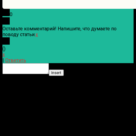
0
Оставьте комментарий! Напишите, что думаете по
поводу статьи.
x
(
)
x
|
Ответить
Insert