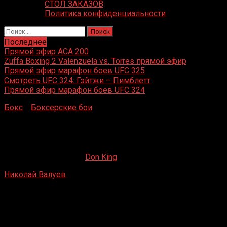
СТОЛ ЗАКАЗОВ
Политика конфиденциальности
Найти:
Последнее
Прямой эфир ACA 200
Zuffa Boxing 2 Valenzuela vs. Torres прямой эфир
Прямой эфир марафон боев UFC 325
Смотреть UFC 324: Гэйтжи – Пимблетт
Прямой эфир марафон боев UFC 324
Бокс
»
Боксерские бои
»
Николай Валуев – Алексей
Осокин
Николай Валуев – Алексей Осокин
02.06.2020
19.02.2023
Don King
Николай Валуев
– Алексей Осокин
Гигантский зал, казино Конти, Санкт-Петербург, Россия
22 января 1999