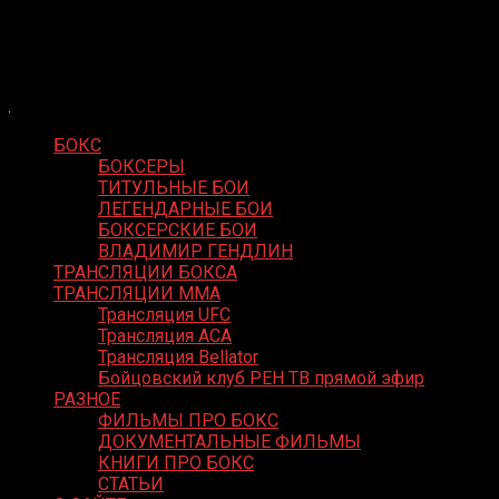
Skip
Boxing Video
to
Вернем боксу былое величие
content
БОКС
БОКСЕРЫ
ТИТУЛЬНЫЕ БОИ
ЛЕГЕНДАРНЫЕ БОИ
БОКСЕРСКИЕ БОИ
ВЛАДИМИР ГЕНДЛИН
ТРАНСЛЯЦИИ БОКСА
ТРАНСЛЯЦИИ MMA
Трансляция UFC
Трансляция ACA
Трансляция Bellator
Бойцовский клуб РЕН ТВ прямой эфир
РАЗНОЕ
ФИЛЬМЫ ПРО БОКС
ДОКУМЕНТАЛЬНЫЕ ФИЛЬМЫ
КНИГИ ПРО БОКС
СТАТЬИ