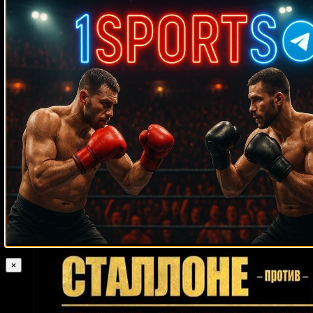
Случайные боксеры
Рауль Пинсон
Джоэл Касамайор
Энтони Эрнандес
Тор Хеймер
Дэвид Туа
Эдвин Васкес
Эгидиюс Каваляускас
Винченцо
Белкастро
Йеури Андухар
Кохэй Коно
Рафаэл Зумбану
Энтони Смит
Сонни Листон
Джин Танни
Консепсьон Веласкес
Робби Педен
Фаррен Комо
Джон Олдерсон
Нэйтен Горман
Эдмен Шахбазян
Бела Дьендьеши
Ларри Фрейзер
Луис Коллацо
Насрат Хакпараст
Бадди Баер
Исраэль Гонсалес
Джулиан Уиллер
Леви Биллапс
Нино
Титульные
Гонсалес
Анхель Чакон
Игорь Михалкин
бои по боксу
Мэтью Грир
Гуты Эспадас-младший
Хосе Луис Эстевен
Джонни Болдуин
Кен Нортон
Винс Филипс
Мэтт
Легг
Билли Джо Сондерс
Серхио Агила
Омар Габриэль Вейс
Клаудио Виктор Мартине
Иван Попока
Ноэл Куарлесс
×