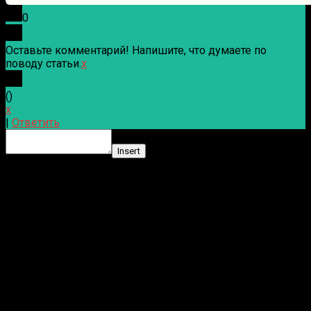
0
Оставьте комментарий! Напишите, что думаете по
поводу статьи.
x
(
)
x
|
Ответить
Insert