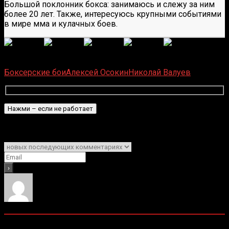
Большой поклонник бокса: занимаюсь и слежу за ним
более 20 лет. Также, интересуюсь крупными событиями
в мире мма и кулачных боев.
(
6
оценок, среднее:
5,00
из 5)
Загрузка...
Боксерские бои
Алексей Осокин
Николай Валуев
Подписаться
Уведомить о
0
комментариев
Старые