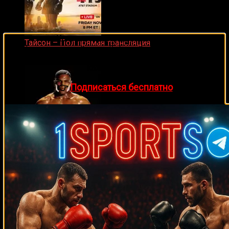
🔥 Хочешь зарабатывать на спорте?
Тайсон – Пол прямая трансляция
Подписывайся на наш Telegram-канал
1Sports
—
15.11.2024
прогнозы на единоборства и другие виды спорта
каждый день!
👉
Подписаться бесплатно
Майк Тайсон
07.04.2019