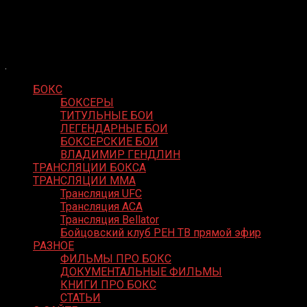
Skip
Boxing Video
to
Вернем боксу былое величие
content
БОКС
БОКСЕРЫ
ТИТУЛЬНЫЕ БОИ
ЛЕГЕНДАРНЫЕ БОИ
БОКСЕРСКИЕ БОИ
ВЛАДИМИР ГЕНДЛИН
ТРАНСЛЯЦИИ БОКСА
ТРАНСЛЯЦИИ MMA
Трансляция UFC
Трансляция ACA
Трансляция Bellator
Бойцовский клуб РЕН ТВ прямой эфир
РАЗНОЕ
ФИЛЬМЫ ПРО БОКС
ДОКУМЕНТАЛЬНЫЕ ФИЛЬМЫ
КНИГИ ПРО БОКС
СТАТЬИ