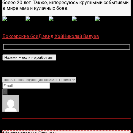
более 20 лет. Также, интересуюсь крупными событиями
в мире мма и кулачных боев.
(
6
оценок, среднее:
5,00
из 5)
Загрузка...
Боксерские бои
Дэвид Хэй
Николай Валуев
Подписаться
Уведомить о
1
Комментарий
Старые
Новые
Популярные