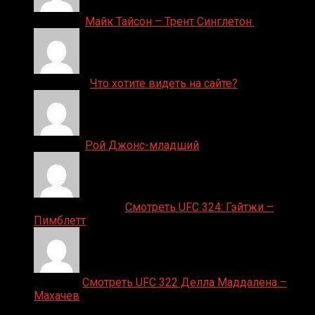
Денис on
Майк Тайсон – Трент Синглетон
ДЕНИС on
Что хотите видеть на сайте?
Денис on
Рой Джонс-младший
Ляяляляляояо on
Смотреть UFC 324: Гэйтжи –
Пимблетт
Medik on
Смотреть UFC 322 Делла Маддалена –
Махачев