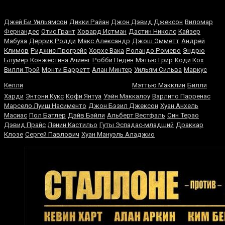
Случайные боксеры
Джей Би Уильямсон
Дикки Райан
Джон Дэвид Джексон
Виломар
Фернандес
Отис Грант
Ховард Истман
Дастин Николс
Кайзер
Мабуза
Деррик Родди
Макс Александр
Джош Эмметт
Андрей
Климов
Риджис Прогрейс
Хорхе Вака
Роландо Ромеро
Эндрю
Блумер
Конжестина Ачиенг
Робби Педен
Мэтью Грир
Коди Кох
Вилли Трой
Монти Барретт
Алан Минтер
Уильям Сильва
Маркус
Шеннон Бриггс
Келли
Мэттью Макклин
Билли
Харди
Энтони Кукс
Кофи Янтуа
Уэйн Маккалоу
Варлито Парренас
Марсело Луиш Насименто
Джон Бэзил Джексон
Хуан Анхель
Масиас
Пол Батлер
Дэйв Бэйли
Альберт Вестфаль
Син Терао
Дэвид Прайс
Ленин Кастильо
Гуты Эспадас-младший
Драккар
Клозе
Сергей Павлович
Хуан Мануэль Аладжио