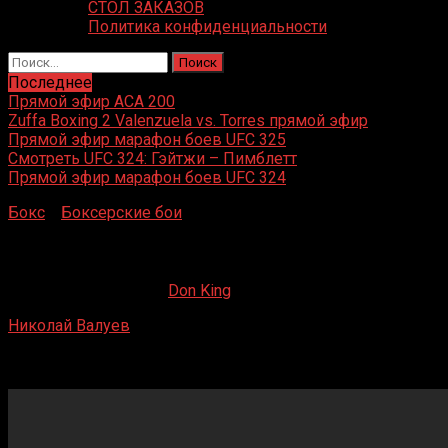
СТОЛ ЗАКАЗОВ
Политика конфиденциальности
Найти:
Последнее
Прямой эфир ACA 200
Zuffa Boxing 2 Valenzuela vs. Torres прямой эфир
Прямой эфир марафон боев UFC 325
Смотреть UFC 324: Гэйтжи – Пимблетт
Прямой эфир марафон боев UFC 324
Бокс
»
Боксерские бои
»
Николай Валуев – Дэвид Хэй
Николай Валуев – Дэвид Хэй
02.06.2020
09.05.2022
Don King
Николай Валуев
– Дэвид Хэй
Arena Nürnberger Versicherung, Бавария, Германия
7 ноября 2009