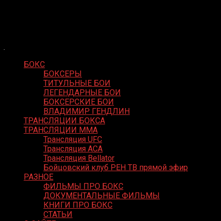
Skip
Boxing Video
to
Вернем боксу былое величие
content
БОКС
БОКСЕРЫ
ТИТУЛЬНЫЕ БОИ
ЛЕГЕНДАРНЫЕ БОИ
БОКСЕРСКИЕ БОИ
ВЛАДИМИР ГЕНДЛИН
ТРАНСЛЯЦИИ БОКСА
ТРАНСЛЯЦИИ MMA
Трансляция UFC
Трансляция ACA
Трансляция Bellator
Бойцовский клуб РЕН ТВ прямой эфир
РАЗНОЕ
ФИЛЬМЫ ПРО БОКС
ДОКУМЕНТАЛЬНЫЕ ФИЛЬМЫ
КНИГИ ПРО БОКС
СТАТЬИ