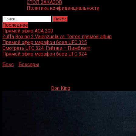
СТОЛ ЗАКАЗОВ
Политика конфиденциальности
Найти:
Последнее
Прямой эфир ACA 200
Zuffa Boxing 2 Valenzuela vs. Torres прямой эфир
Прямой эфир марафон боев UFC 325
Смотреть UFC 324: Гэйтжи – Пимблетт
Прямой эфир марафон боев UFC 324
Бокс
»
Боксеры
»
Мухаммед Али
Мухаммед Али
09.04.2019
26.07.2019
Don King