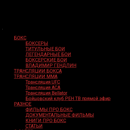
Skip
Boxing Video
to
Вернем боксу былое величие
content
БОКС
БОКСЕРЫ
ТИТУЛЬНЫЕ БОИ
ЛЕГЕНДАРНЫЕ БОИ
БОКСЕРСКИЕ БОИ
ВЛАДИМИР ГЕНДЛИН
ТРАНСЛЯЦИИ БОКСА
ТРАНСЛЯЦИИ MMA
Трансляция UFC
Трансляция ACA
Трансляция Bellator
Бойцовский клуб РЕН ТВ прямой эфир
РАЗНОЕ
ФИЛЬМЫ ПРО БОКС
ДОКУМЕНТАЛЬНЫЕ ФИЛЬМЫ
КНИГИ ПРО БОКС
СТАТЬИ