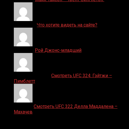
ДЕНИС on
Что хотите видеть на сайте?
Денис on
Рой Джонс-младший
Ляяляляляояо on
Смотреть UFC 324: Гэйтжи –
Пимблетт
Medik on
Смотреть UFC 322 Делла Маддалена –
Махачев
Случайные боксеры