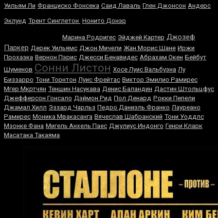
Уильям Ли
Франциско Фонсека
Саид Лаваль
Глен Джонсон
Андерс
Энтони
Эклунд
Трент Синглетон
Нонито Донэр
Джошуа
Джозеф
Марина Родригес
Эйджей Картер
Паркер
Дерек Уильямс
Джон Мичели
Жан Морис Шане
Иржи
Прохазка
Вернон Пэрис
Джесси Бенавидес
Абрахам Окен
Бейбут
Сонни Листон
Шуменов
Хосе Луис Вальбуэна
Лу
Биззарро
Тони Торнтон
Луис Фрейтас
Виктор Эмилио Рамирес
Мгер Мкртчян
Теншин Насукава
Денис Баландин
Дастин Штольцфус
Джефферсон Гонсало
Дэймон Рид
Пол Денард
Рокки Пепели
Джамал Хилл
Эззард Чарльз
Педро Даниэль Франко
Лауреано
Рамирес
Моника Мвакасанга
Вячеслав Шабранский
Тони Уоддлс
Мзонке Фана
Мигель Анхель Паес
Джулиус Индонго
Генри Кларк
Масатака Такаяма