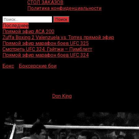
СТОЛ ЗАКАЗОВ
Политика конфиденциальности
Найти:
Последнее
Прямой эфир ACA 200
Zuffa Boxing 2 Valenzuela vs. Torres прямой эфир
Прямой эфир марафон боев UFC 325
Смотреть UFC 324: Гэйтжи – Пимблетт
Прямой эфир марафон боев UFC 324
Бокс
»
Боксерские бои
»
Мухаммед Али – Джо Фрейзер
3
Мухаммед Али – Джо Фрейзер 3
11.04.2019
01.06.2022
Don King