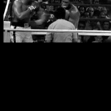
1 октября 1975 года состоялся бой, который вошёл в
историю бокса под названием «Триллер в Маниле» (англ.
Thrilla in Manila). Перед поединком на ринг вынесли приз
президента Маркоса, который должен был получить
победитель боя, — это была золотая конструкция,
которую Али, под смех в зале, тут же забрал в свой угол.
Поединок проходил при невероятной жаре — более 30
градусов. Это был один из лучших боёв в истории бокса,
преимущество переходило от одного боксёра к другому.
Возможно, из-за того что Али находился не в лучшей
форме, именно он стремился к быстрому нокауту.