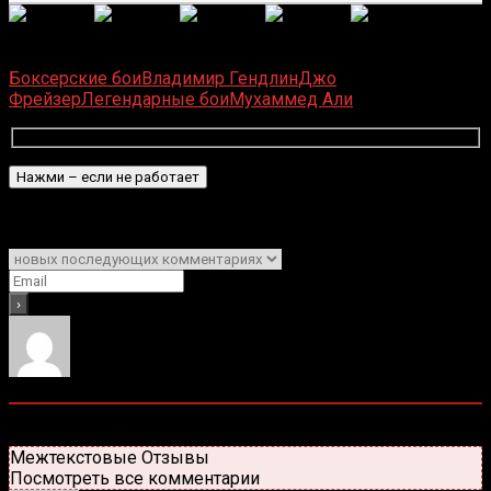
(
2
оценок, среднее:
5,00
из 5)
Загрузка...
Боксерские бои
Владимир Гендлин
Джо
Фрейзер
Легендарные бои
Мухаммед Али
Подписаться
Уведомить о
1
Комментарий
Старые
Новые
Популярные
Межтекстовые Отзывы
Посмотреть все комментарии