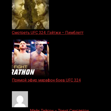
Смотреть UFC 324: Гэйтжи – Пимблетт
24.01.2026
Прямой эфир марафон боев UFC 324
24.01.2026
Денис on
Майк Тайсон – Трент Синглетон