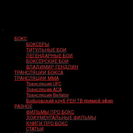
Skip
Boxing Video
to
Вернем боксу былое величие
content
БОКС
БОКСЕРЫ
ТИТУЛЬНЫЕ БОИ
ЛЕГЕНДАРНЫЕ БОИ
БОКСЕРСКИЕ БОИ
ВЛАДИМИР ГЕНДЛИН
ТРАНСЛЯЦИИ БОКСА
ТРАНСЛЯЦИИ MMA
Трансляция UFC
Трансляция ACA
Трансляция Bellator
Бойцовский клуб РЕН ТВ прямой эфир
РАЗНОЕ
ФИЛЬМЫ ПРО БОКС
ДОКУМЕНТАЛЬНЫЕ ФИЛЬМЫ
КНИГИ ПРО БОКС
СТАТЬИ