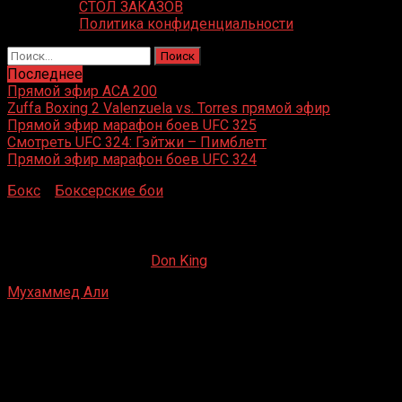
СТОЛ ЗАКАЗОВ
Политика конфиденциальности
Найти:
Последнее
Прямой эфир ACA 200
Zuffa Boxing 2 Valenzuela vs. Torres прямой эфир
Прямой эфир марафон боев UFC 325
Смотреть UFC 324: Гэйтжи – Пимблетт
Прямой эфир марафон боев UFC 324
Бокс
»
Боксерские бои
»
Мухаммед Али – Джимми Янг
Мухаммед Али – Джимми Янг
11.04.2019
27.10.2019
Don King
Мухаммед Али
– Джимми Янг
«Кэпитол-центр», Ландовер, Мэриленд
30 апреля 1976