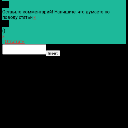
Оставьте комментарий! Напишите, что думаете по
поводу статьи.
x
(
)
x
|
Ответить
Insert