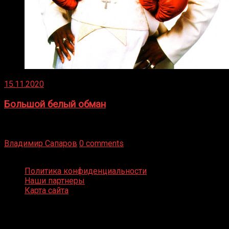
15.11.2020
Большой белый обман
Бокс — это всегда больше, чем просто спорт, чаще это
бизнес и тотализатор. И Фред Подробнее
Владимир Сапаров
0 comments
Boxing Video © Все права защищены
Политика конфиденциальности
Наши партнеры
Карта сайта