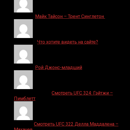
Денис on
Майк Тайсон – Трент Синглетон
ДЕНИС on
Что хотите видеть на сайте?
Денис on
Рой Джонс-младший
Ляяляляляояо on
Смотреть UFC 324: Гэйтжи –
Пимблетт
Medik on
Смотреть UFC 322 Делла Маддалена –
Махачев