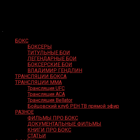
Skip
Boxing Video
to
Вернем боксу былое величие
content
БОКС
БОКСЕРЫ
ТИТУЛЬНЫЕ БОИ
ЛЕГЕНДАРНЫЕ БОИ
БОКСЕРСКИЕ БОИ
ВЛАДИМИР ГЕНДЛИН
ТРАНСЛЯЦИИ БОКСА
ТРАНСЛЯЦИИ MMA
Трансляция UFC
Трансляция ACA
Трансляция Bellator
Бойцовский клуб РЕН ТВ прямой эфир
РАЗНОЕ
ФИЛЬМЫ ПРО БОКС
ДОКУМЕНТАЛЬНЫЕ ФИЛЬМЫ
КНИГИ ПРО БОКС
СТАТЬИ