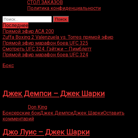
СТОЛ ЗАКАЗОВ
Политика конфиденциальности
Найти:
Последнее
Прямой эфир ACA 200
Zuffa Boxing 2 Valenzuela vs. Torres прямой эфир
Прямой эфир марафон боев UFC 325
Смотреть UFC 324: Гэйтжи – Пимблетт
Прямой эфир марафон боев UFC 324
Бокс
»
Джек Шарки
Джек Шарки
Джек Демпси – Джек Шарки
21.09.2021
Don King
Боксерские бои
Джек Демпси
Джек Шарки
Оставить
комментарий
Джо Луис – Джек Шарки