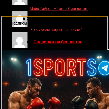
Денис on
Майк Тайсон – Трент Синглетон
🔥 Хочешь зарабатывать на спорте?
Подписывайся на наш Telegram-канал
1Sports
—
прогнозы на единоборства и другие виды спорта
ДЕНИС on
Что хотите видеть на сайте?
каждый день!
👉
Подписаться бесплатно
Денис on
Рой Джонс-младший
Ляяляляляояо on
Смотреть UFC 324: Гэйтжи –
Пимблетт
Medik on
Смотреть UFC 322 Делла Маддалена –
Махачев