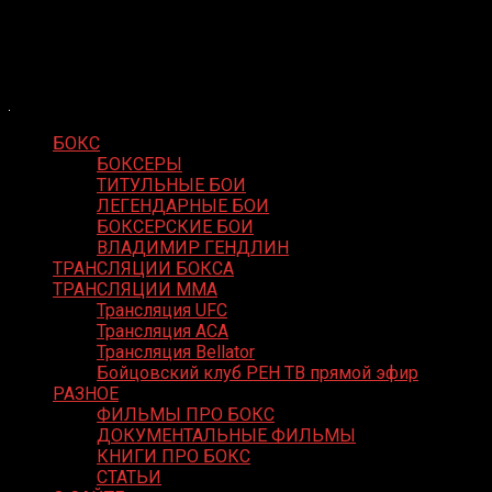
Skip
Boxing Video
to
Вернем боксу былое величие
content
БОКС
БОКСЕРЫ
ТИТУЛЬНЫЕ БОИ
ЛЕГЕНДАРНЫЕ БОИ
БОКСЕРСКИЕ БОИ
ВЛАДИМИР ГЕНДЛИН
ТРАНСЛЯЦИИ БОКСА
ТРАНСЛЯЦИИ MMA
Трансляция UFC
Трансляция ACA
Трансляция Bellator
Бойцовский клуб РЕН ТВ прямой эфир
РАЗНОЕ
ФИЛЬМЫ ПРО БОКС
ДОКУМЕНТАЛЬНЫЕ ФИЛЬМЫ
КНИГИ ПРО БОКС
СТАТЬИ