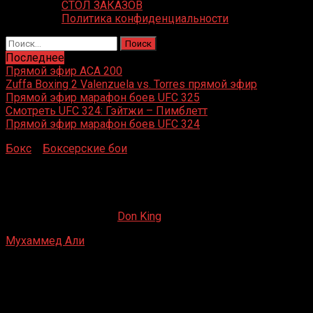
СТОЛ ЗАКАЗОВ
Политика конфиденциальности
Найти:
Последнее
Прямой эфир ACA 200
Zuffa Boxing 2 Valenzuela vs. Torres прямой эфир
Прямой эфир марафон боев UFC 325
Смотреть UFC 324: Гэйтжи – Пимблетт
Прямой эфир марафон боев UFC 324
Бокс
»
Боксерские бои
»
Мухаммед Али – Джимми
Эллис
Мухаммед Али – Джимми Эллис
10.04.2019
27.10.2019
Don King
Мухаммед Али
– Джимми Эллис
«Астродом», Хьюстон, Техас
26 июля 1971