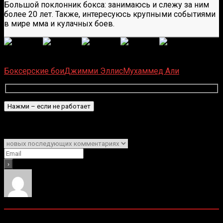
Большой поклонник бокса: занимаюсь и слежу за ним
более 20 лет. Также, интересуюсь крупными событиями
в мире мма и кулачных боев.
(Пока оценок нет)
Загрузка...
Боксерские бои
Джимми Эллис
Мухаммед Али
Подписаться
Уведомить о
0
комментариев
Старые