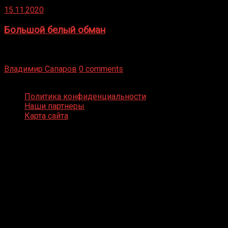
15.11.2020
Большой белый обман
Бокс — это всегда больше, чем просто спорт, чаще это
бизнес и тотализатор. И Фред Подробнее
Владимир Сапаров
0 comments
Boxing Video © Все права защищены
Политика конфиденциальности
Наши партнеры
Карта сайта