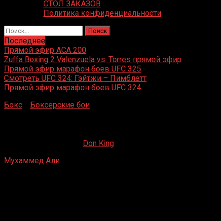
СТОЛ ЗАКАЗОВ
Политика конфиденциальности
Найти:
Последнее
Прямой эфир ACA 200
Zuffa Boxing 2 Valenzuela vs. Torres прямой эфир
Прямой эфир марафон боев UFC 325
Смотреть UFC 324: Гэйтжи – Пимблетт
Прямой эфир марафон боев UFC 324
Бокс
»
Боксерские бои
»
Мухаммед Али – Ричард Данн
Мухаммед Али – Ричард Данн
11.04.2019
19.02.2023
Don King
Мухаммед Али
– Ричард Данн
«Олимпияхалле», Мюнхен
24 мая 1976