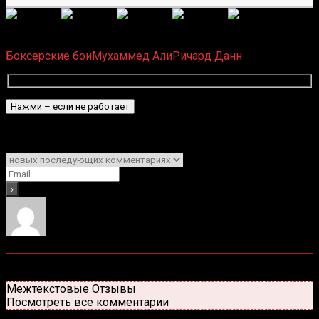
(Пока оценок нет)
Загрузка...
Боксерские бои
Мухаммед Али
Ричард Данн
Подписаться
Уведомить о
0
комментариев
Старые
Новые
Популярные
Межтекстовые Отзывы
Посмотреть все комментарии