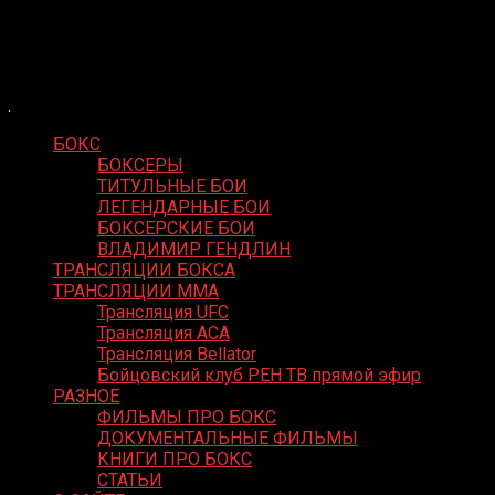
Skip
Boxing Video
to
Вернем боксу былое величие
content
БОКС
БОКСЕРЫ
ТИТУЛЬНЫЕ БОИ
ЛЕГЕНДАРНЫЕ БОИ
БОКСЕРСКИЕ БОИ
ВЛАДИМИР ГЕНДЛИН
ТРАНСЛЯЦИИ БОКСА
ТРАНСЛЯЦИИ MMA
Трансляция UFC
Трансляция ACA
Трансляция Bellator
Бойцовский клуб РЕН ТВ прямой эфир
РАЗНОЕ
ФИЛЬМЫ ПРО БОКС
ДОКУМЕНТАЛЬНЫЕ ФИЛЬМЫ
КНИГИ ПРО БОКС
СТАТЬИ