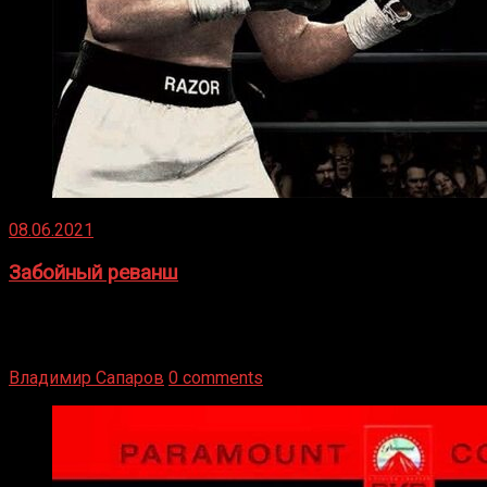
08.06.2021
Забойный реванш
Двух старых соперников по боксу уговаривают
вернуться из отставки, чтобы они бились друг с другом
Подробнее
Владимир Сапаров
0 comments