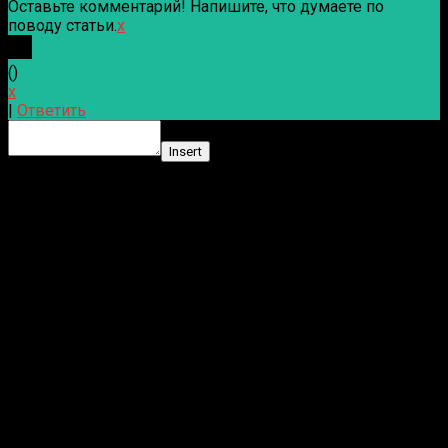
Оставьте комментарий! Напишите, что думаете по
поводу статьи.
x
(
)
x
|
Ответить
Insert