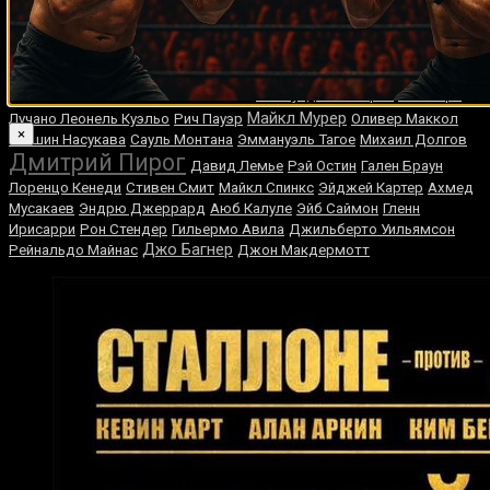
Йола
Лестер Джексон
Карл Гриффит
Том Аспинэл
Дауд Шайхаев
Райан Гарсия
Эдди Крофт
Альваро Рохас
Исраэль
Адесанья
Даниэль Урбаньский
Леотис Мартин
Александр Усик
Раймундо Бельтран
Пол Торн
Майкл Мурер
Лучано Леонель Куэльо
Рич Пауэр
Оливер Маккол
×
Теншин Насукава
Сауль Монтана
Эммануэль Тагое
Михаил Долгов
Дмитрий Пирог
Давид Лемье
Рэй Остин
Гален Браун
Лоренцо Кенеди
Стивен Смит
Майкл Спинкс
Эйджей Картер
Ахмед
Мусакаев
Эндрю Джеррард
Аюб Калуле
Эйб Саймон
Гленн
Ирисарри
Рон Стендер
Гильермо Авила
Джильберто Уильямсон
Джо Багнер
Рейнальдо Майнас
Джон Макдермотт