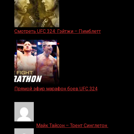
Смотреть UFC 324: Гэйтжи – Пимблетт
24.01.2026
Прямой эфир марафон боев UFC 324
24.01.2026
Денис on
Майк Тайсон – Трент Синглетон