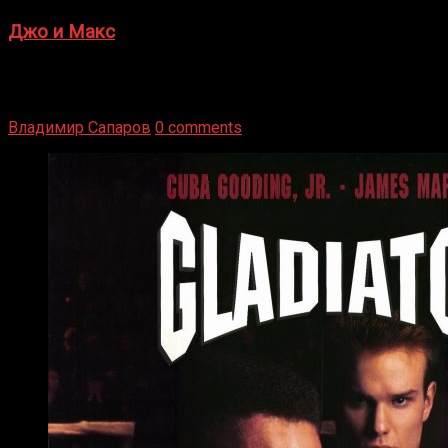
Джо и Макс
1936 год. Немецкий чемпион Макс Шмеллинг одержал
победу над американским боксером-тяжеловесом Джо
Луисом. Возвратясь на Подробнее
Владимир Сапаров
0 comments