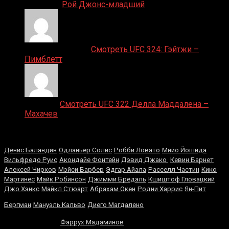
Денис on
Рой Джонс-младший
Ляяляляляояо on
Смотреть UFC 324: Гэйтжи –
Пимблетт
Medik on
Смотреть UFC 322 Делла Маддалена –
Махачев
Случайные боксеры
Денис Баландин
Одланьер Солис
Робби Ловато
Мийо Йошида
Вильфредо Руис
Акондайе Фонтейн
Дэвид Джако
Кевин Барнет
Алексей Чирков
Мэйси Барбер
Эдгар Айала
Расселл Частин
Кикo
Мaртинeс
Майк Робинсон
Джимми Бредаль
Кшиштоф Гловацкий
Джо Хэнкс
Майкл Стюарт
Абрахам Окен
Родни Харрис
Ян-Пит
Оливер
Бергман
Мануэль Кальво
Диего Магдалено
Маккол
Рафаэль
Фаррух Мадаминов