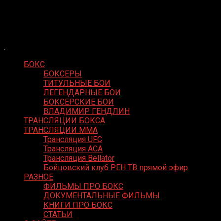
Skip
Boxing Video
to
Вернем боксу былое величие
content
БОКС
БОКСЕРЫ
ТИТУЛЬНЫЕ БОИ
ЛЕГЕНДАРНЫЕ БОИ
БОКСЕРСКИЕ БОИ
ВЛАДИМИР ГЕНДЛИН
ТРАНСЛЯЦИИ БОКСА
ТРАНСЛЯЦИИ MMA
Трансляция UFC
Трансляция ACA
Трансляция Bellator
Бойцовский клуб РЕН ТВ прямой эфир
РАЗНОЕ
ФИЛЬМЫ ПРО БОКС
ДОКУМЕНТАЛЬНЫЕ ФИЛЬМЫ
КНИГИ ПРО БОКС
СТАТЬИ