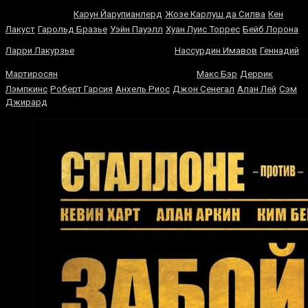
Руэлас
Карун Йарупианлерд
Жозе Карлуш да Силва
Кен
Лакуст
Гарольд Бразье
Уэйн Пауэлл
Хуан Луис Торрес
Бейб Лорона
Мэтт Легг
Ларри Лакурзье
Нассурдин Имавов
Геннадий
Майкл Хантер
Мартиросян
Макс Бэр
Деррик
Лэмпкинс
Роберт Гарсия
Анхель Риос
Джон Сенегал
Алан Лей
Сэм
Джирард