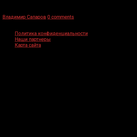
Бокс — это всегда больше, чем просто спорт, чаще это
бизнес и тотализатор. И Фред Подробнее
Владимир Сапаров
0 comments
Boxing Video © Все права защищены
Политика конфиденциальности
Наши партнеры
Карта сайта