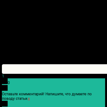
1
0
Оставьте комментарий! Напишите, что думаете по
поводу статьи.
x