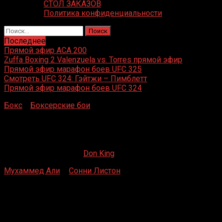
СТОЛ ЗАКАЗОВ
Политика конфиденциальности
Найти:
Последнее
Прямой эфир ACA 200
Zuffa Boxing 2 Valenzuela vs. Torres прямой эфир
Прямой эфир марафон боев UFC 325
Смотреть UFC 324: Гэйтжи – Пимблетт
Прямой эфир марафон боев UFC 324
Бокс
»
Боксерские бои
»
Мухаммед Али – Сонни Листон
2
Мухаммед Али – Сонни Листон 2
09.04.2019
19.02.2023
Don King
Мухаммед Али
–
Сонни Листон
2
«Сент-Доминикс-холл», Льюистон, Мэн
25 мая 1965